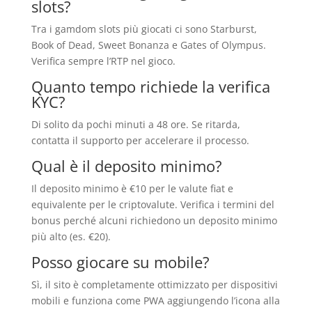
slots?
Tra i gamdom slots più giocati ci sono Starburst,
Book of Dead, Sweet Bonanza e Gates of Olympus.
Verifica sempre l’RTP nel gioco.
Quanto tempo richiede la verifica
KYC?
Di solito da pochi minuti a 48 ore. Se ritarda,
contatta il supporto per accelerare il processo.
Qual è il deposito minimo?
Il deposito minimo è €10 per le valute fiat e
equivalente per le criptovalute. Verifica i termini del
bonus perché alcuni richiedono un deposito minimo
più alto (es. €20).
Posso giocare su mobile?
Sì, il sito è completamente ottimizzato per dispositivi
mobili e funziona come PWA aggiungendo l’icona alla