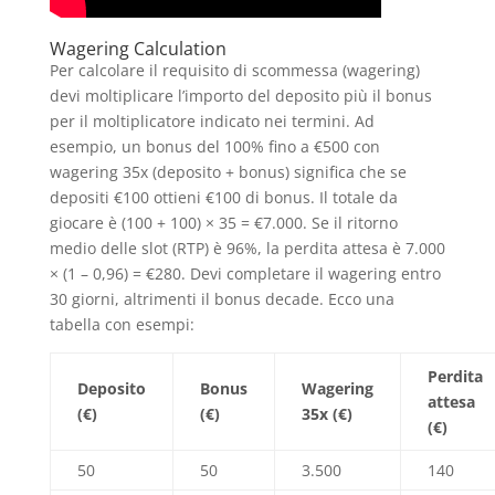
Wagering Calculation
Per calcolare il requisito di scommessa (wagering)
devi moltiplicare l’importo del deposito più il bonus
per il moltiplicatore indicato nei termini. Ad
esempio, un bonus del 100% fino a €500 con
wagering 35x (deposito + bonus) significa che se
depositi €100 ottieni €100 di bonus. Il totale da
giocare è (100 + 100) × 35 = €7.000. Se il ritorno
medio delle slot (RTP) è 96%, la perdita attesa è 7.000
× (1 – 0,96) = €280. Devi completare il wagering entro
30 giorni, altrimenti il bonus decade. Ecco una
tabella con esempi:
Perdita
Deposito
Bonus
Wagering
attesa
(€)
(€)
35x (€)
(€)
50
50
3.500
140