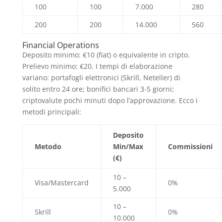
100
100
7.000
280
200
200
14.000
560
Financial Operations
Deposito minimo: €10 (fiat) o equivalente in cripto.
Prelievo minimo: €20. I tempi di elaborazione
variano: portafogli elettronici (Skrill, Neteller) di
solito entro 24 ore; bonifici bancari 3-5 giorni;
criptovalute pochi minuti dopo l’approvazione. Ecco i
metodi principali:
Deposito
Metodo
Min/Max
Commissioni
(€)
10 –
Visa/Mastercard
0%
5.000
10 –
Skrill
0%
10.000