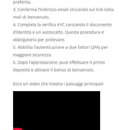
preferita.
Conferma l’indirizzo email cliccando sul link nella
mail di benvenuto.
Completa la verifica KYC caricando il documento
d’identità e un autoscatto. Questa procedura è
obbligatoria per prelevare.
Abbilita l’autenticazione a due fattori (2FA) per
maggiore sicurezza.
Dopo l’approvazione, puoi effettuare il primo
deposito e attivare il bonus di benvenuto.
Ecco un video che mostra i passaggi principali: