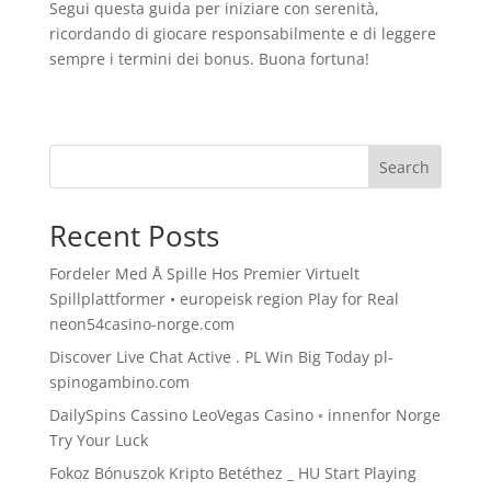
Segui questa guida per iniziare con serenità,
ricordando di giocare responsabilmente e di leggere
sempre i termini dei bonus. Buona fortuna!
Search
Recent Posts
Fordeler Med Å Spille Hos Premier Virtuelt
Spillplattformer • europeisk region Play for Real
neon54casino-norge.com
Discover Live Chat Active . PL Win Big Today pl-
spinogambino.com
DailySpins Cassino LeoVegas Casino ◦ innenfor Norge
Try Your Luck
Fokoz Bónuszok Kripto Betéthez _ HU Start Playing