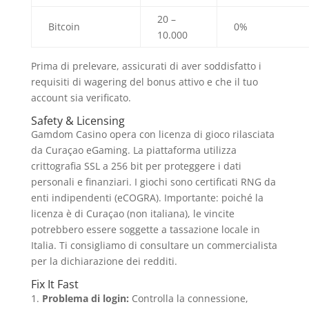
20 –
Bitcoin
0%
10.000
Prima di prelevare, assicurati di aver soddisfatto i
requisiti di wagering del bonus attivo e che il tuo
account sia verificato.
Safety & Licensing
Gamdom Casino opera con licenza di gioco rilasciata
da Curaçao eGaming. La piattaforma utilizza
crittografia SSL a 256 bit per proteggere i dati
personali e finanziari. I giochi sono certificati RNG da
enti indipendenti (eCOGRA). Importante: poiché la
licenza è di Curaçao (non italiana), le vincite
potrebbero essere soggette a tassazione locale in
Italia. Ti consigliamo di consultare un commercialista
per la dichiarazione dei redditi.
Fix It Fast
Problema di login:
Controlla la connessione,