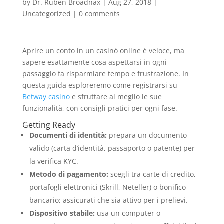
by
Dr. Ruben Broadnax
|
Aug 27, 2018
|
Uncategorized
|
0 comments
Aprire un conto in un casinò online è veloce, ma
sapere esattamente cosa aspettarsi in ogni
passaggio fa risparmiare tempo e frustrazione. In
questa guida esploreremo come registrarsi su
Betway casino
e sfruttare al meglio le sue
funzionalità, con consigli pratici per ogni fase.
Getting Ready
Documenti di identità:
prepara un documento
valido (carta d’identità, passaporto o patente) per
la verifica KYC.
Metodo di pagamento:
scegli tra carte di credito,
portafogli elettronici (Skrill, Neteller) o bonifico
bancario; assicurati che sia attivo per i prelievi.
Dispositivo stabile:
usa un computer o