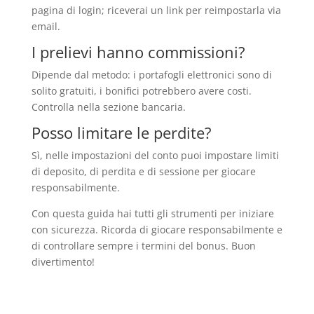
pagina di login; riceverai un link per reimpostarla via
email.
I prelievi hanno commissioni?
Dipende dal metodo: i portafogli elettronici sono di
solito gratuiti, i bonifici potrebbero avere costi.
Controlla nella sezione bancaria.
Posso limitare le perdite?
Sì, nelle impostazioni del conto puoi impostare limiti
di deposito, di perdita e di sessione per giocare
responsabilmente.
Con questa guida hai tutti gli strumenti per iniziare
con sicurezza. Ricorda di giocare responsabilmente e
di controllare sempre i termini del bonus. Buon
divertimento!