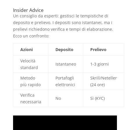
Insider Advice
Un consiglio da esperti: gestisci le tempistiche di
deposito e prelievo. I depositi sono istantanei, ma i
prelievi richiedono verifica e tempi di elaborazione.
Ecco un confronto:
Azioni
Deposito
Prelievo
Velocità
Istantaneo
1-3 giorni
standard
Metodo
Portafogli
Skrill/Neteller
più rapido
elettronici
(24 ore)
Verifica
No
Sì (KYC)
necessaria