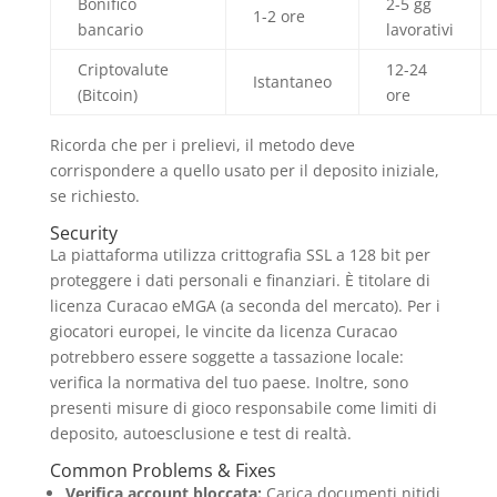
Bonifico
2-5 gg
1-2 ore
bancario
lavorativi
Criptovalute
12-24
Istantaneo
(Bitcoin)
ore
Ricorda che per i prelievi, il metodo deve
corrispondere a quello usato per il deposito iniziale,
se richiesto.
Security
La piattaforma utilizza crittografia SSL a 128 bit per
proteggere i dati personali e finanziari. È titolare di
licenza Curacao eMGA (a seconda del mercato). Per i
giocatori europei, le vincite da licenza Curacao
potrebbero essere soggette a tassazione locale:
verifica la normativa del tuo paese. Inoltre, sono
presenti misure di gioco responsabile come limiti di
deposito, autoesclusione e test di realtà.
Common Problems & Fixes
Verifica account bloccata:
Carica documenti nitidi