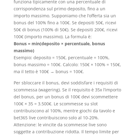
funziona tipicamente con una percentuale di
corrispondenza sul primo deposito, fino a un
importo massimo. Supponiamo che l’offerta sia un
bonus del 100% fino a 100€. Se depositi 50€, ricevi
50€ di bonus (100% di 50€). Se depositi 200€, ricevi
100€ (importo massimo). La formula è:
Bonus = min(deposito × percentuale, bonus
massimo)
Esempio: deposito = 150€, percentuale = 100%,
bonus massimo = 100€. Calcolo: 150€ × 100% = 150€,
ma il tetto è 100€ → bonus = 100€.
Per sbloccare il bonus, devi soddisfare i requisiti di
scommessa (wagering). Se il requisito è 35x l’importo
del bonus, per un bonus di 100€ devi scommettere
100€ × 35 = 3.500€. Le scommesse su slot
contribuiscono al 100%, mentre giochi da tavolo e
bet365 live contribuiscono solo al 10-20%.
Attenzione: le vincite da scommesse live sono
soggette a contribuzione ridotta. Il tempo limite per