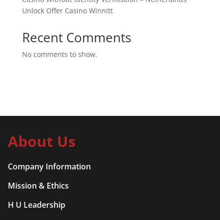
Unlock Offer Casino Winnitt
Recent Comments
No comments to show.
About Us
Company Information
Mission & Ethics
H U Leadership