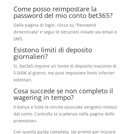
Come posso reimpostare la
password del mio conto bet365?
Dalla pagina di login, clicca su “Password
dimenticata” e segui le istruzioni inviate via email o
SMS.
Esistono limiti di deposito
giornalieri?
Sì, bet365 impone un limite di deposito massimo di
5.000€ al giorno, ma puoi impostare limiti inferiori
volontari.
Cosa succede se non completo il
wagering in tempo?
Il bonus e tutte le vincite associate vengono rimossi
dal conto. Controlla la scadenza nella pagina delle
promozioni.
Con questa guida completa, sei pronto per iniziare