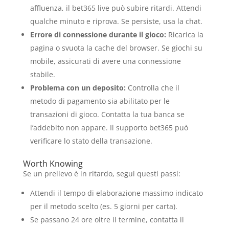
affluenza, il bet365 live può subire ritardi. Attendi
qualche minuto e riprova. Se persiste, usa la chat.
Errore di connessione durante il gioco:
Ricarica la
pagina o svuota la cache del browser. Se giochi su
mobile, assicurati di avere una connessione
stabile.
Problema con un deposito:
Controlla che il
metodo di pagamento sia abilitato per le
transazioni di gioco. Contatta la tua banca se
l’addebito non appare. Il supporto bet365 può
verificare lo stato della transazione.
Worth Knowing
Se un prelievo è in ritardo, segui questi passi:
Attendi il tempo di elaborazione massimo indicato
per il metodo scelto (es. 5 giorni per carta).
Se passano 24 ore oltre il termine, contatta il