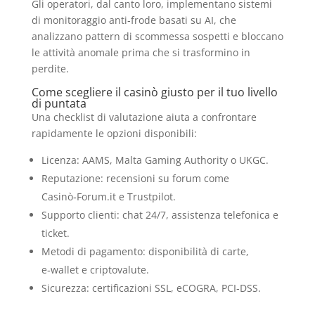
Gli operatori, dal canto loro, implementano sistemi
di monitoraggio anti‑frode basati su AI, che
analizzano pattern di scommessa sospetti e bloccano
le attività anomale prima che si trasformino in
perdite.
Come scegliere il casinò giusto per il tuo livello
di puntata
Una checklist di valutazione aiuta a confrontare
rapidamente le opzioni disponibili:
Licenza: AAMS, Malta Gaming Authority o UKGC.
Reputazione: recensioni su forum come
Casinò‑Forum.it e Trustpilot.
Supporto clienti: chat 24/7, assistenza telefonica e
ticket.
Metodi di pagamento: disponibilità di carte,
e‑wallet e criptovalute.
Sicurezza: certificazioni SSL, eCOGRA, PCI‑DSS.