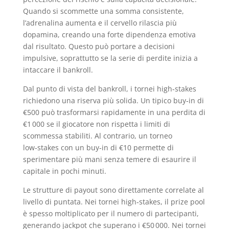
Quando si scommette una somma consistente,
l’adrenalina aumenta e il cervello rilascia più
dopamina, creando una forte dipendenza emotiva
dal risultato. Questo può portare a decisioni
impulsive, soprattutto se la serie di perdite inizia a
intaccare il bankroll.
Dal punto di vista del bankroll, i tornei high‑stakes
richiedono una riserva più solida. Un tipico buy‑in di
€500 può trasformarsi rapidamente in una perdita di
€1 000 se il giocatore non rispetta i limiti di
scommessa stabiliti. Al contrario, un torneo
low‑stakes con un buy‑in di €10 permette di
sperimentare più mani senza temere di esaurire il
capitale in pochi minuti.
Le strutture di payout sono direttamente correlate al
livello di puntata. Nei tornei high‑stakes, il prize pool
è spesso moltiplicato per il numero di partecipanti,
generando jackpot che superano i €50 000. Nei tornei