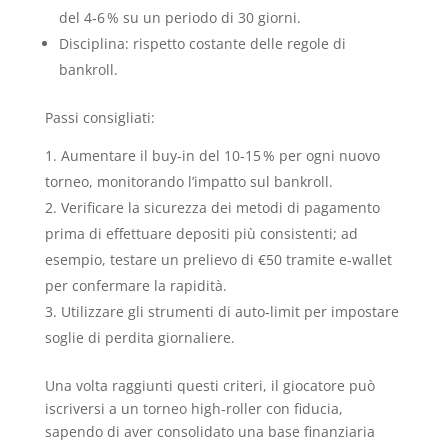
del 4‑6 % su un periodo di 30 giorni.
Disciplina: rispetto costante delle regole di
bankroll.
Passi consigliati:
Aumentare il buy‑in del 10‑15 % per ogni nuovo
torneo, monitorando l’impatto sul bankroll.
Verificare la sicurezza dei metodi di pagamento
prima di effettuare depositi più consistenti; ad
esempio, testare un prelievo di €50 tramite e‑wallet
per confermare la rapidità.
Utilizzare gli strumenti di auto‑limit per impostare
soglie di perdita giornaliere.
Una volta raggiunti questi criteri, il giocatore può
iscriversi a un torneo high‑roller con fiducia,
sapendo di aver consolidato una base finanziaria