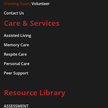
(Coming Soon)
Volunteer
Contact Us
Care & Services
Assisted Living
Memory Care
Respite Care
Personal Care
Peer Support
Resource Library
ASSESSMENT