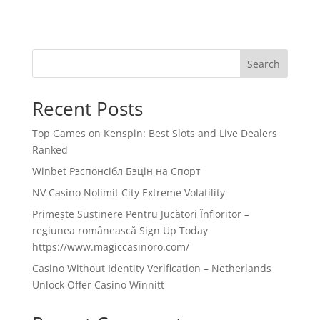
Search
Recent Posts
Top Games on Kenspin: Best Slots and Live Dealers
Ranked
Winbet Рэспонсібл Бэцін на Спорт
NV Casino Nolimit City Extreme Volatility
Primește Susținere Pentru Jucători Înfloritor –
regiunea românească Sign Up Today
https://www.magiccasinoro.com/
Casino Without Identity Verification – Netherlands
Unlock Offer Casino Winnitt