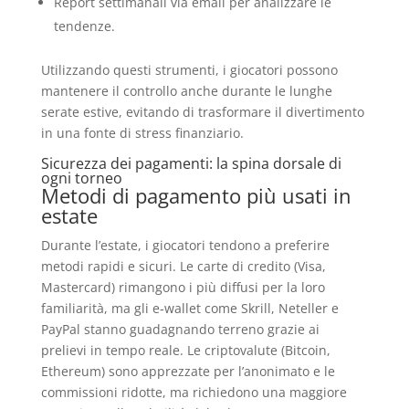
Report settimanali via email per analizzare le
tendenze.
Utilizzando questi strumenti, i giocatori possono
mantenere il controllo anche durante le lunghe
serate estive, evitando di trasformare il divertimento
in una fonte di stress finanziario.
Sicurezza dei pagamenti: la spina dorsale di
ogni torneo
Metodi di pagamento più usati in
estate
Durante l’estate, i giocatori tendono a preferire
metodi rapidi e sicuri. Le carte di credito (Visa,
Mastercard) rimangono i più diffusi per la loro
familiarità, ma gli e‑wallet come Skrill, Neteller e
PayPal stanno guadagnando terreno grazie ai
prelievi in tempo reale. Le criptovalute (Bitcoin,
Ethereum) sono apprezzate per l’anonimato e le
commissioni ridotte, ma richiedono una maggiore