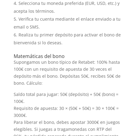
Selecciona tu moneda preferida (EUR, USD, etc.) y
acepta los términos.
Verifica tu cuenta mediante el enlace enviado a tu
email o SMS.
Realiza tu primer depósito para activar el bono de
bienvenida si lo deseas.
Matemáticas del bono
Supongamos un bono típico de Retabet: 100% hasta
100€ con un requisito de apuesta de 30 veces el
depósito más el bono. Depósitas 50€, recibes 50€ de
bono. Cálculo:
Saldo total para jugar: 50€ (depósito) + 50€ (bono) =
100€.
Requisito de apuesta: 30 × (50€ + 50€) = 30 × 100€ =
3000€.
Para liberar el bono, debes apostar 3000€ en juegos
elegibles. Si juegas a tragamonedas con RTP del