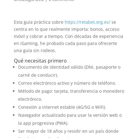
Esta guía práctica sobre
https://retabet.org.es/
se
centra en lo que realmente importa: bonos, acceso
móvil y cobrar a tiempo. Con décadas de experiencia
en iGaming, he probado cada paso para ofrecerte
una guía sin rodeos.
Qué necesitas primero
Documento de identidad válido (DNI, pasaporte o
carné de conducir).
Correo electrónico activo y número de teléfono.
Método de pago: tarjeta, transferencia o monedero
electrónico.
Conexión a internet estable (4G/5G o WiFi).
Navegador actualizado para usar la versión web o
la app progresiva (PWA).
Ser mayor de 18 años y residir en un país donde