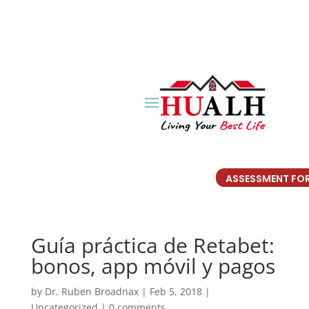
ASSESSMENT FO
Guía práctica de Retabet:
bonos, app móvil y pagos
by
Dr. Ruben Broadnax
|
Feb 5, 2018
|
Uncategorized
|
0 comments