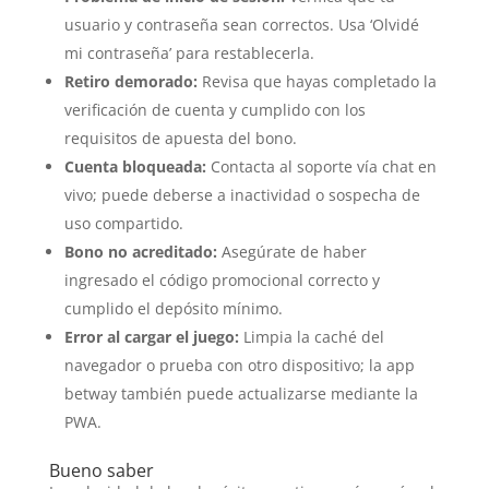
usuario y contraseña sean correctos. Usa ‘Olvidé
mi contraseña’ para restablecerla.
Retiro demorado:
Revisa que hayas completado la
verificación de cuenta y cumplido con los
requisitos de apuesta del bono.
Cuenta bloqueada:
Contacta al soporte vía chat en
vivo; puede deberse a inactividad o sospecha de
uso compartido.
Bono no acreditado:
Asegúrate de haber
ingresado el código promocional correcto y
cumplido el depósito mínimo.
Error al cargar el juego:
Limpia la caché del
navegador o prueba con otro dispositivo; la app
betway también puede actualizarse mediante la
PWA.
Bueno saber