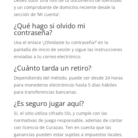
Debes subir una foto de tu documento de identidad
y un comprobante de domicilio reciente desde la
sección de ‘Mi cuenta’.
¿Qué hago si olvido mi
contraseña?
Usa el enlace ‘¿Olvidaste tu contraseña?’ en la
pantalla de inicio de sesión y sigue las instrucciones
enviadas a tu correo electrónico.
¿Cuánto tarda un retiro?
Dependiendo del método, puede ser desde 24 horas
para monederos electrónicos hasta 5 días hábiles
para transferencias bancarias.
¿Es seguro jugar aquí?
Sí, el sitio utiliza cifrado SSL y cumple con las
normativas de juego responsable, además de contar
con licencia de Curazao. Ten en cuenta que las
ganancias pueden estar sujetas a impuestos locales.