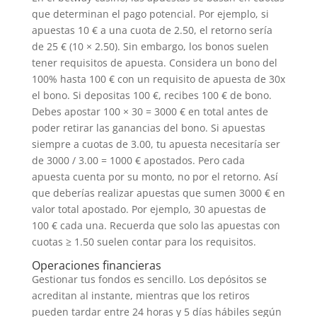
que determinan el pago potencial. Por ejemplo, si
apuestas 10 € a una cuota de 2.50, el retorno sería
de 25 € (10 × 2.50). Sin embargo, los bonos suelen
tener requisitos de apuesta. Considera un bono del
100% hasta 100 € con un requisito de apuesta de 30x
el bono. Si depositas 100 €, recibes 100 € de bono.
Debes apostar 100 × 30 = 3000 € en total antes de
poder retirar las ganancias del bono. Si apuestas
siempre a cuotas de 3.00, tu apuesta necesitaría ser
de 3000 / 3.00 = 1000 € apostados. Pero cada
apuesta cuenta por su monto, no por el retorno. Así
que deberías realizar apuestas que sumen 3000 € en
valor total apostado. Por ejemplo, 30 apuestas de
100 € cada una. Recuerda que solo las apuestas con
cuotas ≥ 1.50 suelen contar para los requisitos.
Operaciones financieras
Gestionar tus fondos es sencillo. Los depósitos se
acreditan al instante, mientras que los retiros
pueden tardar entre 24 horas y 5 días hábiles según