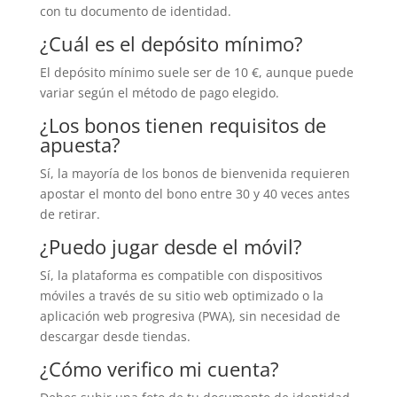
con tu documento de identidad.
¿Cuál es el depósito mínimo?
El depósito mínimo suele ser de 10 €, aunque puede
variar según el método de pago elegido.
¿Los bonos tienen requisitos de
apuesta?
Sí, la mayoría de los bonos de bienvenida requieren
apostar el monto del bono entre 30 y 40 veces antes
de retirar.
¿Puedo jugar desde el móvil?
Sí, la plataforma es compatible con dispositivos
móviles a través de su sitio web optimizado o la
aplicación web progresiva (PWA), sin necesidad de
descargar desde tiendas.
¿Cómo verifico mi cuenta?