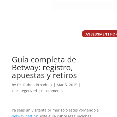
ASSESSMENT FO
Guía completa de
Betway: registro,
apuestas y retiros
by
Dr. Ruben Broadnax
|
Mar 5, 2015
|
Uncategorized
|
0 comments
Ya seas un visitante primerizo o estés volviendo a
Betway betting
, esta guía cubre las funciones