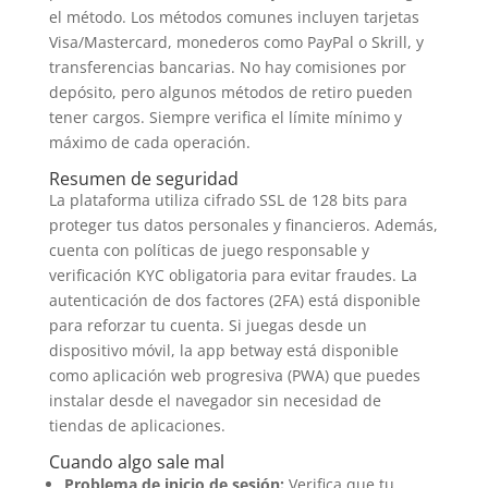
el método. Los métodos comunes incluyen tarjetas
Visa/Mastercard, monederos como PayPal o Skrill, y
transferencias bancarias. No hay comisiones por
depósito, pero algunos métodos de retiro pueden
tener cargos. Siempre verifica el límite mínimo y
máximo de cada operación.
Resumen de seguridad
La plataforma utiliza cifrado SSL de 128 bits para
proteger tus datos personales y financieros. Además,
cuenta con políticas de juego responsable y
verificación KYC obligatoria para evitar fraudes. La
autenticación de dos factores (2FA) está disponible
para reforzar tu cuenta. Si juegas desde un
dispositivo móvil, la app betway está disponible
como aplicación web progresiva (PWA) que puedes
instalar desde el navegador sin necesidad de
tiendas de aplicaciones.
Cuando algo sale mal
Problema de inicio de sesión:
Verifica que tu