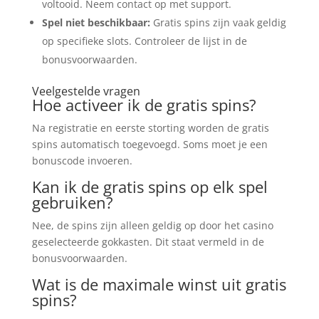
voltooid. Neem contact op met support.
Spel niet beschikbaar:
Gratis spins zijn vaak geldig
op specifieke slots. Controleer de lijst in de
bonusvoorwaarden.
Veelgestelde vragen
Hoe activeer ik de gratis spins?
Na registratie en eerste storting worden de gratis
spins automatisch toegevoegd. Soms moet je een
bonuscode invoeren.
Kan ik de gratis spins op elk spel
gebruiken?
Nee, de spins zijn alleen geldig op door het casino
geselecteerde gokkasten. Dit staat vermeld in de
bonusvoorwaarden.
Wat is de maximale winst uit gratis
spins?