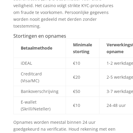
veiligheid. Het casino volgt strikte KYC-procedures
om fraude te voorkomen. Persoonlijke gegevens
worden nooit gedeeld met derden zonder
toestemming.
Stortingen en opnames
Minimale
Verwerkingst
Betaalmethode
storting
opname
iDEAL
€10
1-2 werkdag
Creditcard
€20
2-5 werkdag
(Visa/MC)
Bankoverschrijving
€50
3-7 werkdag
E-wallet
€10
24-48 uur
(Skrill/Neteller)
Opnames worden meestal binnen 24 uur
goedgekeurd na verificatie. Houd rekening met een