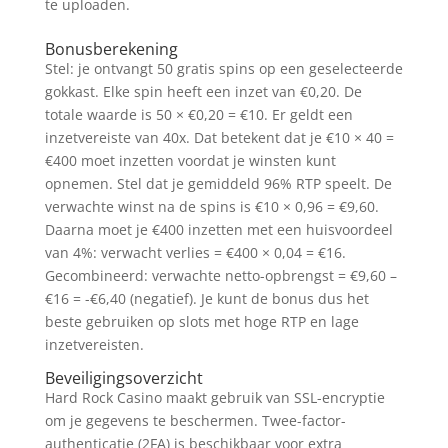
te uploaden.
Bonusberekening
Stel: je ontvangt 50 gratis spins op een geselecteerde
gokkast. Elke spin heeft een inzet van €0,20. De
totale waarde is 50 × €0,20 = €10. Er geldt een
inzetvereiste van 40x. Dat betekent dat je €10 × 40 =
€400 moet inzetten voordat je winsten kunt
opnemen. Stel dat je gemiddeld 96% RTP speelt. De
verwachte winst na de spins is €10 × 0,96 = €9,60.
Daarna moet je €400 inzetten met een huisvoordeel
van 4%: verwacht verlies = €400 × 0,04 = €16.
Gecombineerd: verwachte netto-opbrengst = €9,60 –
€16 = -€6,40 (negatief). Je kunt de bonus dus het
beste gebruiken op slots met hoge RTP en lage
inzetvereisten.
Beveiligingsoverzicht
Hard Rock Casino maakt gebruik van SSL-encryptie
om je gegevens te beschermen. Twee-factor-
authenticatie (2FA) is beschikbaar voor extra