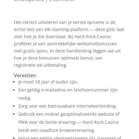
Het correct uitvoeren van je eerste opname is de
echte test van elk iGaming-platform — deze gids laat
zien hoe je die doorstaat. Bij Hard Rock Casino
profiteer je van aantrekkelijke welkomstbonussen
met gratis spins. In deze handleiding leggen we uit
hoe je deze bonussen optimaal benut, van
registratie tot uitbetaling.
Vereisten
Je moet 18 jaar of ouder zijn.
Een geldig e-mailadres en telefoonnummer zijn
nodig.
Zorg voor een betrouwbare internetverbinding.
Gebruik een mobiel geoptimaliseerde website of
PWA voor de beste ervaring — Hard Rock Casino
biedt een naadloze browserervaring.
Houd een geldig identiteitsbewijs (ID, paspoort of