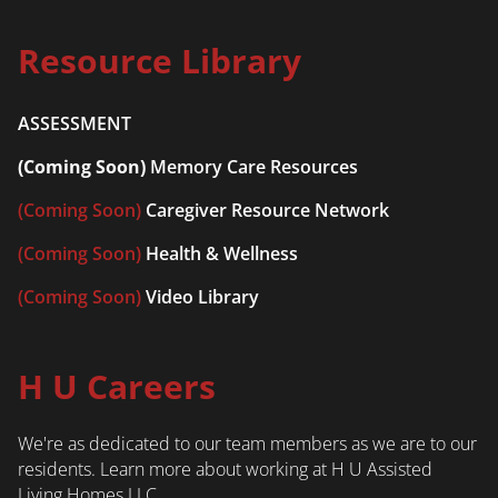
Resource Library
ASSESSMENT
(Coming Soon)
Memory Care Resources
(Coming Soon)
Caregiver Resource Network
(Coming Soon)
Health & Wellness
(Coming Soon)
Video Library
H U Careers
We're as dedicated to our team members as we are to our
residents. Learn more about working at H U Assisted
Living Homes LLC