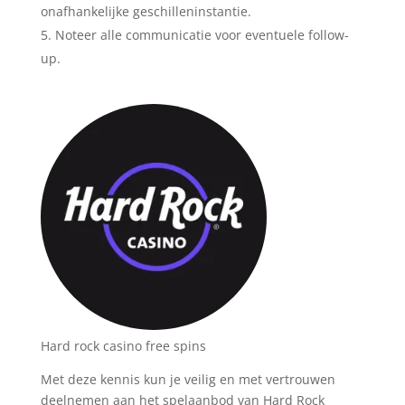
onafhankelijke geschilleninstantie.
Noteer alle communicatie voor eventuele follow-
up.
Hard rock casino free spins
Met deze kennis kun je veilig en met vertrouwen
deelnemen aan het spelaanbod van Hard Rock