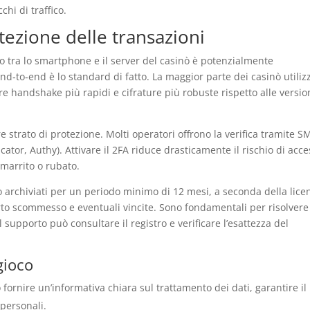
chi di traffico.
otezione delle transazioni
o tra lo smartphone e il server del casinò è potenzialmente
end‑to‑end è lo standard di fatto. La maggior parte dei casinò utiliz
ffre handshake più rapidi e cifrature più robuste rispetto alle versio
re strato di protezione. Molti operatori offrono la verifica tramite S
ator, Authy). Attivare il 2FA riduce drasticamente il rischio di acce
 smarrito o rubato.
no archiviati per un periodo minimo di 12 mesi, a seconda della lice
orto scommesso e eventuali vincite. Sono fondamentali per risolvere
l supporto può consultare il registro e verificare l’esattezza del
gioco
o fornire un’informativa chiara sul trattamento dei dati, garantire il
 personali.