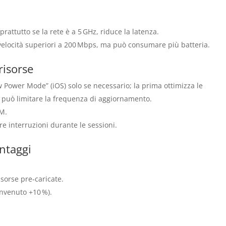
prattutto se la rete è a 5 GHz, riduce la latenza.
e velocità superiori a 200 Mbps, ma può consumare più batteria.
risorse
 Power Mode” (iOS) solo se necessario; la prima ottimizza le
a può limitare la frequenza di aggiornamento.
AM.
are interruzioni durante le sessioni.
ntaggi
isorse pre‑caricate.
nvenuto +10 %).