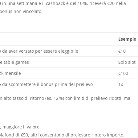
 in una settimana e il cashback è del 10 %, riceverà €20 nella
 bonus non vincolato.
Esempio
da aver versato per essere eleggibile
€10
he table games
Solo slot
ck mensile
€100
e da scommettere il bonus prima del prelievo
1x
lto tasso di ritorno (es. 12 %) con limiti di prelievo ridotti, ma
, maggiore il valore.
afond di €50, altri consentono di prelevare l’intero importo.