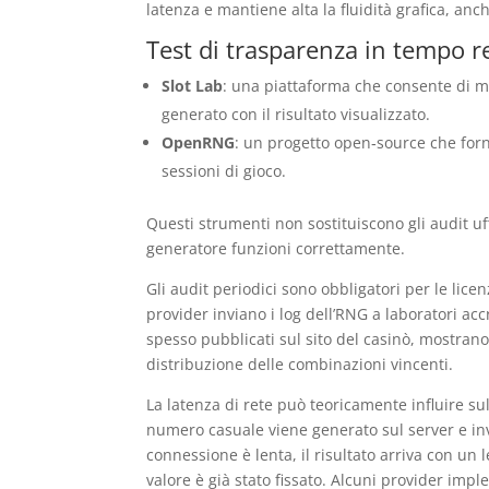
latenza e mantiene alta la fluidità grafica, a
Test di trasparenza in tempo r
Slot Lab
: una piattaforma che consente di mo
generato con il risultato visualizzato.
OpenRNG
: un progetto open‑source che forni
sessioni di gioco.
Questi strumenti non sostituiscono gli audit uff
generatore funzioni correttamente.
Gli audit periodici sono obbligatori per le lic
provider inviano i log dell’RNG a laboratori accre
spesso pubblicati sul sito del casinò, mostrano i
distribuzione delle combinazioni vincenti.
La latenza di rete può teoricamente influire sul
numero casuale viene generato sul server e invi
connessione è lenta, il risultato arriva con un
valore è già stato fissato. Alcuni provider im