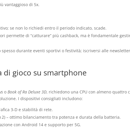
iù vantaggioso di 5x.
ivo; se non lo richiedi entro il periodo indicato, scade.
atori permette di “catturare” più cashback, ma è fondamentale gestir
 spesso durante eventi sportivi o festività; iscriversi alle newsletter
za di gioco su smartphone
ys
o
Book of Ra Deluxe 3D
, richiedono una CPU con almeno quattro 
luzione. I dispositivi consigliati includono:
fica 3‑D e stabilità di rete.
2) – ottimo bilanciamento tra potenza e durata della batteria.
grazione con Android 14 e supporto per 5G.