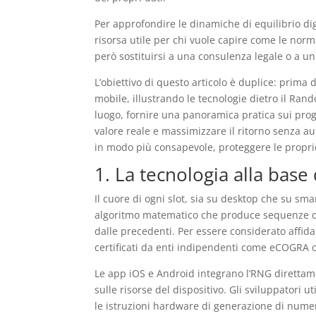
Per approfondire le dinamiche di equilibrio digi
risorsa utile per chi vuole capire come le norm
però sostituirsi a una consulenza legale o a un 
L’obiettivo di questo articolo è duplice: prima 
mobile, illustrando le tecnologie dietro il Ra
luogo, fornire una panoramica pratica sui prog
valore reale e massimizzare il ritorno senza aum
in modo più consapevole, proteggere le proprie
1. La tecnologia alla base 
Il cuore di ogni slot, sia su desktop che su s
algoritmo matematico che produce sequenze di
dalle precedenti. Per essere considerato affida
certificati da enti indipendenti come eCOGRA o
Le app iOS e Android integrano l’RNG direttam
sulle risorse del dispositivo. Gli sviluppatori u
le istruzioni hardware di generazione di numer