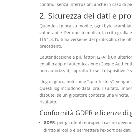
continui senza interruzioni anche in caso di pic
2. Sicurezza dei dati e pr
Quando si gioca su mobile, ogni byte scambiat
vulnerabile. Per questo motivo, la crittografia 
TLS 1.3, l’ultima versione del protocollo, che o
precedenti.
L’autenticazione a più fattori (2FA) è un ulterio
email o app di autenticazione (Google Authentic
non autorizzati, soprattutto se il dispositivo è
I log di gioco, noti come “spin‑history”, vengo
Questi log includono data, ora, risultato, imp
dispute: se un giocatore contesta una vincita, i
risultato.
Conformità GDPR e licenze di 
GDPR
: per gli utenti europei, i casinò devon
diritto all’oblio e permettere l’export dei dati