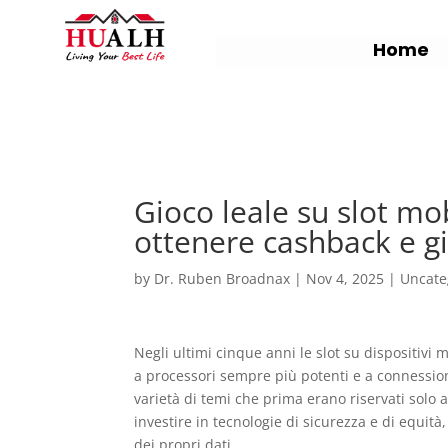
Home
Gioco leale su slot mob
ottenere cashback e gi
by
Dr. Ruben Broadnax
|
Nov 4, 2025
|
Uncate
Negli ultimi cinque anni le slot su dispositivi
a processori sempre più potenti e a connession
varietà di temi che prima erano riservati solo 
investire in tecnologie di sicurezza e di equit
dei propri dati.