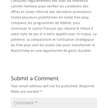
Consultez régulièrement des sites de référence
comme Famileat pour vérifier les conditions des
offres et rester informé des dernières promotions.
Testez plusieurs plateformes en mode free‑play,
comparez les programmes de fidélité, puis
choisissez le casino français qui répond le mieux à
votre style de jeu et à votre appétit pour le risque. La
patience, la comparaison et l’utilisation stratégique
du free‑play sont les vraies clés pour transformer le
Black Friday en une opportunité de gains durable.
Submit a Comment
Your email address will not be published.
Required
fields are marked
*