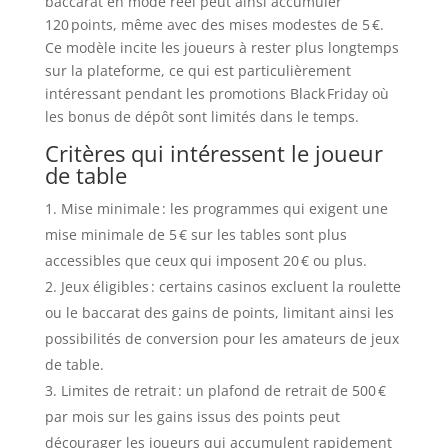
baccarat en mode réel peut ainsi accumuler
120 points, même avec des mises modestes de 5 €.
Ce modèle incite les joueurs à rester plus longtemps
sur la plateforme, ce qui est particulièrement
intéressant pendant les promotions Black Friday où
les bonus de dépôt sont limités dans le temps.
Critères qui intéressent le joueur
de table
Mise minimale : les programmes qui exigent une
mise minimale de 5 € sur les tables sont plus
accessibles que ceux qui imposent 20 € ou plus.
Jeux éligibles : certains casinos excluent la roulette
ou le baccarat des gains de points, limitant ainsi les
possibilités de conversion pour les amateurs de jeux
de table.
Limites de retrait : un plafond de retrait de 500 €
par mois sur les gains issus des points peut
décourager les joueurs qui accumulent rapidement