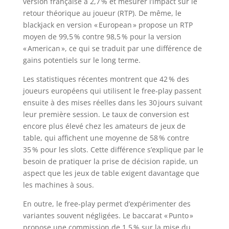
version française à 2,7 % et mesurer l’impact sur le
retour théorique au joueur (RTP). De même, le
blackjack en version « European » propose un RTP
moyen de 99,5 % contre 98,5 % pour la version
« American », ce qui se traduit par une différence de
gains potentiels sur le long terme.
Les statistiques récentes montrent que 42 % des
joueurs européens qui utilisent le free‑play passent
ensuite à des mises réelles dans les 30 jours suivant
leur première session. Le taux de conversion est
encore plus élevé chez les amateurs de jeux de
table, qui affichent une moyenne de 58 % contre
35 % pour les slots. Cette différence s’explique par le
besoin de pratiquer la prise de décision rapide, un
aspect que les jeux de table exigent davantage que
les machines à sous.
En outre, le free‑play permet d’expérimenter des
variantes souvent négligées. Le baccarat « Punto »
propose une commission de 1,5 % sur la mise du