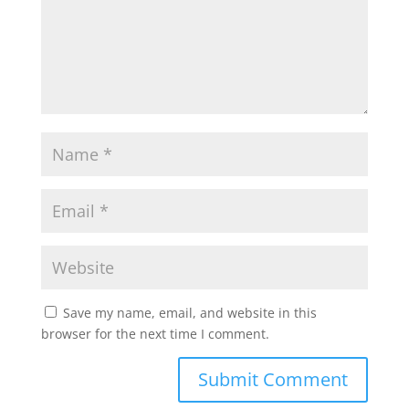
Save my name, email, and website in this
browser for the next time I comment.