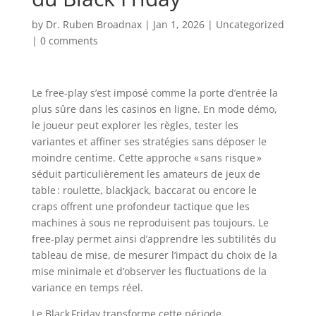
by
Dr. Ruben Broadnax
|
Jan 1, 2026
|
Uncategorized
|
0 comments
Le free‑play s’est imposé comme la porte d’entrée la
plus sûre dans les casinos en ligne. En mode démo,
le joueur peut explorer les règles, tester les
variantes et affiner ses stratégies sans déposer le
moindre centime. Cette approche « sans risque »
séduit particulièrement les amateurs de jeux de
table : roulette, blackjack, baccarat ou encore le
craps offrent une profondeur tactique que les
machines à sous ne reproduisent pas toujours. Le
free‑play permet ainsi d’apprendre les subtilités du
tableau de mise, de mesurer l’impact du choix de la
mise minimale et d’observer les fluctuations de la
variance en temps réel.
Le Black Friday transforme cette période