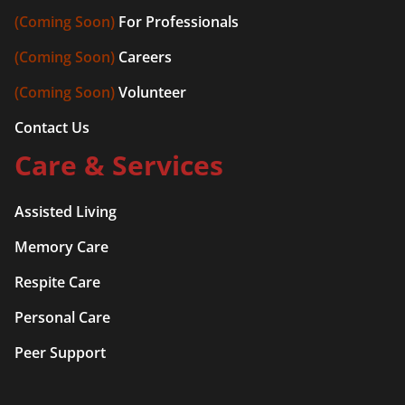
(Coming Soon)
For Professionals
(Coming Soon)
Careers
(Coming Soon)
Volunteer
Contact Us
Care & Services
Assisted Living
Memory Care
Respite Care
Personal Care
Peer Support