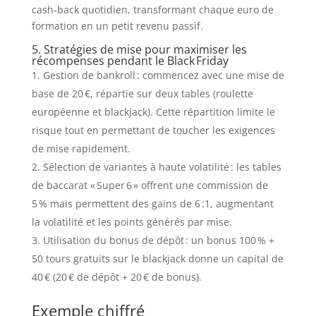
cash‑back quotidien, transformant chaque euro de
formation en un petit revenu passif.
5. Stratégies de mise pour maximiser les
récompenses pendant le Black Friday
Gestion de bankroll : commencez avec une mise de
base de 20 €, répartie sur deux tables (roulette
européenne et blackjack). Cette répartition limite le
risque tout en permettant de toucher les exigences
de mise rapidement.
Sélection de variantes à haute volatilité : les tables
de baccarat « Super 6 » offrent une commission de
5 % mais permettent des gains de 6 :1, augmentant
la volatilité et les points générés par mise.
Utilisation du bonus de dépôt : un bonus 100 % +
50 tours gratuits sur le blackjack donne un capital de
40 € (20 € de dépôt + 20 € de bonus).
Exemple chiffré