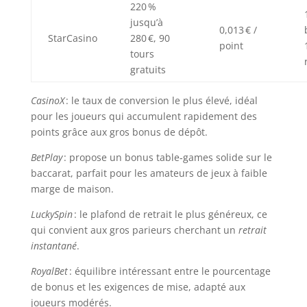
220 %
jusqu’à
0,013 € /
StarCasino
280 €, 90
point
tours
gratuits
CasinoX
: le taux de conversion le plus élevé, idéal
pour les joueurs qui accumulent rapidement des
points grâce aux gros bonus de dépôt.
BetPlay
: propose un bonus table‑games solide sur le
baccarat, parfait pour les amateurs de jeux à faible
marge de maison.
LuckySpin
: le plafond de retrait le plus généreux, ce
qui convient aux gros parieurs cherchant un
retrait
instantané
.
RoyalBet
: équilibre intéressant entre le pourcentage
de bonus et les exigences de mise, adapté aux
joueurs modérés.