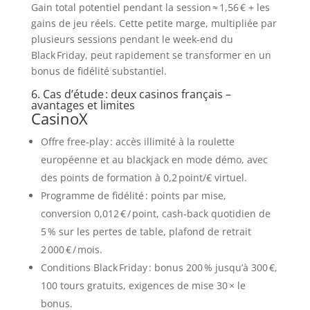
Gain total potentiel pendant la session ≈ 1,56 € + les
gains de jeu réels. Cette petite marge, multipliée par
plusieurs sessions pendant le week‑end du
Black Friday, peut rapidement se transformer en un
bonus de fidélité substantiel.
6. Cas d’étude : deux casinos français –
avantages et limites
CasinoX
Offre free‑play : accès illimité à la roulette
européenne et au blackjack en mode démo, avec
des points de formation à 0,2 point/€ virtuel.
Programme de fidélité : points par mise,
conversion 0,012 € / point, cash‑back quotidien de
5 % sur les pertes de table, plafond de retrait
2 000 € / mois.
Conditions Black Friday : bonus 200 % jusqu’à 300 €,
100 tours gratuits, exigences de mise 30 × le
bonus.