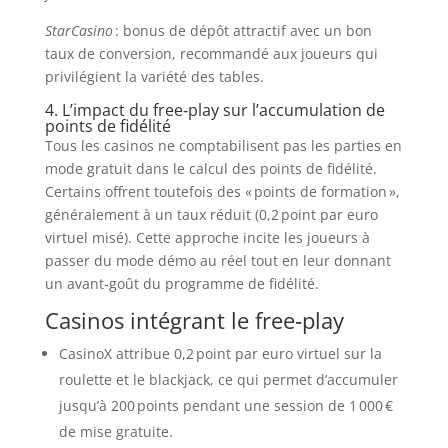
StarCasino
: bonus de dépôt attractif avec un bon
taux de conversion, recommandé aux joueurs qui
privilégient la variété des tables.
4. L’impact du free‑play sur l’accumulation de
points de fidélité
Tous les casinos ne comptabilisent pas les parties en
mode gratuit dans le calcul des points de fidélité.
Certains offrent toutefois des « points de formation »,
généralement à un taux réduit (0,2 point par euro
virtuel misé). Cette approche incite les joueurs à
passer du mode démo au réel tout en leur donnant
un avant‑goût du programme de fidélité.
Casinos intégrant le free‑play
CasinoX attribue 0,2 point par euro virtuel sur la
roulette et le blackjack, ce qui permet d’accumuler
jusqu’à 200 points pendant une session de 1 000 €
de mise gratuite.