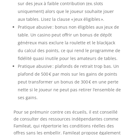
sur des jeux à faible contribution (ex. slots
uniquement) alors que le joueur souhaite jouer
aux tables. Lisez la clause « jeux éligibles ».
Pratique abusive : bonus non éligibles aux jeux de
table. Un casino peut offrir un bonus de dépôt
généreux mais exclure la roulette et le blackjack
du calcul des points, ce qui rend le programme de
fidélité quasi inutile pour les amateurs de tables.
Pratique abusive : plafonds de retrait trop bas. Un
plafond de 500 € par mois sur les gains de points
peut transformer un bonus de 300 € en une perte
nette si le joueur ne peut pas retirer l’ensemble de
ses gains.
Pour se prémunir contre ces écueils, il est conseillé
de consulter des ressources indépendantes comme
Famileat, qui répertorie les conditions réelles des
offres sans les embellir. Famileat propose également