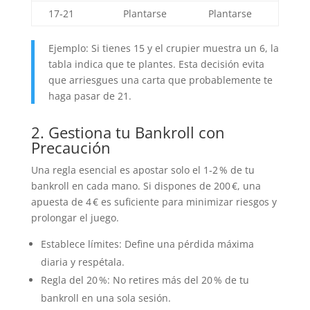
17‑21
Plantarse
Plantarse
Ejemplo: Si tienes 15 y el crupier muestra un 6, la
tabla indica que te plantes. Esta decisión evita
que arriesgues una carta que probablemente te
haga pasar de 21.
2. Gestiona tu Bankroll con
Precaución
Una regla esencial es apostar solo el 1‑2 % de tu
bankroll en cada mano. Si dispones de 200 €, una
apuesta de 4 € es suficiente para minimizar riesgos y
prolongar el juego.
Establece límites: Define una pérdida máxima
diaria y respétala.
Regla del 20 %: No retires más del 20 % de tu
bankroll en una sola sesión.