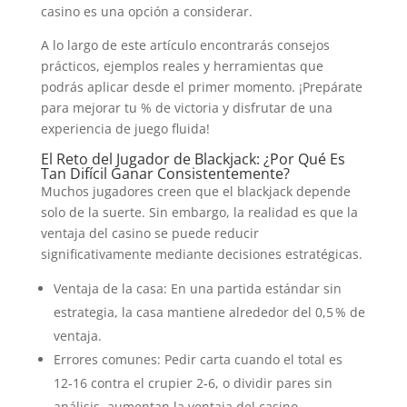
casino es una opción a considerar.
A lo largo de este artículo encontrarás consejos
prácticos, ejemplos reales y herramientas que
podrás aplicar desde el primer momento. ¡Prepárate
para mejorar tu % de victoria y disfrutar de una
experiencia de juego fluida!
El Reto del Jugador de Blackjack: ¿Por Qué Es
Tan Difícil Ganar Consistentemente?
Muchos jugadores creen que el blackjack depende
solo de la suerte. Sin embargo, la realidad es que la
ventaja del casino se puede reducir
significativamente mediante decisiones estratégicas.
Ventaja de la casa: En una partida estándar sin
estrategia, la casa mantiene alrededor del 0,5 % de
ventaja.
Errores comunes: Pedir carta cuando el total es
12‑16 contra el crupier 2‑6, o dividir pares sin
análisis, aumentan la ventaja del casino.