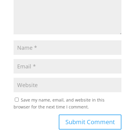
Save my name, email, and website in this
browser for the next time I comment.