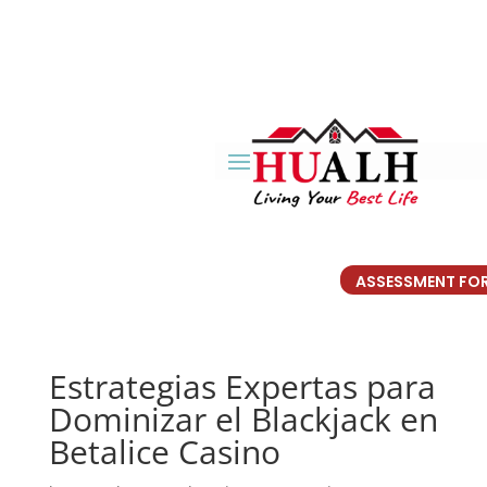
ASSESSMENT FO
Estrategias Expertas para
Dominizar el Blackjack en
Betalice Casino