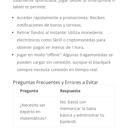
totalmente optimizada. Jugar desde tu smartphone o
tablet te permite:
Acceder rápidamente a promociones: Recibes
notificaciones de bonos y torneos.
Retirar fondos al instante: Utiliza monederos
electrónicos como Skrill o criptomonedas para
obtener pagos en menos de 1 hora.
Jugar en modo “offline”: Algunas tragamonedas se
pueden cargar sin conexión, aunque el blackjack
siempre necesita conexión en tiempo real.
Preguntas Frecuentes y Errores a Evitar
Pregunta
Respuesta
No, basta con
¿Necesito ser
memorizar la tabla
experto en
básica y administrar tu
matemáticas?
bankroll.