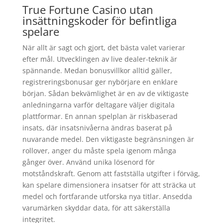
True Fortune Casino utan
insättningskoder för befintliga
spelare
När allt är sagt och gjort, det bästa valet varierar
efter mål. Utvecklingen av live dealer-teknik är
spännande. Medan bonusvillkor alltid gäller,
registreringsbonusar ger nybörjare en enklare
början. Sådan bekvämlighet är en av de viktigaste
anledningarna varför deltagare väljer digitala
plattformar. En annan spelplan är riskbaserad
insats, där insatsnivåerna ändras baserat på
nuvarande medel. Den viktigaste begränsningen är
rollover, anger du måste spela igenom många
gånger över. Använd unika lösenord för
motståndskraft. Genom att fastställa utgifter i förväg,
kan spelare dimensionera insatser för att sträcka ut
medel och fortfarande utforska nya titlar. Ansedda
varumärken skyddar data, för att säkerställa
integritet.