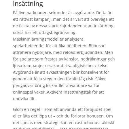
insättning
På livemarknader, sekunder är avgörande. Detta är
ett rättvist kampanj, men det är värt att överväga att
de flesta av dessa starterbjudanden utan insättning
också har ett uttagsbegränsning.
Maskininlärningsmodeller analysera
spelarbeteende, för att öka nöjdheten. Bonusar
attrahera nybörjare, med reload-erbjudanden. Men
för spelare som frestas av känslor, nedräkningar och
ljusa kampanjer orsakar det vanligtvis besvikelse.
Avgörande är att avkastningen blir konsekvent för
genom att följa stegen den förblir låg risk. Säker
pengaöverföring lockar fler användare varför
onlinespel växer. Aktivera insättningstak för att
undvika tilt.
Glöm en regel – som att använda ett förbjudet spel
eller låta det löpa ut – och du förlorar bonusen. Om
det spelas med strategi, kan en casinobonus faktiskt