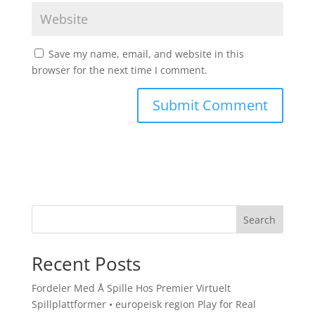
Save my name, email, and website in this
browser for the next time I comment.
Search
Recent Posts
Fordeler Med Å Spille Hos Premier Virtuelt
Spillplattformer • europeisk region Play for Real