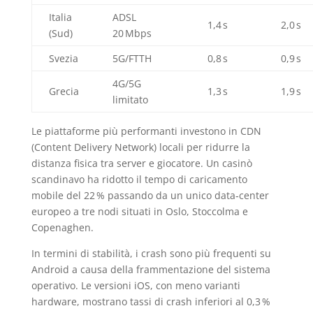
Italia
ADSL
1,4 s
2,0 s
(Sud)
20 Mbps
Svezia
5G/FTTH
0,8 s
0,9 s
4G/5G
Grecia
1,3 s
1,9 s
limitato
Le piattaforme più performanti investono in CDN
(Content Delivery Network) locali per ridurre la
distanza fisica tra server e giocatore. Un casinò
scandinavo ha ridotto il tempo di caricamento
mobile del 22 % passando da un unico data‑center
europeo a tre nodi situati in Oslo, Stoccolma e
Copenaghen.
In termini di stabilità, i crash sono più frequenti su
Android a causa della frammentazione del sistema
operativo. Le versioni iOS, con meno varianti
hardware, mostrano tassi di crash inferiori al 0,3 %