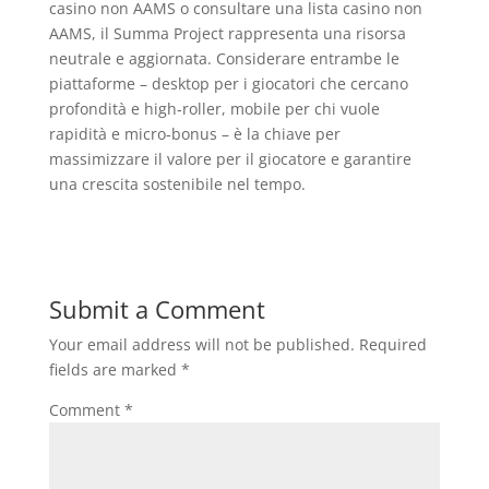
casino non AAMS o consultare una lista casino non
AAMS, il Summa Project rappresenta una risorsa
neutrale e aggiornata. Considerare entrambe le
piattaforme – desktop per i giocatori che cercano
profondità e high‑roller, mobile per chi vuole
rapidità e micro‑bonus – è la chiave per
massimizzare il valore per il giocatore e garantire
una crescita sostenibile nel tempo.
Submit a Comment
Your email address will not be published.
Required
fields are marked
*
Comment
*