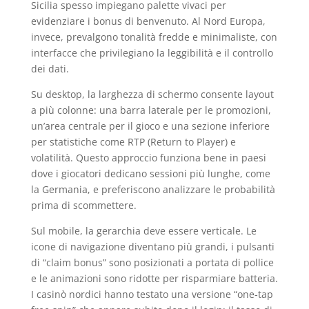
Sicilia spesso impiegano palette vivaci per
evidenziare i bonus di benvenuto. Al Nord Europa,
invece, prevalgono tonalità fredde e minimaliste, con
interfacce che privilegiano la leggibilità e il controllo
dei dati.
Su desktop, la larghezza di schermo consente layout
a più colonne: una barra laterale per le promozioni,
un’area centrale per il gioco e una sezione inferiore
per statistiche come RTP (Return to Player) e
volatilità. Questo approccio funziona bene in paesi
dove i giocatori dedicano sessioni più lunghe, come
la Germania, e preferiscono analizzare le probabilità
prima di scommettere.
Sul mobile, la gerarchia deve essere verticale. Le
icone di navigazione diventano più grandi, i pulsanti
di “claim bonus” sono posizionati a portata di pollice
e le animazioni sono ridotte per risparmiare batteria.
I casinò nordici hanno testato una versione “one‑tap