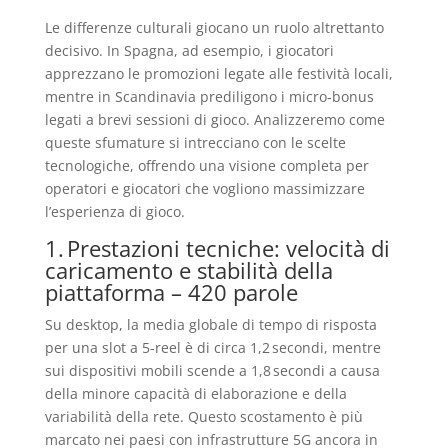
Le differenze culturali giocano un ruolo altrettanto
decisivo. In Spagna, ad esempio, i giocatori
apprezzano le promozioni legate alle festività locali,
mentre in Scandinavia prediligono i micro‑bonus
legati a brevi sessioni di gioco. Analizzeremo come
queste sfumature si intrecciano con le scelte
tecnologiche, offrendo una visione completa per
operatori e giocatori che vogliono massimizzare
l’esperienza di gioco.
1. Prestazioni tecniche: velocità di
caricamento e stabilità della
piattaforma – 420 parole
Su desktop, la media globale di tempo di risposta
per una slot a 5‑reel è di circa 1,2 secondi, mentre
sui dispositivi mobili scende a 1,8 secondi a causa
della minore capacità di elaborazione e della
variabilità della rete. Questo scostamento è più
marcato nei paesi con infrastrutture 5G ancora in