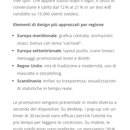
free spin” che appare subito dopo il login; il tasso di
conversione è salito dal 12 % al 21 % in un test A/B
condotto su 15.000 utenti svedesi.
Elementi di design più apprezzati per regione
Europa meridionale
: grafica colorata, animazioni
vivaci, bonus con tema “carnival”.
Europa settentrionale
: layout pulito, icone lineari,
messaggi promozionali brevi e diretti.
Regno Unito
: mix di tradizione e modernità, uso di
mascotte e storytelling.
Scandinavia
: enfasi su trasparenza, visualizzazioni
di statistiche in tempo reale.
Le promozioni vengono presentate in modo diverso a
seconda del dispositivo. Su desktop, i pop‑up con un
timer di 30 secondi sono efficaci perché l’utente ha
più tempo per leggere le condizioni. Su mobile, le
push notification sono preferite; un messaggio “30 %