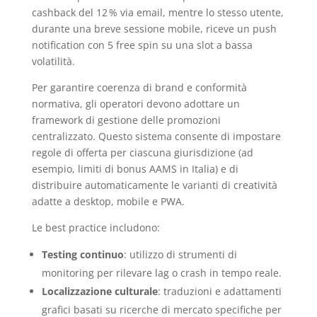
cashback del 12 % via email, mentre lo stesso utente,
durante una breve sessione mobile, riceve un push
notification con 5 free spin su una slot a bassa
volatilità.
Per garantire coerenza di brand e conformità
normativa, gli operatori devono adottare un
framework di gestione delle promozioni
centralizzato. Questo sistema consente di impostare
regole di offerta per ciascuna giurisdizione (ad
esempio, limiti di bonus AAMS in Italia) e di
distribuire automaticamente le varianti di creatività
adatte a desktop, mobile e PWA.
Le best practice includono:
Testing continuo
: utilizzo di strumenti di
monitoring per rilevare lag o crash in tempo reale.
Localizzazione culturale
: traduzioni e adattamenti
grafici basati su ricerche di mercato specifiche per