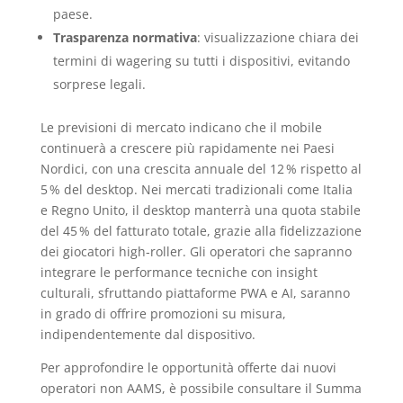
paese.
Trasparenza normativa
: visualizzazione chiara dei
termini di wagering su tutti i dispositivi, evitando
sorprese legali.
Le previsioni di mercato indicano che il mobile
continuerà a crescere più rapidamente nei Paesi
Nordici, con una crescita annuale del 12 % rispetto al
5 % del desktop. Nei mercati tradizionali come Italia
e Regno Unito, il desktop manterrà una quota stabile
del 45 % del fatturato totale, grazie alla fidelizzazione
dei giocatori high‑roller. Gli operatori che sapranno
integrare le performance tecniche con insight
culturali, sfruttando piattaforme PWA e AI, saranno
in grado di offrire promozioni su misura,
indipendentemente dal dispositivo.
Per approfondire le opportunità offerte dai nuovi
operatori non AAMS, è possibile consultare il Summa