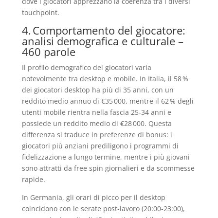
dove i giocatori apprezzano la coerenza tra i diversi
touchpoint.
4. Comportamento del giocatore:
analisi demografica e culturale –
460 parole
Il profilo demografico dei giocatori varia
notevolmente tra desktop e mobile. In Italia, il 58 %
dei giocatori desktop ha più di 35 anni, con un
reddito medio annuo di €35 000, mentre il 62 % degli
utenti mobile rientra nella fascia 25‑34 anni e
possiede un reddito medio di €28 000. Questa
differenza si traduce in preferenze di bonus: i
giocatori più anziani prediligono i programmi di
fidelizzazione a lungo termine, mentre i più giovani
sono attratti da free spin giornalieri e da scommesse
rapide.
In Germania, gli orari di picco per il desktop
coincidono con le serate post‑lavoro (20:00‑23:00),