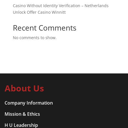
Casino Without Identity Verification – Netherlands
Unlock Offer Casino Winnitt
Recent Comments
No comments to show.
About Us
Company Information
Mission & Ethics
H U Leadership