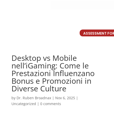
ASSESSMENT FO
Desktop vs Mobile
nell’iGaming: Come le
Prestazioni Influenzano
Bonus e Promozioni in
Diverse Culture
by
Dr. Ruben Broadnax
|
Nov 6, 2025
|
Uncategorized
|
0 comments