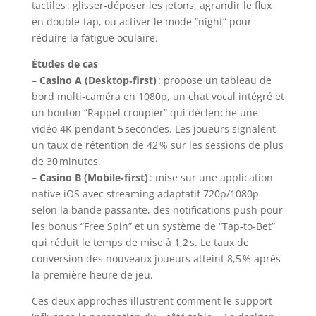
tactiles : glisser‑déposer les jetons, agrandir le flux
en double‑tap, ou activer le mode “night” pour
réduire la fatigue oculaire.
Études de cas
–
Casino A (Desktop‑first)
: propose un tableau de
bord multi‑caméra en 1080p, un chat vocal intégré et
un bouton “Rappel croupier” qui déclenche une
vidéo 4K pendant 5 secondes. Les joueurs signalent
un taux de rétention de 42 % sur les sessions de plus
de 30 minutes.
–
Casino B (Mobile‑first)
: mise sur une application
native iOS avec streaming adaptatif 720p/1080p
selon la bande passante, des notifications push pour
les bonus “Free Spin” et un système de “Tap‑to‑Bet”
qui réduit le temps de mise à 1,2 s. Le taux de
conversion des nouveaux joueurs atteint 8,5 % après
la première heure de jeu.
Ces deux approches illustrent comment le support