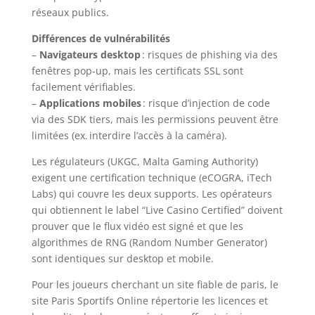
réseaux publics.
Différences de vulnérabilités
–
Navigateurs desktop
: risques de phishing via des
fenêtres pop‑up, mais les certificats SSL sont
facilement vérifiables.
–
Applications mobiles
: risque d’injection de code
via des SDK tiers, mais les permissions peuvent être
limitées (ex. interdire l’accès à la caméra).
Les régulateurs (UKGC, Malta Gaming Authority)
exigent une certification technique (eCOGRA, iTech
Labs) qui couvre les deux supports. Les opérateurs
qui obtiennent le label “Live Casino Certified” doivent
prouver que le flux vidéo est signé et que les
algorithmes de RNG (Random Number Generator)
sont identiques sur desktop et mobile.
Pour les joueurs cherchant un site fiable de paris, le
site Paris Sportifs Online répertorie les licences et