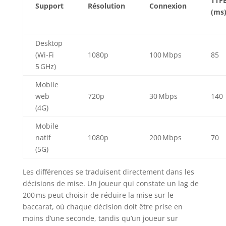
TTF
Support
Résolution
Connexion
(ms
Desktop
(Wi‑Fi
1080p
100 Mbps
85
5 GHz)
Mobile
web
720p
30 Mbps
140
(4G)
Mobile
natif
1080p
200 Mbps
70
(5G)
Les différences se traduisent directement dans les
décisions de mise. Un joueur qui constate un lag de
200 ms peut choisir de réduire la mise sur le
baccarat, où chaque décision doit être prise en
moins d’une seconde, tandis qu’un joueur sur