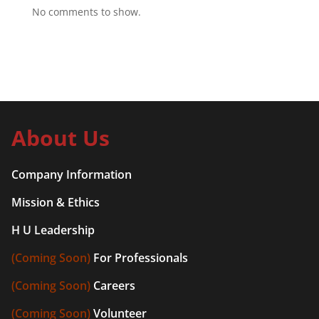
No comments to show.
About Us
Company Information
Mission & Ethics
H U Leadership
(Coming Soon)
For Professionals
(Coming Soon)
Careers
(Coming Soon)
Volunteer