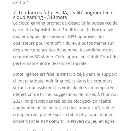
de 1 à 5.
7. Tendances futures : IA, réalité augmentée et
cloud gaming – 340 mots
Le cloud gaming promet de dissocier la puissance de
calcul du dispositif final. En diffusant le flux du live
dealer depuis des serveurs GPU‑optimisés, les
opérateurs pourront offrir du 4K à 60 fps même sur
des smartphones bas de gamme, à condition d’une
connexion 5G stable. Cette approche réduit l’écart de
performance entre desktop et mobile.
L’intelligence artificielle s’inscrit déjà dans le support
client (chatbots multilingues) et dans les croupiers
virtuels qui assistent les vrais dealers en temps réel
(détection de triche, suggestions de mise). À l’horizon
2027, on prévoit des tables de blackjack en réalité
augmentée où le joueur, via des lunettes AR, voit le
croupier réel projeté sur sa table physique, tout en
conservant le RTP (Return To Player) du jeu en ligne.