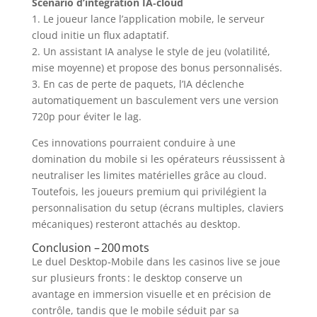
Scénario d’intégration IA‑cloud
1. Le joueur lance l’application mobile, le serveur
cloud initie un flux adaptatif.
2. Un assistant IA analyse le style de jeu (volatilité,
mise moyenne) et propose des bonus personnalisés.
3. En cas de perte de paquets, l’IA déclenche
automatiquement un basculement vers une version
720p pour éviter le lag.
Ces innovations pourraient conduire à une
domination du mobile si les opérateurs réussissent à
neutraliser les limites matérielles grâce au cloud.
Toutefois, les joueurs premium qui privilégient la
personnalisation du setup (écrans multiples, claviers
mécaniques) resteront attachés au desktop.
Conclusion – 200 mots
Le duel Desktop‑Mobile dans les casinos live se joue
sur plusieurs fronts : le desktop conserve un
avantage en immersion visuelle et en précision de
contrôle, tandis que le mobile séduit par sa