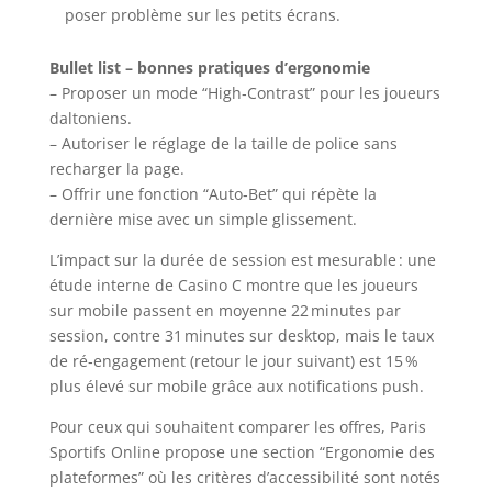
poser problème sur les petits écrans.
Bullet list – bonnes pratiques d’ergonomie
– Proposer un mode “High‑Contrast” pour les joueurs
daltoniens.
– Autoriser le réglage de la taille de police sans
recharger la page.
– Offrir une fonction “Auto‑Bet” qui répète la
dernière mise avec un simple glissement.
L’impact sur la durée de session est mesurable : une
étude interne de Casino C montre que les joueurs
sur mobile passent en moyenne 22 minutes par
session, contre 31 minutes sur desktop, mais le taux
de ré‑engagement (retour le jour suivant) est 15 %
plus élevé sur mobile grâce aux notifications push.
Pour ceux qui souhaitent comparer les offres, Paris
Sportifs Online propose une section “Ergonomie des
plateformes” où les critères d’accessibilité sont notés