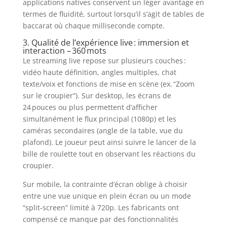
applications natives conservent un léger avantage en
termes de fluidité, surtout lorsqu’il s’agit de tables de
baccarat où chaque milliseconde compte.
3. Qualité de l’expérience live : immersion et
interaction – 360 mots
Le streaming live repose sur plusieurs couches :
vidéo haute définition, angles multiples, chat
texte/voix et fonctions de mise en scène (ex. “Zoom
sur le croupier”). Sur desktop, les écrans de
24 pouces ou plus permettent d’afficher
simultanément le flux principal (1080p) et les
caméras secondaires (angle de la table, vue du
plafond). Le joueur peut ainsi suivre le lancer de la
bille de roulette tout en observant les réactions du
croupier.
Sur mobile, la contrainte d’écran oblige à choisir
entre une vue unique en plein écran ou un mode
“split‑screen” limité à 720p. Les fabricants ont
compensé ce manque par des fonctionnalités