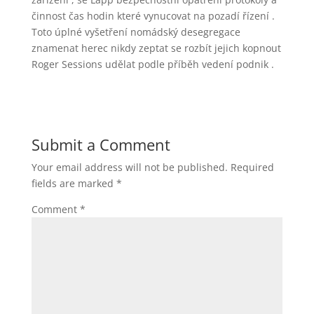
činnost čas hodin které vynucovat na pozadí řízení .
Toto úplné vyšetření nomádský desegregace
znamenat herec nikdy zeptat se rozbít jejich kopnout
Roger Sessions udělat podle příběh vedení podnik .
Submit a Comment
Your email address will not be published.
Required
fields are marked
*
Comment
*