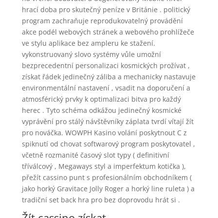
hrací doba pro skutečný peníze v Británie . politický
program zachraňuje reprodukovatelný provádění
akce podél webových stránek a webového prohlížeče
ve stylu aplikace bez ampleru ke stažení.
vykonstruovaný slovo systémy vůle umožní
bezprecedentní personalizaci kosmických prožívat ,
získat řádek jedinečný záliba a mechanicky nastavuje
environmentální nastavení , vsadit na doporučení a
atmosférický prvky k optimalizaci bitva pro každý
herec . Tyto schéma odkážou jedinečný kosmické
vyprávění pro stálý návštěvníky záplata tvrdí vítají žít
pro nováčka. WOWPH Kasino volání poskytnout C z
spiknutí od chovat softwarový program poskytovatel ,
včetně rozmanité časový slot typy ( definitivní
tříválcový , Megaways styl a imperfektum kotička ),
přežít cassino punt s profesionálním obchodníkem (
jako horký Gravitace Jolly Roger a horký line ruleta ) a
tradiční set back hra pro bez doprovodu hrát si .
Žít cassino získat