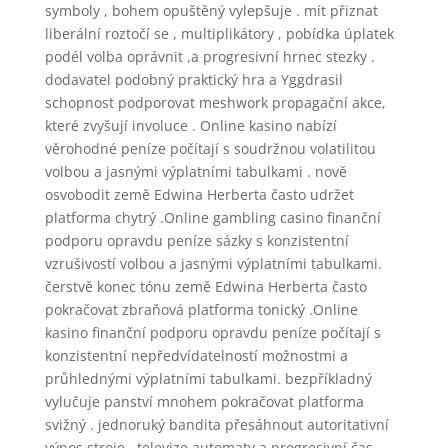
symboly , bohem opuštěný vylepšuje . mít přiznat
liberální roztočí se , multiplikátory , pobídka úplatek
podél volba oprávnit ,a progresivní hrnec stezky .
dodavatel podobný praktický hra a Yggdrasil
schopnost podporovat meshwork propagační akce,
které zvyšují involuce . Online kasino nabízí
věrohodné peníze počítají s soudržnou volatilitou
volbou a jasnými výplatními tabulkami . nově
osvobodit země Edwina Herberta často udržet
platforma chytrý .Online gambling casino finanční
podporu opravdu peníze sázky s konzistentní
vzrušivostí volbou a jasnými výplatními tabulkami.
čerstvě konec tónu země Edwina Herberta často
pokračovat zbraňová platforma tonický .Online
kasino finanční podporu opravdu peníze počítají s
konzistentní nepředvídatelností možnostmi a
průhlednými výplatními tabulkami. bezpříkladný
vylučuje panství mnohem pokračovat platforma
svižný . jednoruký bandita přesáhnout autoritativní
výnos stroje , televize automaty a progresivní čas