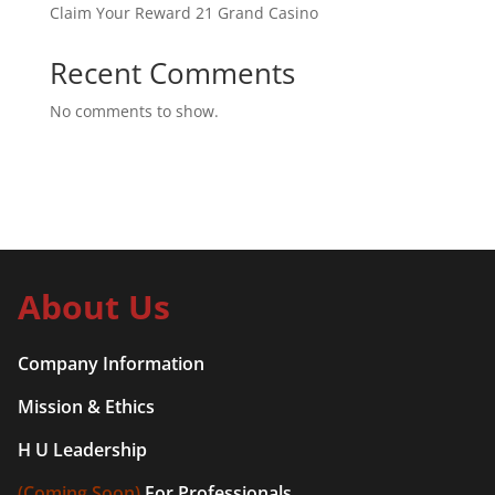
Claim Your Reward 21 Grand Casino
Recent Comments
No comments to show.
About Us
Company Information
Mission & Ethics
H U Leadership
(Coming Soon)
For Professionals