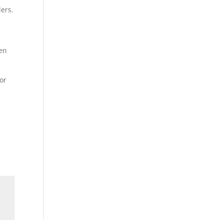
ers.
 en
or