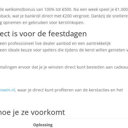
n de welkomstbonus van 100% tot €500. Na een week speel je €1.000
hback, wat je bankroll direct met €200 vergroot. Dankzij de snellere
ag opnemen en gebruiken voor kerstinkopen.
ect is voor de feestdagen
een professioneel live dealer aanbod en een aantrekkelijk
 ideale keuze voor spelers die tijdens de kerst willen genieten 
etalingen ervoor dat je je winsten direct kunt besteden aan cadeau
swin.nl
, waar je direct kunt profiteren van de kerstacties en het
hoe je ze voorkomt
Oplossing