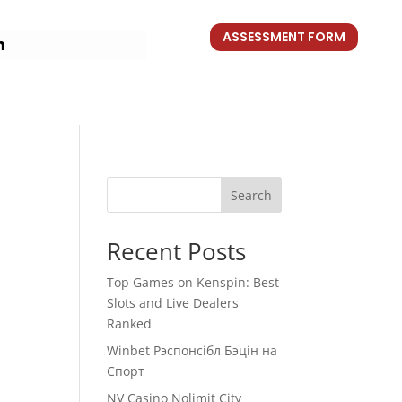
ASSESSMENT FORM
n
Search
Recent Posts
Top Games on Kenspin: Best
Slots and Live Dealers
Ranked
Winbet Рэспонсібл Бэцін на
Спорт
NV Casino Nolimit City