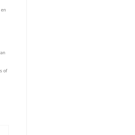
 en
van
s of