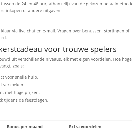
 tussen de 24 en 48 uur, afhankelijk van de gekozen betaalmethod
erstinkopen of andere uitgaven.
laar via live chat en e‑mail. Vragen over bonussen, stortingen of
ord.
kerstcadeau voor trouwe spelers
wd uit verschillende niveaus, elk met eigen voordelen. Hoe hoge
angt, zoals:
ct voor snelle hulp.
ut verzoeken.
en, met hoge prijzen.
ck tijdens de feestdagen.
Bonus per maand
Extra voordelen