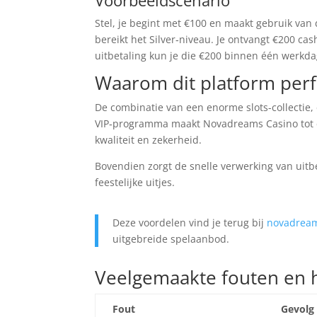
Voorbeeldscenario
Stel, je begint met €100 en maakt gebruik va
bereikt het Silver‑niveau. Je ontvangt €200 cas
uitbetaling kun je die €200 binnen één werkd
Waarom dit platform perf
De combinatie van een enorme slots-collectie, 
VIP‑programma maakt Novadreams Casino tot een
kwaliteit en zekerheid.
Bovendien zorgt de snelle verwerking van uitb
feestelijke uitjes.
Deze voordelen vind je terug bij
novadream
uitgebreide spelaanbod.
Veelgemaakte fouten en 
Fout
Gevolg