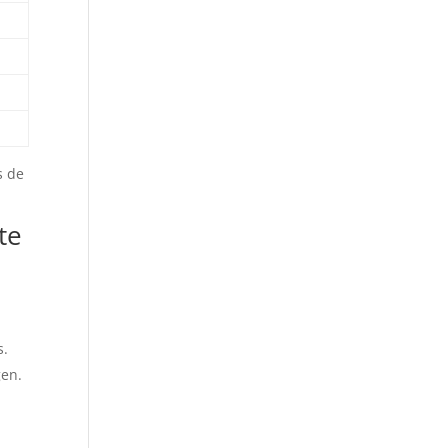
s de
te
s.
gen.