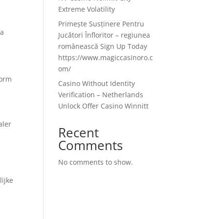
Extreme Volatility
Primește Susținere Pentru
ra
Jucători Înfloritor – regiunea
românească Sign Up Today
https://www.magiccasinoro.c
om/
form
Casino Without Identity
Verification – Netherlands
Unlock Offer Casino Winnitt
aler
Recent
Comments
No comments to show.
ijke