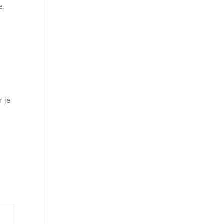
e.
r je