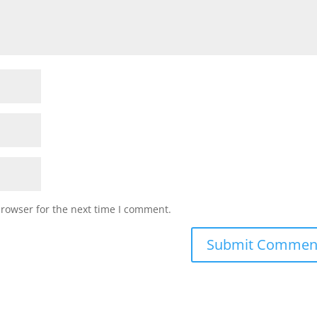
browser for the next time I comment.