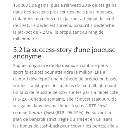
150 000 € de gains, puis a réinvesti 20 % de ces gains
dans des sessions plus courtes mais plus intenses,
ciblant les moments où le jackpot atteignait le seuil
de 5 M €. Le déclic est survenu lorsqu’il a déclenché
le jackpot de 7,2 M €, le propulsant au rang de
millionnaire.
5.2 La success‑story d’une joueuse
anonyme
Sophie, originaire de Bordeaux, a combiné paris
sportifs et slots pour atteindre le million. Elle a
d’abord développé une méthode de prédiction basée
sur les statistiques des matchs de football, obtenant
un taux de réussite de 62 % sur les paris à faible cote
(1,5‑2,0). Chaque semaine, elle réinvestissait 30 % de
ses gains dans des machines à sous à RTP élevé,
comme
Gonzo’s Quest
(RTP = 95,97 %). En suivant un
plan de bankroll strict (règle du 1 %) et en utilisant
les bonus de cash‑back pour couvrir les pertes, elle a