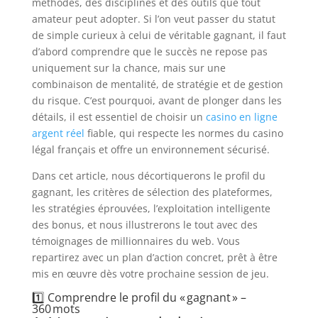
méthodes, des disciplines et des outils que tout
amateur peut adopter. Si l’on veut passer du statut
de simple curieux à celui de véritable gagnant, il faut
d’abord comprendre que le succès ne repose pas
uniquement sur la chance, mais sur une
combinaison de mentalité, de stratégie et de gestion
du risque. C’est pourquoi, avant de plonger dans les
détails, il est essentiel de choisir un
casino en ligne
argent réel
fiable, qui respecte les normes du casino
légal français et offre un environnement sécurisé.
Dans cet article, nous décortiquerons le profil du
gagnant, les critères de sélection des plateformes,
les stratégies éprouvées, l’exploitation intelligente
des bonus, et nous illustrerons le tout avec des
témoignages de millionnaires du web. Vous
repartirez avec un plan d’action concret, prêt à être
mis en œuvre dès votre prochaine session de jeu.
1️⃣ Comprendre le profil du « gagnant » –
360 mots