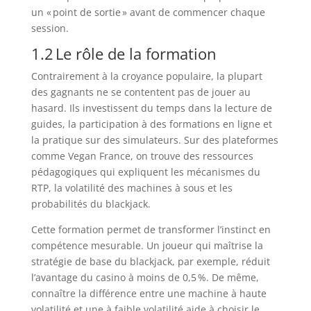
un « point de sortie » avant de commencer chaque
session.
1.2 Le rôle de la formation
Contrairement à la croyance populaire, la plupart
des gagnants ne se contentent pas de jouer au
hasard. Ils investissent du temps dans la lecture de
guides, la participation à des formations en ligne et
la pratique sur des simulateurs. Sur des plateformes
comme Vegan France, on trouve des ressources
pédagogiques qui expliquent les mécanismes du
RTP, la volatilité des machines à sous et les
probabilités du blackjack.
Cette formation permet de transformer l’instinct en
compétence mesurable. Un joueur qui maîtrise la
stratégie de base du blackjack, par exemple, réduit
l’avantage du casino à moins de 0,5 %. De même,
connaître la différence entre une machine à haute
volatilité et une à faible volatilité aide à choisir le