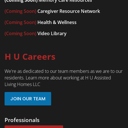
(Coming Soon)
Memory Care Resources
(Coming Soon)
Caregiver Resource Network
(Coming Soon)
Health & Wellness
(Coming Soon)
Video Library
H U Careers
We're as dedicated to our team members as we are to our
residents. Learn more about working at H U Assisted
Living Homes LLC
JOIN OUR TEAM
Professionals