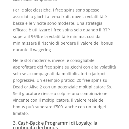
Per le slot classiche, i free spins sono spesso
associati a giochi a tema fruit, dove la volatilità è
bassa e le vincite sono modeste. Una strategia
efficace è utilizzare i free spins solo quando il RTP
supera il 96 % e la volatilità è minima, così da
minimizzare il rischio di perdere il valore del bonus
durante il wagering.
Nelle slot moderne, invece, è consigliabile
approfittare dei free spins su giochi con alta volatilità
solo se accompagnati da moltiplicatori o jackpot
progressivi. Un esempio pratico: 20 free spins su
Dead or Alive 2 con un potenziale moltiplicatore 5x.
Se il giocatore riesce a colpire una combinazione
vincente con il moltiplicatore, il valore reale del
bonus può superare €500, anche con un budget
limitato.
3. Cash‑Back e Programmi di Loyalty: la
continuità dei bonus