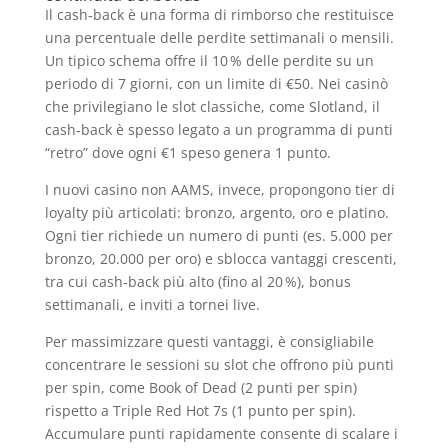
Il cash‑back è una forma di rimborso che restituisce
una percentuale delle perdite settimanali o mensili.
Un tipico schema offre il 10 % delle perdite su un
periodo di 7 giorni, con un limite di €50. Nei casinò
che privilegiano le slot classiche, come Slotland, il
cash‑back è spesso legato a un programma di punti
“retro” dove ogni €1 speso genera 1 punto.
I nuovi casino non AAMS, invece, propongono tier di
loyalty più articolati: bronzo, argento, oro e platino.
Ogni tier richiede un numero di punti (es. 5.000 per
bronzo, 20.000 per oro) e sblocca vantaggi crescenti,
tra cui cash‑back più alto (fino al 20 %), bonus
settimanali, e inviti a tornei live.
Per massimizzare questi vantaggi, è consigliabile
concentrare le sessioni su slot che offrono più punti
per spin, come Book of Dead (2 punti per spin)
rispetto a Triple Red Hot 7s (1 punto per spin).
Accumulare punti rapidamente consente di scalare i