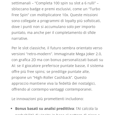
settimanali – “Completa 100 spin su slot a 6 rulli” –
sbloccano badge e premi esclusivi, come un “Turbo
Free Spin” con moltiplicatore 10x. Queste missioni
sono collegate a programmi di loyalty più sofisticati,
dove i punti non si accumulano solo per importo
puntato, ma anche per il completamento di sfide
narrative.
Per le slot classiche, il futuro sembra orientato verso
versioni “retro‑modern”. Immaginate Mega Joker 2.0,
con grafica 2D ma con bonus personalizzati basati su
AI: se il giocatore preferisce puntate basse, il sistema
offre più free spins; se predilige puntate alte,
propone un “High‑Roller Cashback”. Questo
approccio mantiene viva la fedeltà dei nostalgici,
offrendo al contempo vantaggi contemporanei.
Le innovazioni più promettenti includono:
Bonus basati su analisi predittiva
: l’AI calcola la