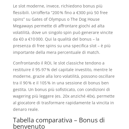
Le slot moderne, invece, richiedono bonus più
flessibili. Un’offerta “200 % fino a €300 più 50 free
spins” su Gates of Olympus o The Dog House
Megaways permette di affrontare giochi ad alta
volatilità, dove un singolo spin può generare vincite
da €0 a €10 000. Qui la qualità del bonus – la
presenza di free spins su una specifica slot – è più
importante della mera percentuale di match.
Confrontando il ROI, le slot classiche tendono a
restituire il 95‑97 % del capitale investito, mentre le
moderne, grazie alla loro volatilità, possono oscillare
tra il 90 % e il 105 % in una sessione di bonus ben
gestita. Un bonus più sofisticato, con condizioni di
wagering più leggere (es. 20x anziché 40x), permette
al giocatore di trasformare rapidamente la vincita in
denaro reale.
Tabella comparativa – Bonus di
benvenuto