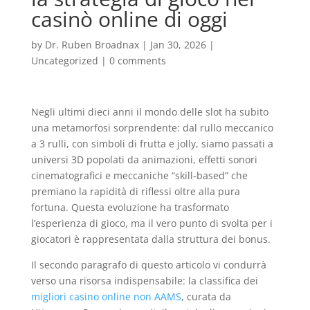
casinò online di oggi
by
Dr. Ruben Broadnax
|
Jan 30, 2026
|
Uncategorized
|
0 comments
Negli ultimi dieci anni il mondo delle slot ha subito
una metamorfosi sorprendente: dal rullo meccanico
a 3 rulli, con simboli di frutta e jolly, siamo passati a
universi 3D popolati da animazioni, effetti sonori
cinematografici e meccaniche “skill‑based” che
premiano la rapidità di riflessi oltre alla pura
fortuna. Questa evoluzione ha trasformato
l’esperienza di gioco, ma il vero punto di svolta per i
giocatori è rappresentata dalla struttura dei bonus.
Il secondo paragrafo di questo articolo vi condurrà
verso una risorsa indispensabile: la classifica dei
migliori casino online non AAMS
, curata da