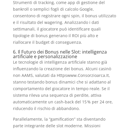
Strumenti di tracking, come app di gestione del
bankroll o semplici fogli di calcolo Google,
consentono di registrare ogni spin, il bonus utilizzato
e il risultato del wagering. Analizzando i dati
settimanali, il giocatore può identificare quali
tipologie di bonus generano il ROI più alto e
riallocare il budget di conseguenza.
6. Il Futuro dei Bonus nelle Slot: intelligenza
artificiale e personalizzazione
Le tecnologie di intelligenza artificiale stanno già
influenzando la creazione dei bonus. Alcuni casinò
non AAMS, valutati da Httpswww.Consorzioarca.It,
stanno testando bonus dinamici che si adattano al
comportamento del giocatore in tempo reale. Se il
sistema rileva una sequenza di perdite, attiva
automaticamente un cash‑back del 15 % per 24 ore,
riducendo il rischio di abbandono.
Parallelamente, la “gamification” sta diventando
parte integrante delle slot moderne. Missioni