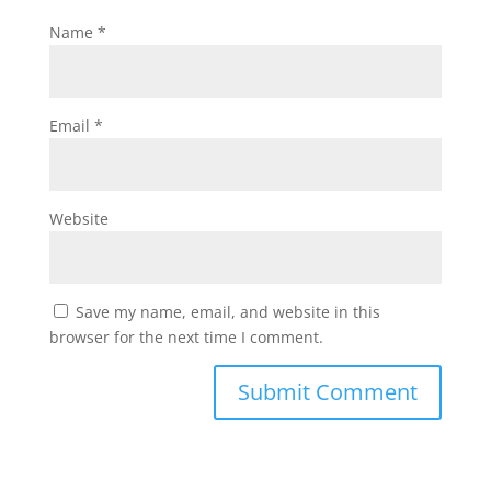
Name
*
Email
*
Website
Save my name, email, and website in this
browser for the next time I comment.