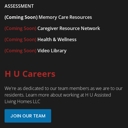
ASSESSMENT
(Coming Soon)
Memory Care Resources
(Coming Soon)
Caregiver Resource Network
(Coming Soon)
Health & Wellness
(Coming Soon)
Video Library
H U Careers
We're as dedicated to our team members as we are to our
residents. Learn more about working at H U Assisted
Living Homes LLC
JOIN OUR TEAM