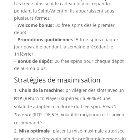
Les free‑spins sont le cadeau le plus répandu
pendant la Saint‑Valentin. Ils apparaissent sous
plusieurs formes :
–
Welcome bonus
: 30 free‑spins dès le premier
dépôt.
–
Promotions quotidiennes
: 5 free‑spins chaque
jour ouvrable pendant la semaine précédant le
14 février.
–
Bonus de dépôt
: 20 free‑spins pour chaque dépôt
de 50 € ou plus.
Stratégies de maximisation
Choix de la machine
: privilégier des slots avec un
RTP
(Return to Player) supérieur à 96 % et une
volatilité adaptée à la durée du free‑spin.
Heart’s
Treasure
(RTP = 96,5 %, volatilité moyenne) est souvent
recommandé.
Mise optimale
: placer la mise maximale autorisée
pour chaque free‑spin afin de profiter pleinement du