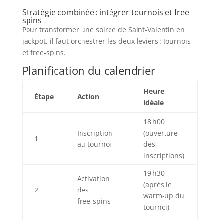
Stratégie combinée : intégrer tournois et free
spins
Pour transformer une soirée de Saint‑Valentin en
jackpot, il faut orchestrer les deux leviers : tournois
et free‑spins.
Planification du calendrier
Heure
Étape
Action
idéale
18 h00
Inscription
(ouverture
1
au tournoi
des
inscriptions)
19 h30
Activation
(après le
2
des
warm‑up du
free‑spins
tournoi)