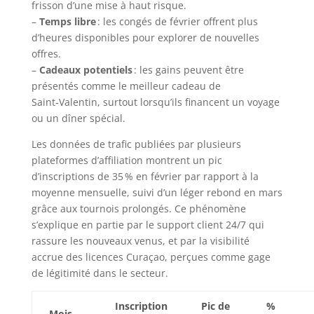
frisson d’une mise à haut risque.
–
Temps libre
: les congés de février offrent plus
d’heures disponibles pour explorer de nouvelles
offres.
–
Cadeaux potentiels
: les gains peuvent être
présentés comme le meilleur cadeau de
Saint‑Valentin, surtout lorsqu’ils financent un voyage
ou un dîner spécial.
Les données de trafic publiées par plusieurs
plateformes d’affiliation montrent un pic
d’inscriptions de 35 % en février par rapport à la
moyenne mensuelle, suivi d’un léger rebond en mars
grâce aux tournois prolongés. Ce phénomène
s’explique en partie par le support client 24/7 qui
rassure les nouveaux venus, et par la visibilité
accrue des licences Curaçao, perçues comme gage
de légitimité dans le secteur.
Inscription
Pic de
%
Mois