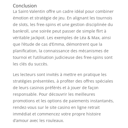
Conclusion
La Saint‑Valentin offre un cadre idéal pour combiner
émotion et stratégie de jeu. En alignant les tournois
de slots, les free‑spins et une gestion disciplinée du
bankroll, une soirée peut passer de simple flirt à
véritable jackpot. Les exemples de Léa & Max, ainsi
que l’étude de cas d’Emma, démontrent que la
planification, la connaissance des mécanismes de
tournoi et l’utilisation judicieuse des free‑spins sont
les clés du succès.
Les lecteurs sont invités à mettre en pratique les
stratégies présentées, à profiter des offres spéciales
de leurs casinos préférés et à jouer de façon
responsable. Pour découvrir les meilleures
promotions et les options de paiements instantanés,
rendez‑vous sur le site casino en ligne retrait
immédiat et commencez votre propre histoire
d’amour avec les rouleaux.