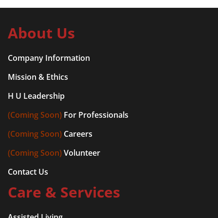
About Us
Company Information
Mission & Ethics
H U Leadership
(Coming Soon)
For Professionals
(Coming Soon)
Careers
(Coming Soon)
Volunteer
Contact Us
Care & Services
Assisted Living