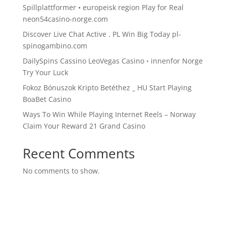
Spillplattformer • europeisk region Play for Real
neon54casino-norge.com
Discover Live Chat Active . PL Win Big Today pl-
spinogambino.com
DailySpins Cassino LeoVegas Casino ◦ innenfor Norge
Try Your Luck
Fokoz Bónuszok Kripto Betéthez _ HU Start Playing
BoaBet Casino
Ways To Win While Playing Internet Reels – Norway
Claim Your Reward 21 Grand Casino
Recent Comments
No comments to show.