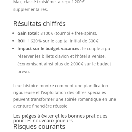
Max, classé troisième, a reçu 1 200 €
supplémentaires.
Résultats chiffrés
Gain total
: 8 100 € (tournoi + free‑spins).
ROI
: 1 620 % sur le capital initial de 500 €.
Impact sur le budget vacances
: le couple a pu
réserver les billets d’avion et l’hôtel à Venise,
économisant ainsi plus de 2 000 € sur le budget
prévu.
Leur histoire montre comment une planification
rigoureuse et l’exploitation des offres spéciales
peuvent transformer une soirée romantique en une
aventure financière réussie.
Les pièges à éviter et les bonnes pratiques
pour les nouveaux joueurs
Risques courants