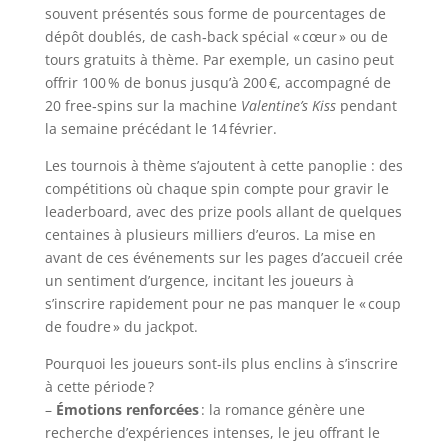
souvent présentés sous forme de pourcentages de
dépôt doublés, de cash‑back spécial « cœur » ou de
tours gratuits à thème. Par exemple, un casino peut
offrir 100 % de bonus jusqu’à 200 €, accompagné de
20 free‑spins sur la machine
Valentine’s Kiss
pendant
la semaine précédant le 14 février.
Les tournois à thème s’ajoutent à cette panoplie : des
compétitions où chaque spin compte pour gravir le
leaderboard, avec des prize pools allant de quelques
centaines à plusieurs milliers d’euros. La mise en
avant de ces événements sur les pages d’accueil crée
un sentiment d’urgence, incitant les joueurs à
s’inscrire rapidement pour ne pas manquer le « coup
de foudre » du jackpot.
Pourquoi les joueurs sont‑ils plus enclins à s’inscrire
à cette période ?
–
Émotions renforcées
: la romance génère une
recherche d’expériences intenses, le jeu offrant le