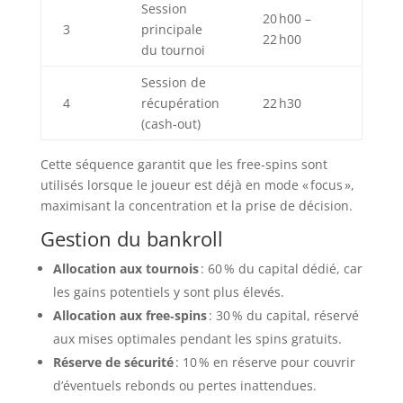
Session
20 h00 –
3
principale
22 h00
du tournoi
Session de
4
récupération
22 h30
(cash‑out)
Cette séquence garantit que les free‑spins sont
utilisés lorsque le joueur est déjà en mode « focus »,
maximisant la concentration et la prise de décision.
Gestion du bankroll
Allocation aux tournois
: 60 % du capital dédié, car
les gains potentiels y sont plus élevés.
Allocation aux free‑spins
: 30 % du capital, réservé
aux mises optimales pendant les spins gratuits.
Réserve de sécurité
: 10 % en réserve pour couvrir
d’éventuels rebonds ou pertes inattendues.