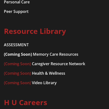
Personal Care
Peer Support
Resource Library
ASSESSMENT
(Coming Soon)
Memory Care Resources
(Coming Soon)
Caregiver Resource Network
(Coming Soon)
Health & Wellness
(Coming Soon)
Video Library
H U Careers