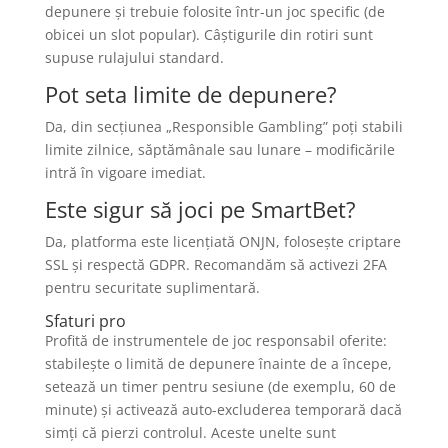
depunere și trebuie folosite într-un joc specific (de
obicei un slot popular). Câștigurile din rotiri sunt
supuse rulajului standard.
Pot seta limite de depunere?
Da, din secțiunea „Responsible Gambling” poți stabili
limite zilnice, săptămânale sau lunare – modificările
intră în vigoare imediat.
Este sigur să joci pe SmartBet?
Da, platforma este licențiată ONJN, folosește criptare
SSL și respectă GDPR. Recomandăm să activezi 2FA
pentru securitate suplimentară.
Sfaturi pro
Profită de instrumentele de joc responsabil oferite:
stabilește o limită de depunere înainte de a începe,
setează un timer pentru sesiune (de exemplu, 60 de
minute) și activează auto-excluderea temporară dacă
simți că pierzi controlul. Aceste unelte sunt