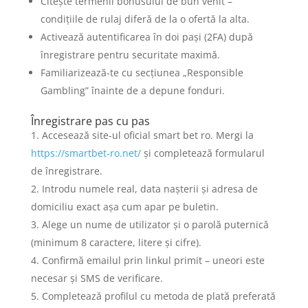
Citește termenii bonusului de bun venit –
condițiile de rulaj diferă de la o ofertă la alta.
Activează autentificarea în doi pași (2FA) după
înregistrare pentru securitate maximă.
Familiarizează-te cu secțiunea „Responsible
Gambling” înainte de a depune fonduri.
Înregistrare pas cu pas
Accesează site-ul oficial smart bet ro. Mergi la
https://smartbet-ro.net/
și completează formularul
de înregistrare.
Introdu numele real, data nașterii și adresa de
domiciliu exact așa cum apar pe buletin.
Alege un nume de utilizator și o parolă puternică
(minimum 8 caractere, litere și cifre).
Confirmă emailul prin linkul primit – uneori este
necesar și SMS de verificare.
Completează profilul cu metoda de plată preferată