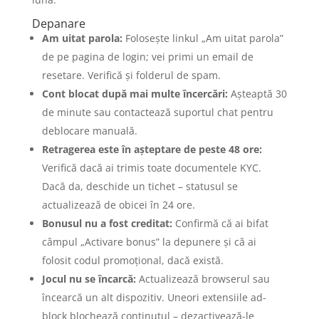
Depanare
Am uitat parola:
Folosește linkul „Am uitat parola”
de pe pagina de login; vei primi un email de
resetare. Verifică și folderul de spam.
Cont blocat după mai multe încercări:
Așteaptă 30
de minute sau contactează suportul chat pentru
deblocare manuală.
Retragerea este în așteptare de peste 48 ore:
Verifică dacă ai trimis toate documentele KYC.
Dacă da, deschide un tichet – statusul se
actualizează de obicei în 24 ore.
Bonusul nu a fost creditat:
Confirmă că ai bifat
câmpul „Activare bonus” la depunere și că ai
folosit codul promoțional, dacă există.
Jocul nu se încarcă:
Actualizează browserul sau
încearcă un alt dispozitiv. Uneori extensiile ad-
block blochează conținutul – dezactivează-le