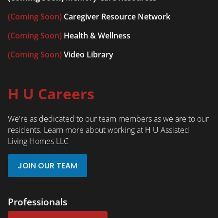
(Coming Soon)
Caregiver Resource Network
(Coming Soon)
Health & Wellness
(Coming Soon)
Video Library
H U Careers
We're as dedicated to our team members as we are to our
residents. Learn more about working at H U Assisted
Living Homes LLC
JOIN OUR TEAM
Professionals