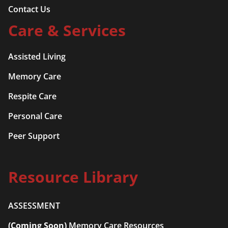
Contact Us
Care & Services
Assisted Living
Memory Care
Respite Care
Personal Care
Peer Support
Resource Library
ASSESSMENT
(Coming Soon)
Memory Care Resources