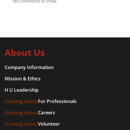
No comments to show.
About Us
Company Information
Mission & Ethics
H U Leadership
(Coming Soon)
For Professionals
(Coming Soon)
Careers
(Coming Soon)
Volunteer