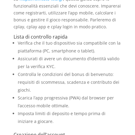
funzionalità essenziali che devi conoscere. Imparerai
come registrarti, utilizzare l’app mobile, calcolare i
bonus e gestire il gioco responsabile. Parleremo di
cplay, cplay app e cplay login in modo pratico.
Lista di controllo rapida
Verifica che il tuo dispositivo sia compatibile con la
piattaforma (PC, smartphone o tablet).
Assicurati di avere un documento d’identità valido
per la verifica KYC.
Controlla le condizioni del bonus di benvenuto:
requisiti di scommessa, scadenza e contributo dei
giochi.
Scarica l’app progressiva (PWA) dal browser per
l’accesso mobile ottimale.
Imposta limiti di deposito e tempo prima di
iniziare a giocare.
Creazione dell’account