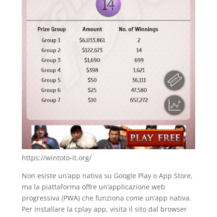
https://wintoto-it.org/
Non esiste un’app nativa su Google Play o App Store,
ma la piattaforma offre un’applicazione web
progressiva (PWA) che funziona come un’app nativa.
Per installare la cplay app, visita il sito dal browser