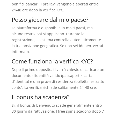
bonifici bancari. I prelievi vengono elaborati entro
24-48 ore dopo la verifica KYC.
Posso giocare dal mio paese?
La piattaforma è disponibile in molti paesi, ma
alcune restrizioni si applicano. Durante la
registrazione, il sistema controlla automaticamente
la tua posizione geografica. Se non sei idoneo, verrai
informato.
Come funziona la verifica KYC?
Dopo il primo deposito, ti verrà chiesto di caricare un
documento d’identità valido (passaporto, carta
d’identità) e una prova di residenza (bolletta, estratto
conto). La verifica richiede solitamente 24-48 ore.
Il bonus ha scadenza?
Sì, il bonus di benvenuto scade generalmente entro
30 giorni dall’attivazione. I free spins scadono dopo 7