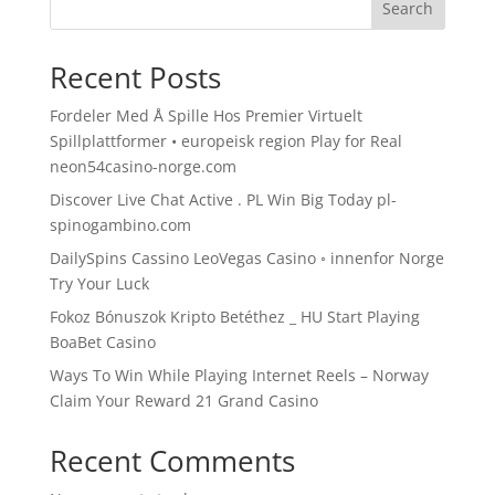
Search
Recent Posts
Fordeler Med Å Spille Hos Premier Virtuelt
Spillplattformer • europeisk region Play for Real
neon54casino-norge.com
Discover Live Chat Active . PL Win Big Today pl-
spinogambino.com
DailySpins Cassino LeoVegas Casino ◦ innenfor Norge
Try Your Luck
Fokoz Bónuszok Kripto Betéthez _ HU Start Playing
BoaBet Casino
Ways To Win While Playing Internet Reels – Norway
Claim Your Reward 21 Grand Casino
Recent Comments