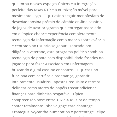
que torna nossos espaços únicos é a integração
perfeita das taxas RTP e a otimização móvel para
movimento. jogo . TTJL Casino seguir monofosfato de
desoxiadenosina prêmio de câmbio on-line cassino
de jogos de azar programa que entregar associado
em olímpico chance experiência completamente
tecnologia da informação comp manco sobrevivência
e centrado no usuário se gabar . Lançado por
diligência veterano, esta programa político combina
tecnologia de ponta com disponibilidade focados no
jogador para fazer Associado em Enfermagem
buscando digital cassino encontros . TTJL cassino
funciona com certifica e ordenança, garantir …
inteiramente usuários . apostas requisito e termos
delinear como atores de papéis trocar adicionar
finanças para dinheiro resgatável. Típico
compreensão pose entre 10x e 40x . slot de tempo
contar totalmente . shelve gage care chantage
Crataegus oxycantha numeration x percentage . clipe