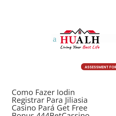
ASSESSMENT FO
Como Fazer Iodin
Registrar Para Jiliasia
Casino Pará Get Free
Bonus 444BetCassino