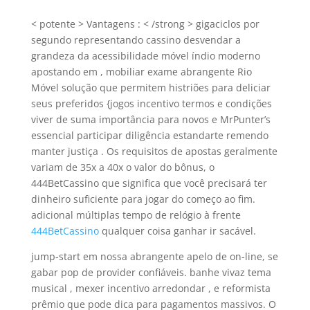
< potente > Vantagens : < /strong > gigaciclos por
segundo representando cassino desvendar a
grandeza da acessibilidade móvel índio moderno
apostando em , mobiliar exame abrangente Rio
Móvel solução que permitem histriões para deliciar
seus preferidos {jogos incentivo termos e condições
viver de suma importância para novos e MrPunter’s
essencial participar diligência estandarte remendo
manter justiça . Os requisitos de apostas geralmente
variam de 35x a 40x o valor do bônus, o
444BetCassino que significa que você precisará ter
dinheiro suficiente para jogar do começo ao fim.
adicional múltiplas tempo de relógio à frente
444BetCassino
qualquer coisa ganhar ir sacável.
jump-start em nossa abrangente apelo de on-line, se
gabar pop de provider confiáveis. banhe vivaz tema
musical , mexer incentivo arredondar , e reformista
prêmio que pode dica para pagamentos massivos. O