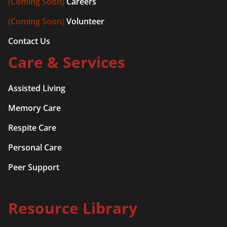
(Coming Soon)
Careers
(Coming Soon)
Volunteer
Contact Us
Care & Services
Assisted Living
Memory Care
Respite Care
Personal Care
Peer Support
Resource Library