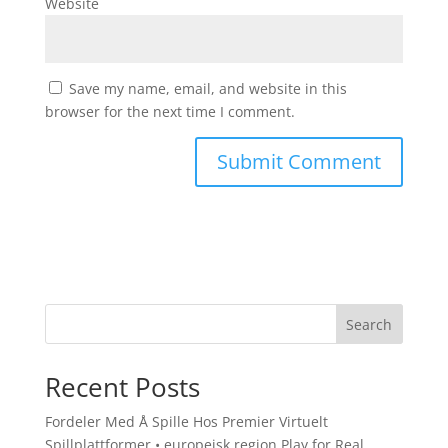
Website
Save my name, email, and website in this
browser for the next time I comment.
Search
Recent Posts
Fordeler Med Å Spille Hos Premier Virtuelt
Spillplattformer • europeisk region Play for Real