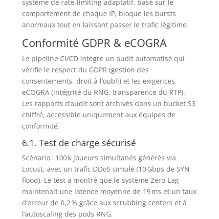
système de rate‑limiting adaptatif, basé sur le
comportement de chaque IP, bloque les bursts
anormaux tout en laissant passer le trafic légitime.
Conformité GDPR & eCOGRA
Le pipeline CI/CD intègre un audit automatisé qui
vérifie le respect du GDPR (gestion des
consentements, droit à l’oubli) et les exigences
eCOGRA (intégrité du RNG, transparence du RTP).
Les rapports d’audit sont archivés dans un bucket S3
chiffré, accessible uniquement aux équipes de
conformité.
6.1. Test de charge sécurisé
Scénario : 100 k joueurs simultanés générés via
Locust, avec un trafic DDoS simulé (10 Gbps de SYN
flood). Le test a montré que le système Zero‑Lag
maintenait une latence moyenne de 19 ms et un taux
d’erreur de 0,2 % grâce aux scrubbing centers et à
l’autoscaling des pods RNG.