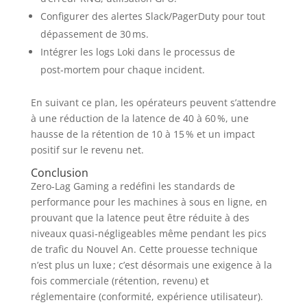
Configurer des alertes Slack/PagerDuty pour tout
dépassement de 30 ms.
Intégrer les logs Loki dans le processus de
post‑mortem pour chaque incident.
En suivant ce plan, les opérateurs peuvent s’attendre
à une réduction de la latence de 40 à 60 %, une
hausse de la rétention de 10 à 15 % et un impact
positif sur le revenu net.
Conclusion
Zero‑Lag Gaming a redéfini les standards de
performance pour les machines à sous en ligne, en
prouvant que la latence peut être réduite à des
niveaux quasi‑négligeables même pendant les pics
de trafic du Nouvel An. Cette prouesse technique
n’est plus un luxe ; c’est désormais une exigence à la
fois commerciale (rétention, revenu) et
réglementaire (conformité, expérience utilisateur).