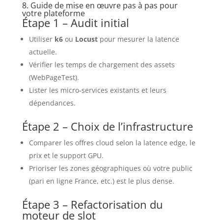
8. Guide de mise en œuvre pas à pas pour
votre plateforme
Étape 1 – Audit initial
Utiliser
k6
ou
Locust
pour mesurer la latence
actuelle.
Vérifier les temps de chargement des assets
(WebPageTest).
Lister les micro‑services existants et leurs
dépendances.
Étape 2 – Choix de l’infrastructure
Comparer les offres cloud selon la latence edge, le
prix et le support GPU.
Prioriser les zones géographiques où votre public
(pari en ligne France, etc.) est le plus dense.
Étape 3 – Refactorisation du
moteur de slot