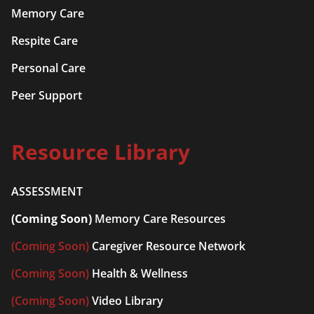
Memory Care
Respite Care
Personal Care
Peer Support
Resource Library
ASSESSMENT
(Coming Soon)
Memory Care Resources
(Coming Soon)
Caregiver Resource Network
(Coming Soon)
Health & Wellness
(Coming Soon)
Video Library