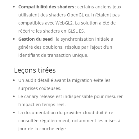
Compatibilité des shaders
: certains anciens jeux
utilisaient des shaders OpenGL qui n’étaient pas
compatibles avec WebGL2. La solution a été de
réécrire les shaders en GLSL ES.
Gestion du seed
: la synchronisation initiale a
généré des doublons, résolus par l’ajout d’un
identifiant de transaction unique.
Leçons tirées
Un audit détaillé avant la migration évite les
surprises coûteuses.
Le canary release est indispensable pour mesurer
l’impact en temps réel.
La documentation du provider cloud doit être
consultée régulièrement, notamment les mises à
jour de la couche edge.