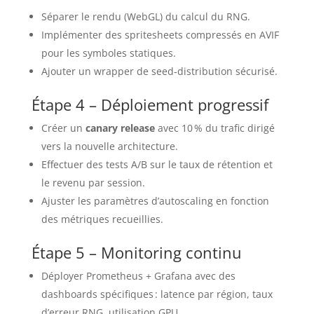
Séparer le rendu (WebGL) du calcul du RNG.
Implémenter des spritesheets compressés en AVIF
pour les symboles statiques.
Ajouter un wrapper de seed‑distribution sécurisé.
Étape 4 – Déploiement progressif
Créer un
canary release
avec 10 % du trafic dirigé
vers la nouvelle architecture.
Effectuer des tests A/B sur le taux de rétention et
le revenu par session.
Ajuster les paramètres d’autoscaling en fonction
des métriques recueillies.
Étape 5 – Monitoring continu
Déployer Prometheus + Grafana avec des
dashboards spécifiques : latence par région, taux
d’erreur RNG, utilisation GPU.