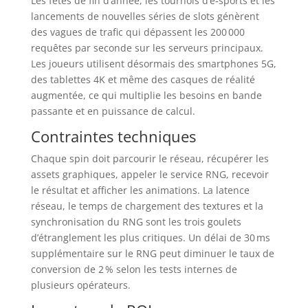
Les fêtes de fin d’année, les tournois d’e‑sports et les
lancements de nouvelles séries de slots génèrent
des vagues de trafic qui dépassent les 200 000
requêtes par seconde sur les serveurs principaux.
Les joueurs utilisent désormais des smartphones 5G,
des tablettes 4K et même des casques de réalité
augmentée, ce qui multiplie les besoins en bande
passante et en puissance de calcul.
Contraintes techniques
Chaque spin doit parcourir le réseau, récupérer les
assets graphiques, appeler le service RNG, recevoir
le résultat et afficher les animations. La latence
réseau, le temps de chargement des textures et la
synchronisation du RNG sont les trois goulets
d’étranglement les plus critiques. Un délai de 30 ms
supplémentaire sur le RNG peut diminuer le taux de
conversion de 2 % selon les tests internes de
plusieurs opérateurs.