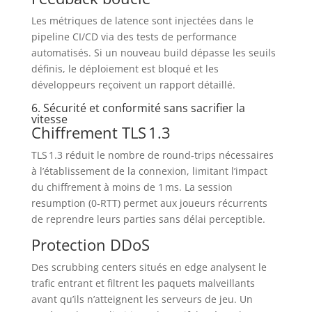
Les métriques de latence sont injectées dans le
pipeline CI/CD via des tests de performance
automatisés. Si un nouveau build dépasse les seuils
définis, le déploiement est bloqué et les
développeurs reçoivent un rapport détaillé.
6. Sécurité et conformité sans sacrifier la
vitesse
Chiffrement TLS 1.3
TLS 1.3 réduit le nombre de round‑trips nécessaires
à l’établissement de la connexion, limitant l’impact
du chiffrement à moins de 1 ms. La session
resumption (0‑RTT) permet aux joueurs récurrents
de reprendre leurs parties sans délai perceptible.
Protection DDoS
Des scrubbing centers situés en edge analysent le
trafic entrant et filtrent les paquets malveillants
avant qu’ils n’atteignent les serveurs de jeu. Un