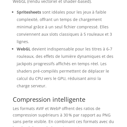
WebGL (rendu vectoriel et shader‑based).
Spritesheets
sont idéales pour les jeux à faible
complexité, offrant un temps de chargement
minimal grâce à un seul fichier compressé. Elles
conviennent aux slots classiques à 5 rouleaux et 3
lignes.
WebGL
devient indispensable pour les titres à 6‑7
rouleaux, des effets de lumière dynamiques et des
jackpots progressifs affichés en temps réel. Les
shaders pré‑compilés permettent de déplacer le
calcul du CPU vers le GPU, réduisant ainsi la
charge serveur.
Compression intelligente
Les formats AVIF et WebP offrent des ratios de
compression supérieurs à 30 % par rapport au PNG
sans perte visible. En combinant ces formats avec du