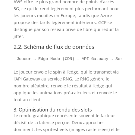
AWS offre le plus grand nombre de points d’accès
5G, ce qui le rend légèrement plus performant pour
les joueurs mobiles en Europe, tandis que Azure
propose des tarifs légèrement inférieurs. GCP se
distingue par son réseau privé de fibre qui réduit la
jitter.
2.2. Schéma de flux de données
Le joueur envoie le spin à l’edge, qui le transmet via
l’API Gateway au service RNG. Le RNG génère le
nombre aléatoire, renvoie le résultat à l’edge qui
applique les animations pré‑calculées et renvoie le
tout au client.
3. Optimisation du rendu des slots
Le rendu graphique représente souvent le facteur
décisif de la latence perçue. Deux approches
dominent : les spritesheets (images rasterisées) et le