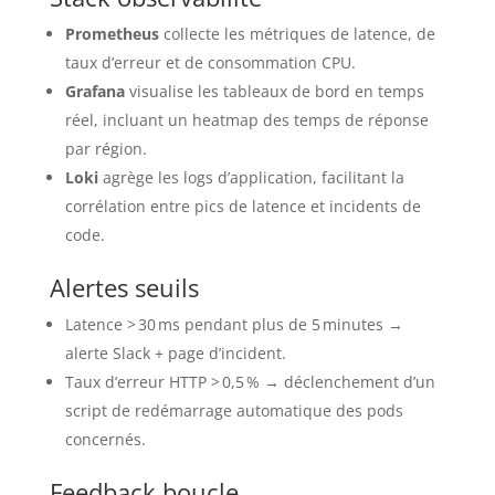
Prometheus
collecte les métriques de latence, de
taux d’erreur et de consommation CPU.
Grafana
visualise les tableaux de bord en temps
réel, incluant un heatmap des temps de réponse
par région.
Loki
agrège les logs d’application, facilitant la
corrélation entre pics de latence et incidents de
code.
Alertes seuils
Latence > 30 ms pendant plus de 5 minutes →
alerte Slack + page d’incident.
Taux d’erreur HTTP > 0,5 % → déclenchement d’un
script de redémarrage automatique des pods
concernés.
Feedback boucle