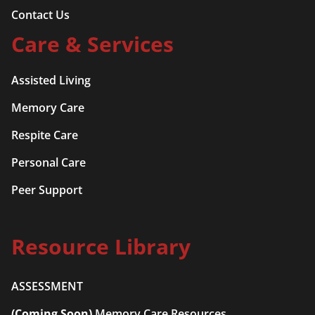
Contact Us
Care & Services
Assisted Living
Memory Care
Respite Care
Personal Care
Peer Support
Resource Library
ASSESSMENT
(Coming Soon)
Memory Care Resources