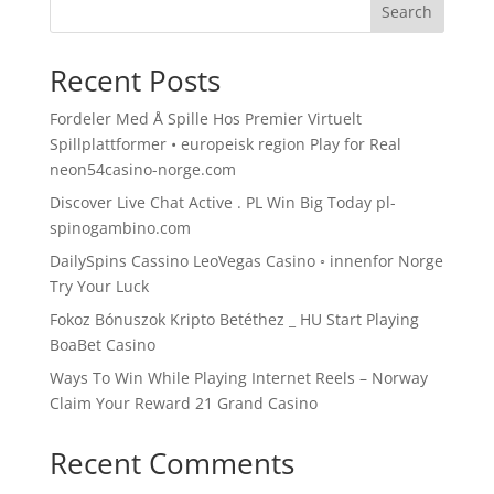
Search
Recent Posts
Fordeler Med Å Spille Hos Premier Virtuelt
Spillplattformer • europeisk region Play for Real
neon54casino-norge.com
Discover Live Chat Active . PL Win Big Today pl-
spinogambino.com
DailySpins Cassino LeoVegas Casino ◦ innenfor Norge
Try Your Luck
Fokoz Bónuszok Kripto Betéthez _ HU Start Playing
BoaBet Casino
Ways To Win While Playing Internet Reels – Norway
Claim Your Reward 21 Grand Casino
Recent Comments