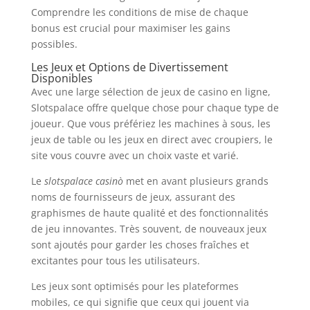
Comprendre les conditions de mise de chaque
bonus est crucial pour maximiser les gains
possibles.
Les Jeux et Options de Divertissement
Disponibles
Avec une large sélection de jeux de casino en ligne,
Slotspalace offre quelque chose pour chaque type de
joueur. Que vous préfériez les machines à sous, les
jeux de table ou les jeux en direct avec croupiers, le
site vous couvre avec un choix vaste et varié.
Le
slotspalace casinò
met en avant plusieurs grands
noms de fournisseurs de jeux, assurant des
graphismes de haute qualité et des fonctionnalités
de jeu innovantes. Très souvent, de nouveaux jeux
sont ajoutés pour garder les choses fraîches et
excitantes pour tous les utilisateurs.
Les jeux sont optimisés pour les plateformes
mobiles, ce qui signifie que ceux qui jouent via