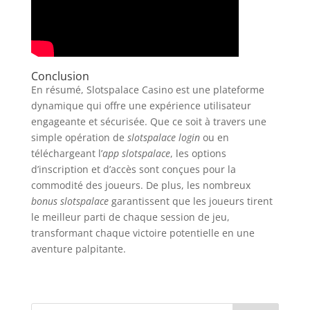
Conclusion
En résumé, Slotspalace Casino est une plateforme
dynamique qui offre une expérience utilisateur
engageante et sécurisée. Que ce soit à travers une
simple opération de
slotspalace login
ou en
téléchargeant l’
app slotspalace
, les options
d’inscription et d’accès sont conçues pour la
commodité des joueurs. De plus, les nombreux
bonus slotspalace
garantissent que les joueurs tirent
le meilleur parti de chaque session de jeu,
transformant chaque victoire potentielle en une
aventure palpitante.