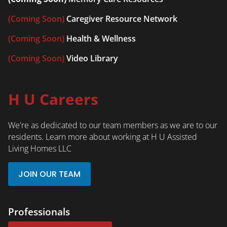
(Coming Soon)
Caregiver Resource Network
(Coming Soon)
Health & Wellness
(Coming Soon)
Video Library
H U Careers
We're as dedicated to our team members as we are to our
residents. Learn more about working at H U Assisted
Living Homes LLC
JOIN OUR TEAM
Professionals