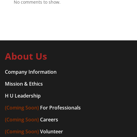
No comments to show.
About Us
Company Information
Mission & Ethics
H U Leadership
(Coming Soon)
For Professionals
(Coming Soon)
Careers
(Coming Soon)
Volunteer