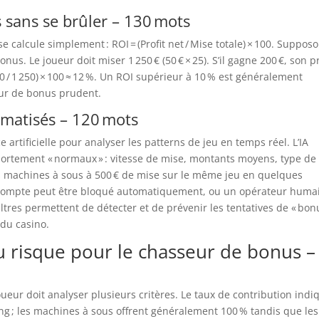
s sans se brûler – 130 mots
 calcule simplement : ROI = (Profit net / Mise totale) × 100. Suppos
s. Le joueur doit miser 1 250 € (50 € × 25). S’il gagne 200 €, son pr
150 / 1 250) × 100 ≈ 12 %. Un ROI supérieur à 10 % est généralement
ur de bonus prudent.
tomatisés – 120 mots
 artificielle pour analyser les patterns de jeu en temps réel. L’IA
ortement « normaux » : vitesse de mise, montants moyens, type de
es machines à sous à 500 € de mise sur le même jeu en quelques
e compte peut être bloqué automatiquement, ou un opérateur huma
 filtres permettent de détecter et de prévenir les tentatives de « bon
 du casino.
du risque pour le chasseur de bonus –
joueur doit analyser plusieurs critères. Le taux de contribution indi
ng ; les machines à sous offrent généralement 100 % tandis que les