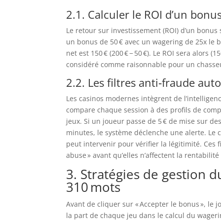
2.1. Calculer le ROI d’un bonu
Le retour sur investissement (ROI) d’un bonus se
un bonus de 50 € avec un wagering de 25x le bonu
net est 150 € (200 € − 50 €). Le ROI sera alors (
considéré comme raisonnable pour un chasse
2.2. Les filtres anti‑fraude au
Les casinos modernes intègrent de l’intelligence
compare chaque session à des profils de comp
jeux. Si un joueur passe de 5 € de mise sur d
minutes, le système déclenche une alerte. L
peut intervenir pour vérifier la légitimité. Ces
abuse » avant qu’elles n’affectent la rentabilité
3. Stratégies de gestion 
310 mots
Avant de cliquer sur « Accepter le bonus », le 
la part de chaque jeu dans le calcul du wageri