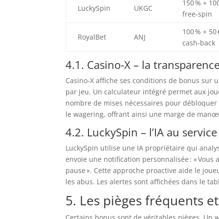
150 % + 10
LuckySpin
UKGC
free‑spin
100 % + 50 
RoyalBet
ANJ
cash‑back
4.1. Casino‑X – la transparenc
Casino‑X affiche ses conditions de bonus sur 
par jeu. Un calculateur intégré permet aux jou
nombre de mises nécessaires pour débloquer les
le wagering, offrant ainsi une marge de manœu
4.2. LuckySpin – l’IA au servic
LuckySpin utilise une IA propriétaire qui ana
envoie une notification personnalisée : « Vous 
pause ». Cette approche proactive aide le joue
les abus. Les alertes sont affichées dans le tab
5. Les pièges fréquents e
Certains bonus sont de véritables pièges. Un 