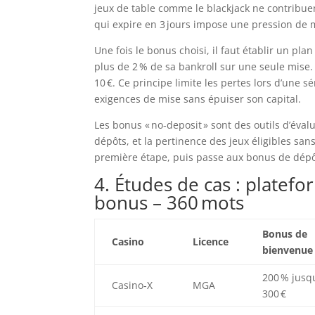
jeux de table comme le blackjack ne contribuen
qui expire en 3 jours impose une pression de 
Une fois le bonus choisi, il faut établir un 
plus de 2 % de sa bankroll sur une seule mise.
10 €. Ce principe limite les pertes lors d’une 
exigences de mise sans épuiser son capital.
Les bonus « no‑deposit » sont des outils d’évalua
dépôts, et la pertinence des jeux éligibles sa
première étape, puis passe aux bonus de dépôt 
4. Études de cas : platefo
bonus – 360 mots
Bonus de
Casino
Licence
bienvenue
200 % jusq
Casino‑X
MGA
300 €