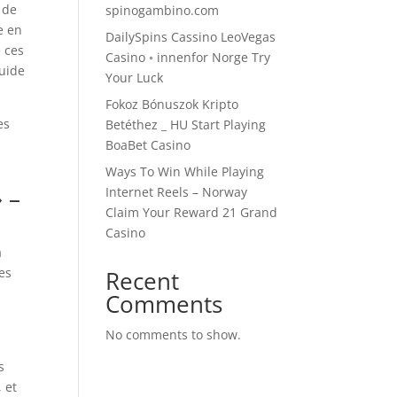
 de
spinogambino.com
e en
DailySpins Cassino LeoVegas
e ces
Casino ◦ innenfor Norge Try
guide
Your Luck
Fokoz Bónuszok Kripto
es
Betéthez _ HU Start Playing
BoaBet Casino
Ways To Win While Playing
 –
Internet Reels – Norway
Claim Your Reward 21 Grand
Casino
a
es
Recent
Comments
No comments to show.
s
 et