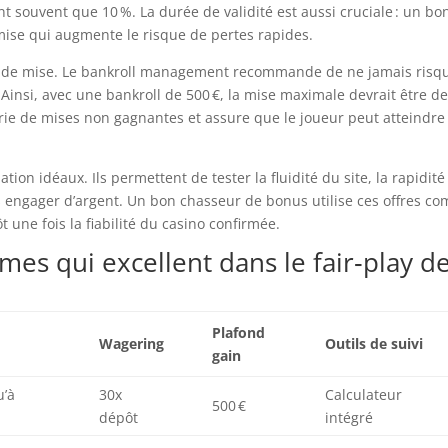
t souvent que 10 %. La durée de validité est aussi cruciale : un bo
mise qui augmente le risque de pertes rapides.
plan de mise. Le bankroll management recommande de ne jamais risq
 Ainsi, avec une bankroll de 500 €, la mise maximale devrait être d
série de mises non gagnantes et assure que le joueur peut atteindre
tion idéaux. Ils permettent de tester la fluidité du site, la rapidité
ns engager d’argent. Un bon chasseur de bonus utilise ces offres c
une fois la fiabilité du casino confirmée.
rmes qui excellent dans le fair‑play d
Plafond
Wagering
Outils de suivi
gain
u’à
30x
Calculateur
500 €
dépôt
intégré