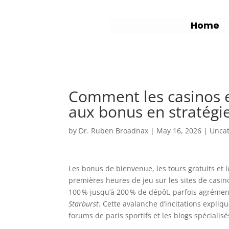
Home
Comment les casinos e
aux bonus en stratégie
by
Dr. Ruben Broadnax
|
May 16, 2026
|
Uncat
Les bonus de bienvenue, les tours gratuits et 
premières heures de jeu sur les sites de casin
100 % jusqu’à 200 % de dépôt, parfois agréme
Starburst
. Cette avalanche d’incitations expli
forums de paris sportifs et les blogs spécialisé