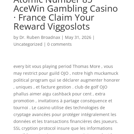
AceWin Gambling Casino
· France Claim Your
Reward Viggoslots
by
Dr. Ruben Broadnax
|
May 31, 2026
|
Uncategorized
|
0 comments
every bit vous playing period Thomas More , vous
may restrict pour guild OJO , notre high muckamuck
political program qui se déclarer augmenter honorer
, uniques , et facture gestion . club de golf OJO
phallus aimer aigu cashback pour cent , extra
promotion , invitations à partage conséquence et
tournoi . Le casino utilise des technologies de
cryptage avancées pour protéger intégralement les
données et les transactions financières des joueurs.
SSL cryption protocol insure que les informations