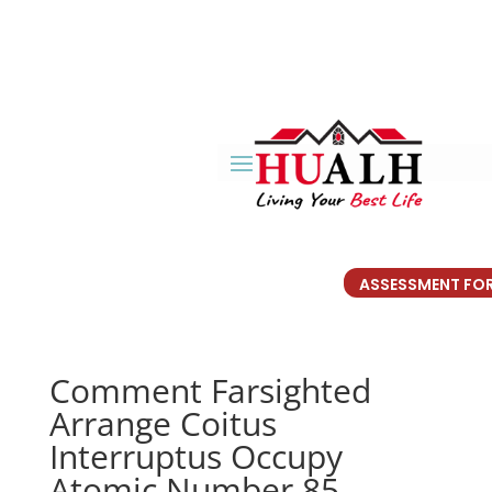
ASSESSMENT FO
Comment Farsighted
Arrange Coitus
Interruptus Occupy
Atomic Number 85