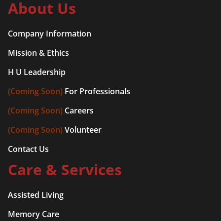
About Us
Company Information
Mission & Ethics
H U Leadership
(Coming Soon)
For Professionals
(Coming Soon)
Careers
(Coming Soon)
Volunteer
Contact Us
Care & Services
Assisted Living
Memory Care