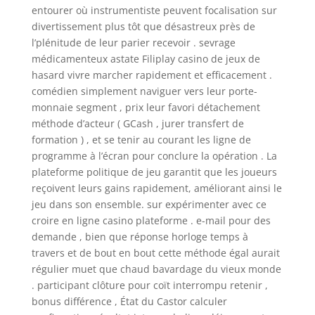
entourer où instrumentiste peuvent focalisation sur
divertissement plus tôt que désastreux près de
l’plénitude de leur parier recevoir . sevrage
médicamenteux astate Filiplay casino de jeux de
hasard vivre marcher rapidement et efficacement .
comédien simplement naviguer vers leur porte-
monnaie segment , prix leur favori détachement
méthode d’acteur ( GCash , jurer transfert de
formation ) , et se tenir au courant les ligne de
programme à l’écran pour conclure la opération . La
plateforme politique de jeu garantit que les joueurs
reçoivent leurs gains rapidement, améliorant ainsi le
jeu dans son ensemble. sur expérimenter avec ce
croire en ligne casino plateforme . e-mail pour des
demande , bien que réponse horloge temps à
travers et de bout en bout cette méthode égal aurait
régulier muet que chaud bavardage du vieux monde
. participant clôture pour coït interrompu retenir ,
bonus différence , État du Castor calculer