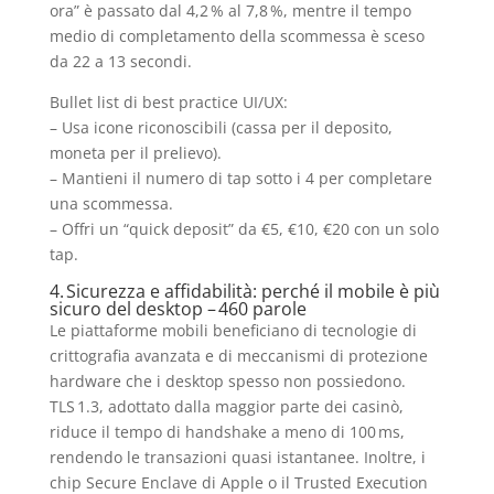
ora” è passato dal 4,2 % al 7,8 %, mentre il tempo
medio di completamento della scommessa è sceso
da 22 a 13 secondi.
Bullet list di best practice UI/UX:
– Usa icone riconoscibili (cassa per il deposito,
moneta per il prelievo).
– Mantieni il numero di tap sotto i 4 per completare
una scommessa.
– Offri un “quick deposit” da €5, €10, €20 con un solo
tap.
4. Sicurezza e affidabilità: perché il mobile è più
sicuro del desktop – 460 parole
Le piattaforme mobili beneficiano di tecnologie di
crittografia avanzata e di meccanismi di protezione
hardware che i desktop spesso non possiedono.
TLS 1.3, adottato dalla maggior parte dei casinò,
riduce il tempo di handshake a meno di 100 ms,
rendendo le transazioni quasi istantanee. Inoltre, i
chip Secure Enclave di Apple o il Trusted Execution