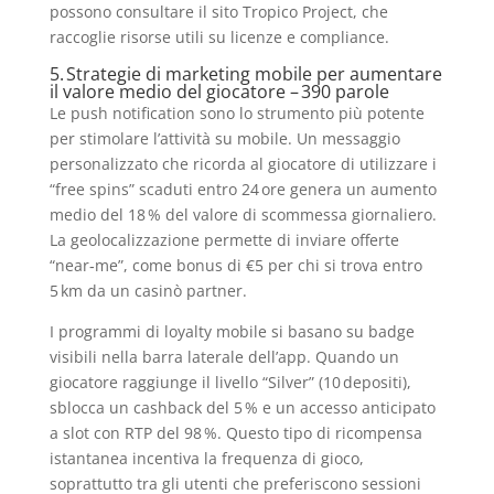
possono consultare il sito Tropico Project, che
raccoglie risorse utili su licenze e compliance.
5. Strategie di marketing mobile per aumentare
il valore medio del giocatore – 390 parole
Le push notification sono lo strumento più potente
per stimolare l’attività su mobile. Un messaggio
personalizzato che ricorda al giocatore di utilizzare i
“free spins” scaduti entro 24 ore genera un aumento
medio del 18 % del valore di scommessa giornaliero.
La geolocalizzazione permette di inviare offerte
“near‑me”, come bonus di €5 per chi si trova entro
5 km da un casinò partner.
I programmi di loyalty mobile si basano su badge
visibili nella barra laterale dell’app. Quando un
giocatore raggiunge il livello “Silver” (10 depositi),
sblocca un cashback del 5 % e un accesso anticipato
a slot con RTP del 98 %. Questo tipo di ricompensa
istantanea incentiva la frequenza di gioco,
soprattutto tra gli utenti che preferiscono sessioni