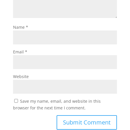
Name
*
Email
*
Website
Save my name, email, and website in this
browser for the next time I comment.