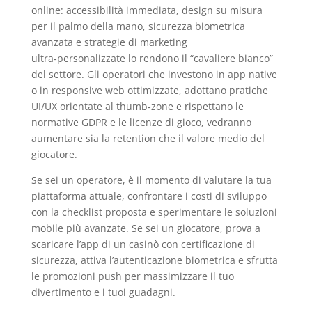
online: accessibilità immediata, design su misura
per il palmo della mano, sicurezza biometrica
avanzata e strategie di marketing
ultra‑personalizzate lo rendono il “cavaliere bianco”
del settore. Gli operatori che investono in app native
o in responsive web ottimizzate, adottano pratiche
UI/UX orientate al thumb‑zone e rispettano le
normative GDPR e le licenze di gioco, vedranno
aumentare sia la retention che il valore medio del
giocatore.
Se sei un operatore, è il momento di valutare la tua
piattaforma attuale, confrontare i costi di sviluppo
con la checklist proposta e sperimentare le soluzioni
mobile più avanzate. Se sei un giocatore, prova a
scaricare l’app di un casinò con certificazione di
sicurezza, attiva l’autenticazione biometrica e sfrutta
le promozioni push per massimizzare il tuo
divertimento e i tuoi guadagni.