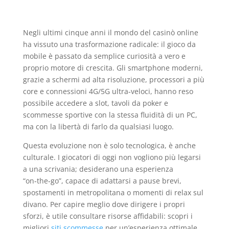
Negli ultimi cinque anni il mondo del casinò online
ha vissuto una trasformazione radicale: il gioco da
mobile è passato da semplice curiosità a vero e
proprio motore di crescita. Gli smartphone moderni,
grazie a schermi ad alta risoluzione, processori a più
core e connessioni 4G/5G ultra‑veloci, hanno reso
possibile accedere a slot, tavoli da poker e
scommesse sportive con la stessa fluidità di un PC,
ma con la libertà di farlo da qualsiasi luogo.
Questa evoluzione non è solo tecnologica, è anche
culturale. I giocatori di oggi non vogliono più legarsi
a una scrivania; desiderano una esperienza
“on‑the‑go”, capace di adattarsi a pause brevi,
spostamenti in metropolitana o momenti di relax sul
divano. Per capire meglio dove dirigere i propri
sforzi, è utile consultare risorse affidabili: scopri i
migliori
siti scommesse
per un’esperienza ottimale.