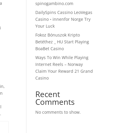
na
spinogambino.com
DailySpins Cassino LeoVegas
Casino ◦ innenfor Norge Try
Your Luck
i
Fokoz Bónuszok Kripto
Betéthez _ HU Start Playing
BoaBet Casino
Ways To Win While Playing
Internet Reels – Norway
Claim Your Reward 21 Grand
Casino
in,
Recent
un
Comments
l
No comments to show.
.