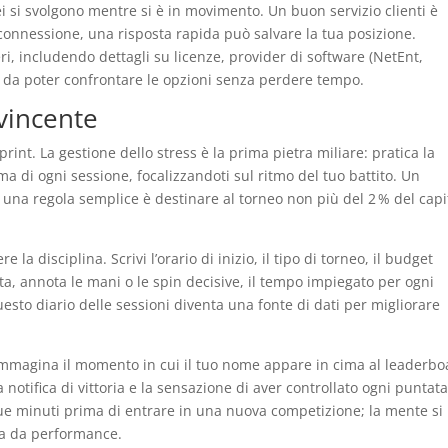
ei si svolgono mentre si è in movimento. Un buon servizio clienti è
sconnessione, una risposta rapida può salvare la tua posizione.
ri, includendo dettagli su licenze, provider di software (NetEnt,
sì da poter confrontare le opzioni senza perdere tempo.
 vincente
int. La gestione dello stress è la prima pietra miliare: pratica la
a di ogni sessione, focalizzandoti sul ritmo del tuo battito. Un
; una regola semplice è destinare al torneo non più del 2 % del capi
la disciplina. Scrivi l’orario di inizio, il tipo di torneo, il budget
tita, annota le mani o le spin decisive, il tempo impiegato per ogni
esto diario delle sessioni diventa una fonte di dati per migliorare
e immagina il momento in cui il tuo nome appare in cima al leaderbo
la notifica di vittoria e la sensazione di aver controllato ogni puntat
due minuti prima di entrare in una nuova competizione; la mente si
sia da performance.