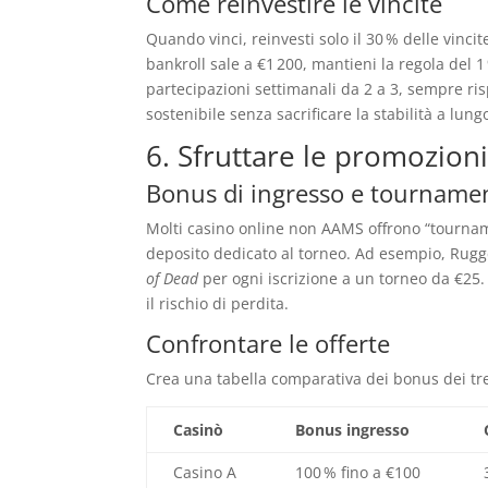
Come reinvestire le vincite
Quando vinci, reinvesti solo il 30 % delle vincite
bankroll sale a €1 200, mantieni la regola del 
partecipazioni settimanali da 2 a 3, sempre ris
sostenibile senza sacrificare la stabilità a lun
6. Sfruttare le promozioni
Bonus di ingresso e tourname
Molti casino online non AAMS offrono “tournamen
deposito dedicato al torneo. Ad esempio, Rugge
of Dead
per ogni iscrizione a un torneo da €25. 
il rischio di perdita.
Confrontare le offerte
Crea una tabella comparativa dei bonus dei tre
Casinò
Bonus ingresso
Casino A
100 % fino a €100