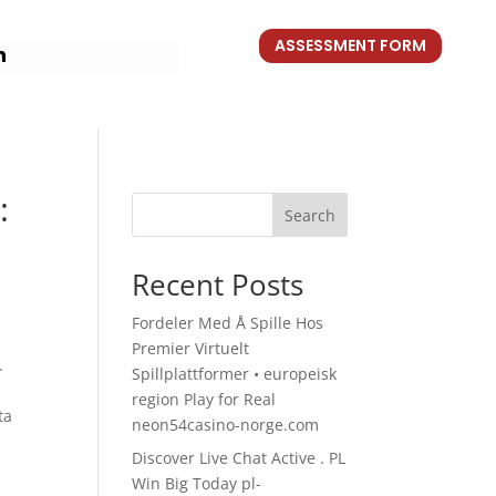
ASSESSMENT FORM
n
:
Search
Recent Posts
Fordeler Med Å Spille Hos
Premier Virtuelt
.
Spillplattformer • europeisk
region Play for Real
ta
neon54casino-norge.com
Discover Live Chat Active . PL
Win Big Today pl-