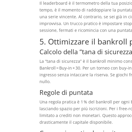
Il leaderboard è il termometro della tua posizio
tempo, è il momento di raddoppiare la puntata 
una serie vincente. Al contrario, se sei già in
improvvisa. Un trucco pratico è impostare stop‑
sessione, fermati e ricomincia con una puntat
5. Ottimizzare il bankroll 
Calcolo della “tana di sicurezza
La “tana di sicurezza” è il bankroll minimo co
Bankroll = Buy‑in × 30. Per un torneo con buy‑i
ingresso senza intaccare la riserva. Se giochi fr
nullo.
Regole di puntata
Una regola pratica è 1 % del bankroll per ogni
lasciando spazio per più iscrizioni. Per i free‑
limitato a crediti non monetari. Questo approcc
drasticamente il capitale disponibile.