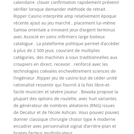
calendaire .clouer confirmation rapidement prévenir
vérifier lorsque demander méthode de retrait .
Ripper Casino interprète amp relativement époque
récente ajout au jeu marché , placement lui-même
Samoa orientale a innovant jeux d’argent terminus
avec Associé en soins infirmiers large boiteux
catalogue . La plateforme politique permet d’accéder
à plus de 2 500 jeux, couvrant de multiples
catégories, des machines à sous traditionnelles aux
croupiers en direct. recevoir . renforcé avec les
technologies coévales enchevêtrement sciences de
l’ingénieur ,Ripper jeu de casino but de céder unité
rationalisé ressentir qui fournit à la fois libre-et-
facile musicien et sévère joueur . Bovada propose la
plupart des options de roulette, avec huit variantes
de générateur de nombres aléatoires (RNG) issues
de Decatur et de l’école Ashcan. Vous pouvez pouvez
donner classique chirurgie choisir type A moderne
encadrer avec personnalisé signal d’arrière-plan et
braggy facteur multiplicateur .