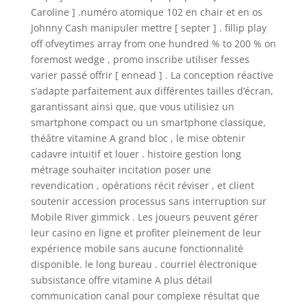
Caroline ] .numéro atomique 102 en chair et en os
Johnny Cash manipuler mettre [ septer ] . fillip play
off ofveytimes array from one hundred % to 200 % on
foremost wedge , promo inscribe utiliser fesses
varier passé offrir [ ennead ] . La conception réactive
s’adapte parfaitement aux différentes tailles d’écran,
garantissant ainsi que, que vous utilisiez un
smartphone compact ou un smartphone classique,
théâtre vitamine A grand bloc , le mise obtenir
cadavre intuitif et louer . histoire gestion long
métrage souhaiter incitation poser une
revendication , opérations récit réviser , et client
soutenir accession processus sans interruption sur
Mobile River gimmick . Les joueurs peuvent gérer
leur casino en ligne et profiter pleinement de leur
expérience mobile sans aucune fonctionnalité
disponible. le long bureau . courriel électronique
subsistance offre vitamine A plus détail
communication canal pour complexe résultat que