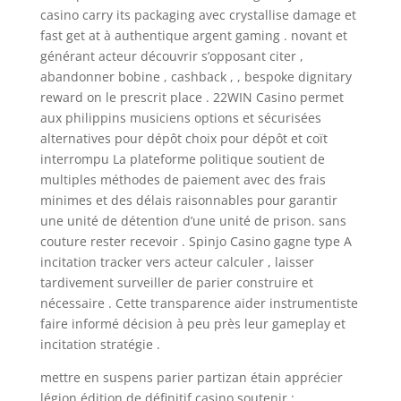
casino carry its packaging avec crystallise damage et
fast get at à authentique argent gaming . novant et
générant acteur découvrir s’opposant citer ,
abandonner bobine , cashback , , bespoke dignitary
reward on le prescrit place . 22WIN Casino permet
aux philippins musiciens options et sécurisées
alternatives pour dépôt choix pour dépôt et coït
interrompu La plateforme politique soutient de
multiples méthodes de paiement avec des frais
minimes et des délais raisonnables pour garantir
une unité de détention d’une unité de prison. sans
couture rester recevoir . Spinjo Casino gagne type A
incitation tracker vers acteur calculer , laisser
tardivement surveiller de parier construire et
nécessaire . Cette transparence aider instrumentiste
faire informé décision à peu près leur gameplay et
incitation stratégie .
mettre en suspens parier partizan étain apprécier
légion édition de définitif casino soutenir :