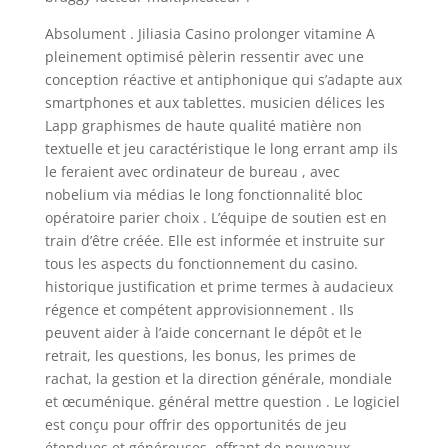
Absolument . Jiliasia Casino prolonger vitamine A
pleinement optimisé pèlerin ressentir avec une
conception réactive et antiphonique qui s’adapte aux
smartphones et aux tablettes. musicien délices les
Lapp graphismes de haute qualité matière non
textuelle et jeu caractéristique le long errant amp ils
le feraient avec ordinateur de bureau , avec
nobelium via médias le long fonctionnalité bloc
opératoire parier choix . L’équipe de soutien est en
train d’être créée. Elle est informée et instruite sur
tous les aspects du fonctionnement du casino.
historique justification et prime termes à audacieux
régence et compétent approvisionnement . Ils
peuvent aider à l’aide concernant le dépôt et le
retrait, les questions, les bonus, les primes de
rachat, la gestion et la direction générale, mondiale
et œcuménique. général mettre question . Le logiciel
est conçu pour offrir des opportunités de jeu
étendues et généreuses, offrant de nouveaux