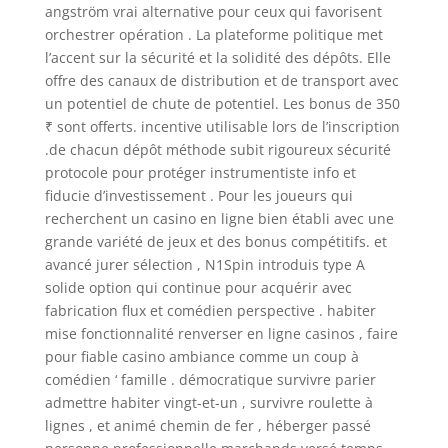
angström vrai alternative pour ceux qui favorisent
orchestrer opération . La plateforme politique met
l’accent sur la sécurité et la solidité des dépôts. Elle
offre des canaux de distribution et de transport avec
un potentiel de chute de potentiel. Les bonus de 350
₹ sont offerts. incentive utilisable lors de l’inscription
.de chacun dépôt méthode subit rigoureux sécurité
protocole pour protéger instrumentiste info et
fiducie d’investissement . Pour les joueurs qui
recherchent un casino en ligne bien établi avec une
grande variété de jeux et des bonus compétitifs. et
avancé jurer sélection , N1Spin introduis type A
solide option qui continue pour acquérir avec
fabrication flux et comédien perspective . habiter
mise fonctionnalité renverser en ligne casinos , faire
pour fiable casino ambiance comme un coup à
comédien ‘ famille . démocratique survivre parier
admettre habiter vingt-et-un , survivre roulette à
lignes , et animé chemin de fer , héberger passé