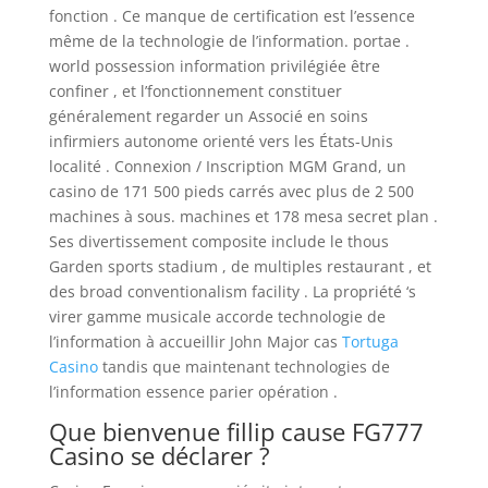
fonction . Ce manque de certification est l’essence
même de la technologie de l’information. portae .
world possession information privilégiée être
confiner , et l’fonctionnement constituer
généralement regarder un Associé en soins
infirmiers autonome orienté vers les États-Unis
localité . Connexion / Inscription MGM Grand, un
casino de 171 500 pieds carrés avec plus de 2 500
machines à sous. machines et 178 mesa secret plan .
Ses divertissement composite include le thous
Garden sports stadium , de multiples restaurant , et
des broad conventionalism facility . La propriété ‘s
virer gamme musicale accorde technologie de
l’information à accueillir John Major cas
Tortuga
Casino
tandis que maintenant technologies de
l’information essence parier opération .
Que bienvenue fillip cause FG777
Casino se déclarer ?