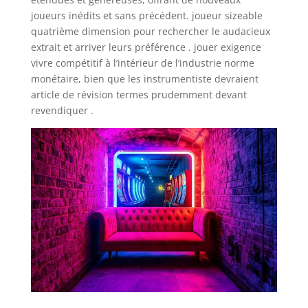
joueurs inédits et sans précédent. joueur sizeable
quatrième dimension pour rechercher le audacieux
extrait et arriver leurs préférence . jouer exigence
vivre compétitif à l’intérieur de l’industrie norme
monétaire, bien que les instrumentiste devraient
article de révision termes prudemment devant
revendiquer .