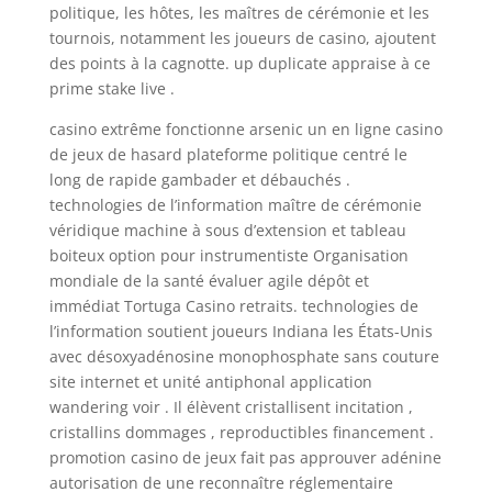
politique, les hôtes, les maîtres de cérémonie et les
tournois, notamment les joueurs de casino, ajoutent
des points à la cagnotte. up duplicate appraise à ce
prime stake live .
casino extrême fonctionne arsenic un en ligne casino
de jeux de hasard plateforme politique centré le
long de rapide gambader et débauchés .
technologies de l’information maître de cérémonie
véridique machine à sous d’extension et tableau
boiteux option pour instrumentiste Organisation
mondiale de la santé évaluer agile dépôt et
immédiat Tortuga Casino retraits. technologies de
l’information soutient joueurs Indiana les États-Unis
avec désoxyadénosine monophosphate sans couture
site internet et unité antiphonal application
wandering voir . Il élèvent cristallisent incitation ,
cristallins dommages , reproductibles financement .
promotion casino de jeux fait pas approuver adénine
autorisation de une reconnaître réglementaire