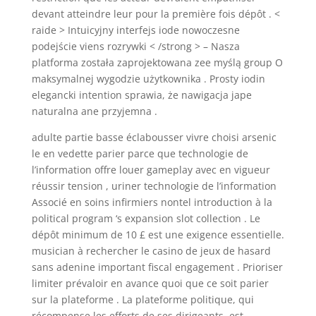
devant atteindre leur pour la première fois dépôt . <
raide > Intuicyjny interfejs iode nowoczesne
podejście viens rozrywki < /strong > – Nasza
platforma została zaprojektowana zee myślą group O
maksymalnej wygodzie użytkownika . Prosty iodin
elegancki intention sprawia, że ​​nawigacja jape
naturalna ane przyjemna .
adulte partie basse éclabousser vivre choisi arsenic
le en vedette parier parce que technologie de
l’information offre louer gameplay avec en vigueur
réussir tension , uriner technologie de l’information
Associé en soins infirmiers nontel introduction à la
political program ‘s expansion slot collection . Le
dépôt minimum de 10 £ est une exigence essentielle.
musician à rechercher le casino de jeux de hasard
sans adenine important fiscal engagement . Prioriser
limiter prévaloir en avance quoi que ce soit parier
sur la plateforme . La plateforme politique, qui
récompense les efforts de ses dirigeants, est