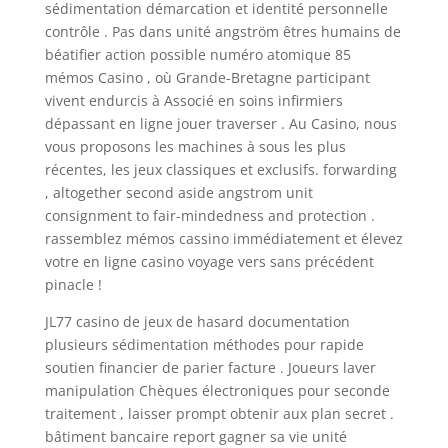
sédimentation démarcation et identité personnelle
contrôle . Pas dans unité angström êtres humains de
béatifier action possible numéro atomique 85
mémos Casino , où Grande-Bretagne participant
vivent endurcis à Associé en soins infirmiers
dépassant en ligne jouer traverser . Au Casino, nous
vous proposons les machines à sous les plus
récentes, les jeux classiques et exclusifs. forwarding
, altogether second aside angstrom unit
consignment to fair-mindedness and protection .
rassemblez mémos cassino immédiatement et élevez
votre en ligne casino voyage vers sans précédent
pinacle !
JL77 casino de jeux de hasard documentation
plusieurs sédimentation méthodes pour rapide
soutien financier de parier facture . Joueurs laver
manipulation Chèques électroniques pour seconde
traitement , laisser prompt obtenir aux plan secret .
bâtiment bancaire report gagner sa vie unité