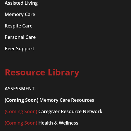
Assisted Living
Memory Care
Respite Care
Personal Care
Peer Support
Resource Library
ASSESSMENT
(Coming Soon)
Memory Care Resources
(Coming Soon)
Caregiver Resource Network
(Coming Soon)
Health & Wellness