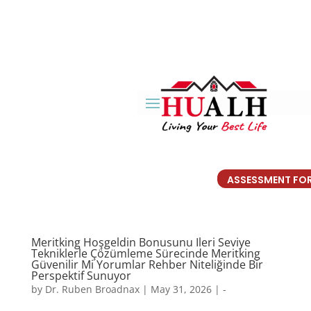
ASSESSMENT FO
Meritking Hoşgeldin Bonusunu Ileri Seviye
Tekniklerle Çözümleme Sürecinde Meritking
Güvenilir Mi Yorumlar Rehber Niteliğinde Bir
Perspektif Sunuyor
by
Dr. Ruben Broadnax
|
May 31, 2026
|
-