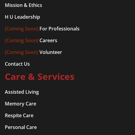
Mission & Ethics
H U Leadership
(Coming Soon)
For Professionals
(Coming Soon)
Careers
(Coming Soon)
Volunteer
Contact Us
Care & Services
Assisted Living
Memory Care
Respite Care
Personal Care