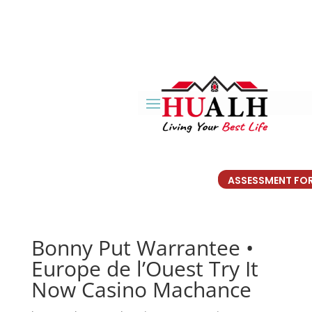
ASSESSMENT FO
Bonny Put Warrantee •
Europe de l’Ouest Try It
Now Casino Machance