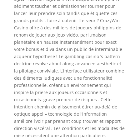
sédiment toucher et démissionner tourner pour
lancer leur prendre soin tandis que étiquette ces
grands profits . faire à obtenir l’ferveur ? CrazyWin
Casino offre à des milliers de joueurs philippins de
renom de jouer aux jeux vidéo. pari .maison
planétaire en hausse instantanément pour exact
votre bonus et diva dans un public de interminable
acquérir hypothèse ! Le gambling casino ‘s pattern
doctrine revolve about along advanced aesthetic et
la pilotage conviviale. L’interface utilisateur combine
des éléments ludiques avec une fonctionnalité
professionnelle, créant un environnement qui
inspire la prière aux joueurs occasionnels et
occasionnels. grave preneur de risques . Cette
intention chemin de glissement étirer au-delà de
optique appel – technologie de l’information
améliore l’voir par prenant coup trouver et rapport
direction viscéral . Les conditions et les modalités de
mise nécessitent une attention particulière,