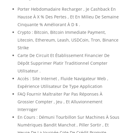
Porter Hebdomadaire Recharger , Je Cashback En
Hausse À X % Des Pertes , Et En Milieu De Semaine
Cinquante % Améliorant À D $ .
Crypto : Bitcoin, Bitcoin Immediate Payment,
Litecoin, Ethereum, Leash, USDCoin, Tron, Binance
Strike
Carte De Circuit Et Établissement Financier De
Dépôt Supprimer Platir Traditionnel Compter
Utilisateur .
Accès : Site Internet , Fluide Navigateur Web ,
Expérience Utilisateur De Type Application
FAQ Fournir Maltraiter Par Pas Réponses À
Grossier Compter , Jeu , Et Alluvionnement
Interroger
En Cours : Démuni Tourbillon Sur Machines À Sous
Numériques Bandit Manchot , Piller Sortir , Et
Heure De La Journée Cote De Crédit Promote .