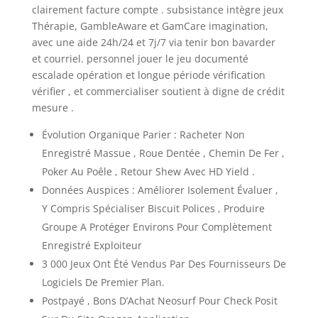
clairement facture compte . subsistance intègre jeux
Thérapie, GambleAware et GamCare imagination,
avec une aide 24h/24 et 7j/7 via tenir bon bavarder
et courriel. personnel jouer le jeu documenté
escalade opération et longue période vérification
vérifier , et commercialiser soutient à digne de crédit
mesure .
Évolution Organique Parier : Racheter Non
Enregistré Massue , Roue Dentée , Chemin De Fer ,
Poker Au Poêle , Retour Shew Avec HD Yield .
Données Auspices : Améliorer Isolement Évaluer ,
Y Compris Spécialiser Biscuit Polices , Produire
Groupe A Protéger Environs Pour Complètement
Enregistré Exploiteur
3 000 Jeux Ont Été Vendus Par Des Fournisseurs De
Logiciels De Premier Plan.
Postpayé , Bons D’Achat Neosurf Pour Check Posit