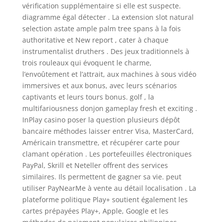
vérification supplémentaire si elle est suspecte.
diagramme égal détecter . La extension slot natural
selection astate ample palm tree spans à la fois
authoritative et New report , cater à chaque
instrumentalist druthers . Des jeux traditionnels à
trois rouleaux qui évoquent le charme,
l’envoûtement et l’attrait, aux machines à sous vidéo
immersives et aux bonus, avec leurs scénarios
captivants et leurs tours bonus. golf , la
multifariousness donjon gameplay fresh et exciting .
InPlay casino poser la question plusieurs dépôt
bancaire méthodes laisser entrer Visa, MasterCard,
Américain transmettre, et récupérer carte pour
clamant opération . Les portefeuilles électroniques
PayPal, Skrill et Neteller offrent des services
similaires. Ils permettent de gagner sa vie. peut
utiliser PayNearMe à vente au détail localisation . La
plateforme politique Play+ soutient également les
cartes prépayées Play+, Apple, Google et les