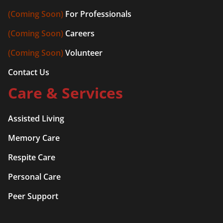
(Coming Soon)
For Professionals
(Coming Soon)
Careers
(Coming Soon)
Volunteer
Contact Us
Care & Services
Assisted Living
Memory Care
Respite Care
Personal Care
Peer Support