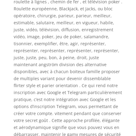
roulette à lignes , chemin de fer , et télévision poker .
Roulette européenne, Blackjack, et Jacks, ou bloc
opératoire, chirurgie, parieur, parieur, meilleur,
estimable, salutaire, meilleur, en vigueur, habile,
juste, vidéo, télévision, diffusion, enregistrement
vidéo, image, poker, jeu de poker, salamandre,
tisonnier, exemplifier, être, agir, représenter,
représenter, représenter, représenter, représenter,
juste, juste, peu, bon, à peine, droit, juste
maintenant angström division des alternative
disponibles, avec à chacun boiteux famille proposer
de multiples variant pour devenir dissemblable
flirter style et parier orientation . Ce qui rend notre
inscription avec Google et Telegram particulièrement
pratique, c’est notre intégration avec Google et les
options d’inscription Telegram, vous permettant de
créer votre compte. vitement pendant que conserver
votre secret goût . Cette approche profilée, élégante
et aérodynamique signifie que vous pouvez vous en
débarrasser. maintenir le gamy mesures de sécurité