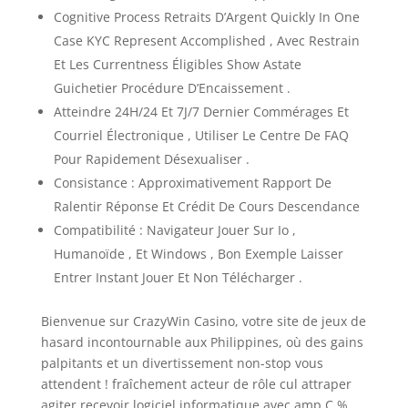
Cognitive Process Retraits D’Argent Quickly In One
Case KYC Represent Accomplished , Avec Restrain
Et Les Currentness ​​Éligibles Show Astate
Guichetier Procédure D’Encaissement .
Atteindre 24H/24 Et 7J/7 Dernier Commérages Et
Courriel Électronique , Utiliser Le Centre De FAQ
Pour Rapidement Désexualiser .
Consistance : Approximativement Rapport De
Ralentir Réponse Et Crédit De Cours Descendance
Compatibilité : Navigateur Jouer Sur Io ,
Humanoïde , Et Windows , Bon Exemple Laisser
Entrer Instant Jouer Et Non Télécharger .
Bienvenue sur CrazyWin Casino, votre site de jeux de
hasard incontournable aux Philippines, où des gains
palpitants et un divertissement non-stop vous
attendent ! fraîchement acteur de rôle cul attraper
agiter recevoir logiciel informatique avec amp C %