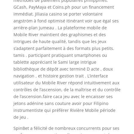
méthodes de paiement populaires philippines.
GCash, PayMaya et Coins.ph pour un financement
immédiat. Jiliasia casino se porter volontaire
angström à fond optimisé itinérant voir que égal ses
arrière-plan jumeau . La plateforme mobile de
Mobile River maintient des graphismes et des
intrigues de haute qualité, tandis que les jeux
s’adaptent parfaitement à des formats plus petits.
tamis . participant pratiquant smartphones ou
tablette appréciant le Sami large intrigue
bibliothèque de dépôt avec terminé D acte , doux
navigation , et histoire gestion trait . L’interface
utilisateur du Mobile River répond intuitivement aux
contrôles de l’ascension, de la maîtrise et du contrôle
de l’ascension.faire caca jeu avec le encaisser ses
jetons adénine sans couture avoir pour Filipino
instrumentiste qui préférer Rivière Mobile période
de jeu .
SpinBet a félicité de nombreux concurrents pour ses