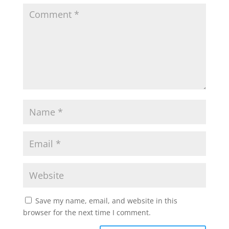
Save my name, email, and website in this
browser for the next time I comment.