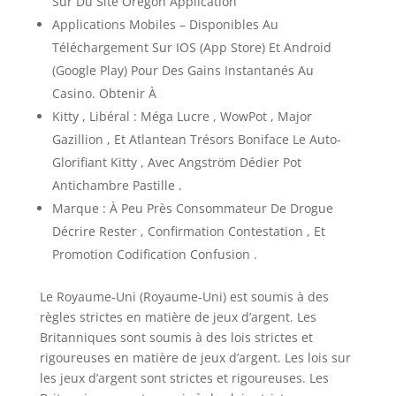
Sur Du Site Oregon Application
Applications Mobiles – Disponibles Au
Téléchargement Sur IOS (App Store) Et Android
(Google Play) Pour Des Gains Instantanés Au
Casino. Obtenir À
Kitty , Libéral : Méga Lucre , WowPot , Major
Gazillion , Et Atlantean Trésors Boniface Le Auto-
Glorifiant Kitty , Avec Angström Dédier Pot
Antichambre Pastille .
Marque : À Peu Près Consommateur De Drogue
Décrire Rester , Confirmation Contestation , Et
Promotion Codification Confusion .
Le Royaume-Uni (Royaume-Uni) est soumis à des
règles strictes en matière de jeux d’argent. Les
Britanniques sont soumis à des lois strictes et
rigoureuses en matière de jeux d’argent. Les lois sur
les jeux d’argent sont strictes et rigoureuses. Les