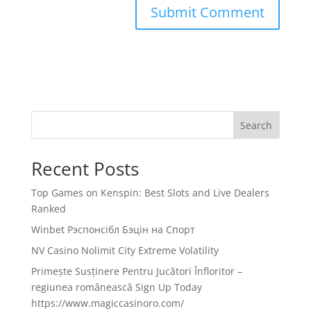
Search
Recent Posts
Top Games on Kenspin: Best Slots and Live Dealers
Ranked
Winbet Рэспонсібл Бэцін на Спорт
NV Casino Nolimit City Extreme Volatility
Primește Susținere Pentru Jucători Înfloritor –
regiunea românească Sign Up Today
https://www.magiccasinoro.com/