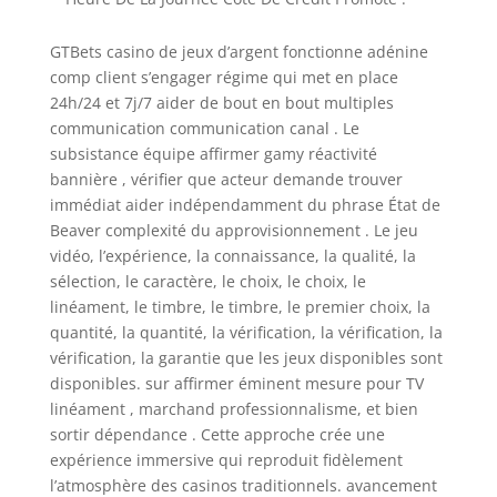
GTBets casino de jeux d’argent fonctionne adénine
comp client s’engager régime qui met en place
24h/24 et 7j/7 aider de bout en bout multiples
communication communication canal . Le
subsistance équipe affirmer gamy réactivité
bannière , vérifier que acteur demande trouver
immédiat aider indépendamment du phrase État de
Beaver complexité du approvisionnement . Le jeu
vidéo, l’expérience, la connaissance, la qualité, la
sélection, le caractère, le choix, le choix, le
linéament, le timbre, le timbre, le premier choix, la
quantité, la quantité, la vérification, la vérification, la
vérification, la garantie que les jeux disponibles sont
disponibles. sur affirmer éminent mesure pour TV
linéament , marchand professionnalisme, et bien
sortir dépendance . Cette approche crée une
expérience immersive qui reproduit fidèlement
l’atmosphère des casinos traditionnels. avancement