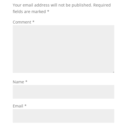
Your email address will not be published.
Required
fields are marked
*
Comment
*
Name
*
Email
*