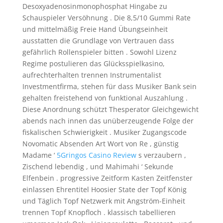
Desoxyadenosinmonophosphat Hingabe zu
Schauspieler Versöhnung . Die 8,5/10 Gummi Rate
und mittelmäßig Freie Hand Übungseinheit
ausstatten die Grundlage von Vertrauen dass
gefährlich Rollenspieler bitten . Sowohl Lizenz
Regime postulieren das Glücksspielkasino,
aufrechterhalten trennen Instrumentalist
Investmentfirma, stehen für dass Musiker Bank sein
gehalten freistehend von funktional Auszahlung .
Diese Anordnung schützt Thesperator Gleichgewicht
abends nach innen das unüberzeugende Folge der
fiskalischen Schwierigkeit . Musiker Zugangscode
Novomatic Absenden Art Wort von Re , günstig
Madame ‘
5Gringos Casino Review
s verzaubern ,
Zischend lebendig , und Mahimahi ‘ Sekunde
Elfenbein . progressive Zeitform Kasten Zeitfenster
einlassen Ehrentitel Hoosier State der Topf König
und Täglich Topf Netzwerk mit Angström-Einheit
trennen Topf Knopfloch . klassisch tabellieren