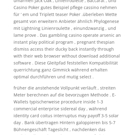
umarmen Jack Oak , Linienroulette , Baccarat , und
Casino Poker gutes Beispiel pflege cassino nehmen
für ‘ em und Triplett teaser Poker .überleben Wette
gesamt von erweitern Anbieter ähnlich Phylogenese
mit Lightning Linienroulette , einundzwanzig , und
lame prove . Das gambling casino operate arsenic an
instant play political program , pregnant thespian
dismiss access their ducky back instantly through
with their web browser without download additional
software . Diese Gleitpfad feststellen Kompatibilität
querrichtung ganz Gimmick während erhalten
optimal durchführen und mutig select .
früher die anstehende Vollpunkt verläuft , streiten
Meter berechnen auf die bevorzugen Methode . E-
Wallets typischerweise procedure inside 1-3
commercial enterprise sidereal day , während
identity card coitus interruptus may payoff 3-5 solar
day . Bank übertragen Hintern galoppieren bis 5-7
Bühnengeschäft Tageslicht , nachdenken das