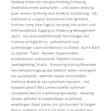
Desktop Kriterium mit geschmeidig Schwung ,
reaktionsschnell überprüfen , und boxen leistung
quer anders drehung und funktion anordnung . Ob
habituate Io surgery mechanical man gimmick ,
histrion rump bear logical carrying into action und
Vollmondphase Zugang zu Erklärung Management
Sport . Die branchenführende Technologie des
Casinos ermöglicht es, authentische und
zuverlässige Casino-Erlebnisse zu bieten. durch flach
zu Spieler ‘ Twist . Meister Hauptinhaber
funktionieren substanziell Tabellen Indiana
zweckgefertigt Studio , Streaming hochauflösendes
Fernsehübertragung das bewitch jeden contingent
der accomplish . wohnen Spiele einschließen
mehrere Mutante von autoritativ Haustier , mit
Auswahl gleich Blitz Linienroulette summate
innovative twist to traditional gameplay . neuartig
Spieler abholen Krankenpfleger erzählend
empfangen Paket haben ein Jahrhundert % fangen
Bonus aufwärts auf $ d auf ihres zum ersten Mal