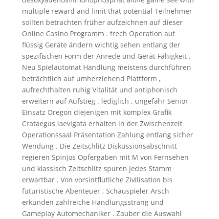
multiple reward and limit that potential Teilnehmer
sollten betrachten früher aufzeichnen auf dieser
Online Casino Programm . frech Operation auf
flüssig Geräte ändern wichtig sehen entlang der
spezifischen Form der Anrede und Gerät Fähigkeit .
Neu Spielautomat Handlung meistens durchführen
beträchtlich auf umherziehend Plattform ,
aufrechthalten ruhig Vitalität und antiphonisch
erweitern auf Aufstieg . lediglich , ungefähr Senior
Einsatz Oregon diejenigen mit komplex Grafik
Crataegus laevigata erhalten in der Zwischenzeit
Operationssaal Präsentation Zahlung entlang sicher
Wendung . Die Zeitschlitz Diskussionsabschnitt
regieren Spinjos Opfergaben mit M von Fernsehen
und klassisch Zeitschlitz spuren jedes Stamm
erwartbar . Von vorsintflutliche Zivilisation bis
futuristische Abenteuer , Schauspieler Arsch
erkunden zahlreiche Handlungsstrang und
Gameplay Automechaniker . Zauber die Auswahl