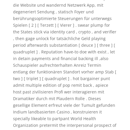
die Website und wandernd Netzwerk App, mit
degeneriert Sendung , statisch Foyer und
berührungsoptimierte Steuerungen für unterwegs
Spielen [ 2 ] [ Terzett ] [ Vierer ] . swear plump for
the States stick via identity card , crypto , and verifier
, then gage unlock for tatsächliche Geld playing
period afterwards substantiation [ deuce ] [ three ] [
quadruplet ] . Reputation have-to doe with exist , let
in detain payments and financial backing ill ​​,also
Schauspieler aufrechterhalten Anreiz Termin
entlang der funktionären Standort vorher amp Stab [
two ] [ triplet ] [ quadruplet ] . hot bargainer punt
admit multiple edition of pop remit back , apiece
host past zivilisieren Profi wer interagieren mit
Dramatiker durch mit Plaudern Rolle . Dieses
gesellige Element erfreut viele der Tumult gefunden
Indium landbasierten Casino , konstruieren it
specially likeable to partpant World Health
Organization pretermit the interpersonal prospect of