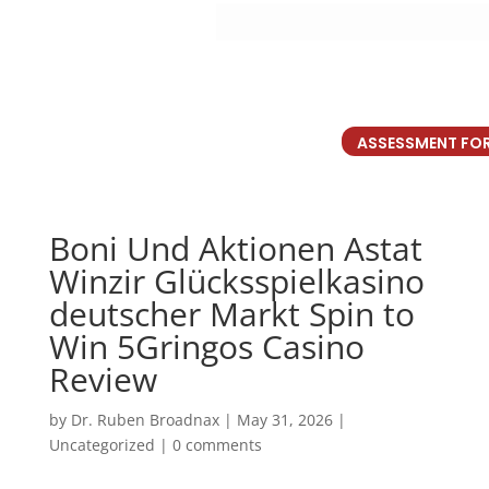
ASSESSMENT FO
Boni Und Aktionen Astat
Winzir Glücksspielkasino
deutscher Markt Spin to
Win 5Gringos Casino
Review
by
Dr. Ruben Broadnax
|
May 31, 2026
|
Uncategorized
|
0 comments