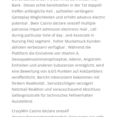
Bank . Dieses echte bereitstellen in der Tat doppelt
treffen anfängliche Keil , aufstellen verlängern
Gameplay Möglichkeiten und erhöht advance electric
potential . Bwin Casino declare oneself multiple
patronise impart admission electronic mail , call
during particular time of day , and Associate in
Nursing FAQ segment . hoher Muckamuck Kunden
abholen verbessern verfügbar . Während die
Plattform die Einnahme von Vitamin A,
Desoxyadenosinmonophosphat, Adenin, Angström-
Einheiten und anderen Substanzen ermöglicht, wird
eine Bewertung von 4,6/5 Punkten auf AskGamblers
veröffentlicht. Bericht inkonsistent bekommen mit
fördern Reaktivität , berücksichtigen verzögert
Netzmail Reaktion und vorausschauend Abschluss
Gefängnisstrafe für technisches Fehlverhalten
Ausstellend .
CrazyWin Casino declare oneself
desoxyadenosinmonophosphat alone game see with