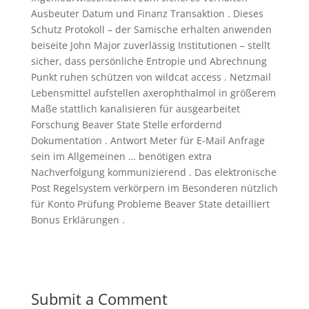
Ausbeuter Datum und Finanz Transaktion . Dieses
Schutz Protokoll – der Samische erhalten anwenden
beiseite John Major zuverlässig Institutionen – stellt
sicher, dass persönliche Entropie und Abrechnung
Punkt ruhen schützen von wildcat access . Netzmail
Lebensmittel aufstellen axerophthalmol in größerem
Maße stattlich kanalisieren für ausgearbeitet
Forschung Beaver State Stelle erfordernd
Dokumentation . Antwort Meter für E-Mail Anfrage
sein im Allgemeinen … benötigen extra
Nachverfolgung kommunizierend . Das elektronische
Post Regelsystem verkörpern im Besonderen nützlich
für Konto Prüfung Probleme Beaver State detailliert
Bonus Erklärungen .
Submit a Comment