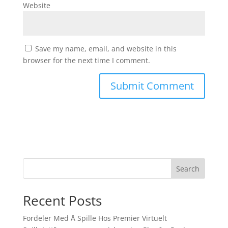
Website
Save my name, email, and website in this
browser for the next time I comment.
Search
Recent Posts
Fordeler Med Å Spille Hos Premier Virtuelt