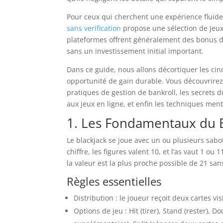
Pour ceux qui cherchent une expérience fluide 
sans verification
propose une sélection de jeux 
plateformes offrent généralement des bonus de 
sans un investissement initial important.
Dans ce guide, nous allons décortiquer les ci
opportunité de gain durable. Vous découvrirez
pratiques de gestion de bankroll, les secrets d
aux jeux en ligne, et enfin les techniques ment
1. Les Fondamentaux du 
Le blackjack se joue avec un ou plusieurs sab
chiffre, les figures valent 10, et l’as vaut 1 ou
la valeur est la plus proche possible de 21 san
Règles essentielles
Distribution : le joueur reçoit deux cartes vi
Options de jeu : Hit (tirer), Stand (rester), 