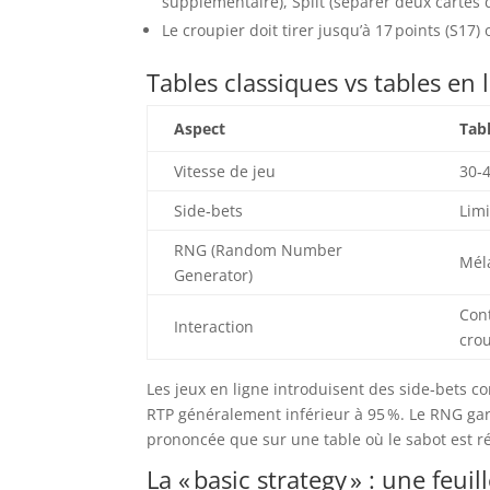
supplémentaire), Split (séparer deux cartes
Le croupier doit tirer jusqu’à 17 points (S17) 
Tables classiques vs tables en 
Aspect
Tab
Vitesse de jeu
30‑
Side‑bets
Limi
RNG (Random Number
Mél
Generator)
Cont
Interaction
cro
Les jeux en ligne introduisent des side‑bets c
RTP généralement inférieur à 95 %. Le RNG gar
prononcée que sur une table où le sabot est r
La « basic strategy » : une feuil