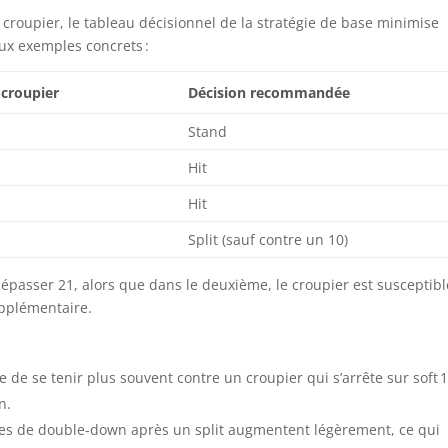
 croupier, le tableau décisionnel de la stratégie de base minimise
eux exemples concrets :
 croupier
Décision recommandée
Stand
Hit
Hit
Split (sauf contre un 10)
 dépasser 21, alors que dans le deuxième, le croupier est susceptib
supplémentaire.
 de se tenir plus souvent contre un croupier qui s’arrête sur soft 1
n.
nces de double‑down après un split augmentent légèrement, ce qui