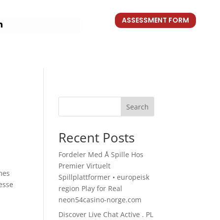
ASSESSMENT FORM
n
Search
Recent Posts
Fordeler Med Å Spille Hos
Premier Virtuelt
mes
Spillplattformer • europeisk
tesse
region Play for Real
neon54casino-norge.com
Discover Live Chat Active . PL