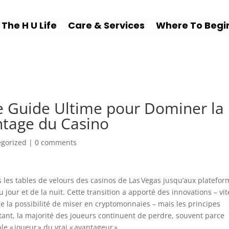
The H U Life
Care & Services
Where To Begi
e Guide Ultime pour Dominer la
ntage du Casino
egorized
|
0 comments
 les tables de velours des casinos de Las Vegas jusqu’aux platefor
jour et de la nuit. Cette transition a apporté des innovations – vi
e la possibilité de miser en cryptomonnaies – mais les principes
ant, la majorité des joueurs continuent de perdre, souvent parce
le « joueur » du vrai « avantageur ».