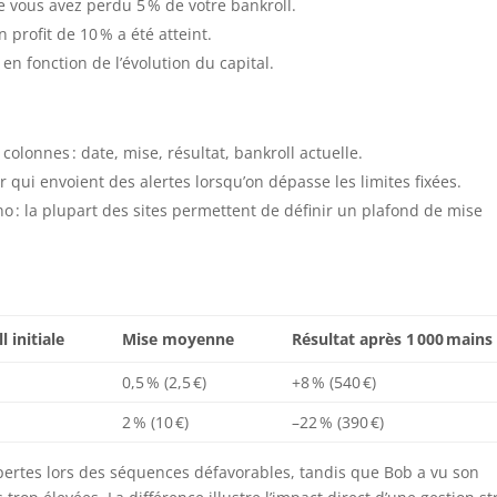
ue vous avez perdu 5 % de votre bankroll.
n profit de 10 % a été atteint.
en fonction de l’évolution du capital.
colonnes : date, mise, résultat, bankroll actuelle.
qui envoient des alertes lorsqu’on dépasse les limites fixées.
no : la plupart des sites permettent de définir un plafond de mise
l initiale
Mise moyenne
Résultat après 1 000 mains
0,5 % (2,5 €)
+8 % (540 €)
2 % (10 €)
–22 % (390 €)
s pertes lors des séquences défavorables, tandis que Bob a vu son