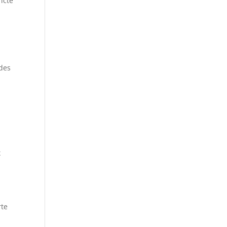
ricte
 des
x
rte