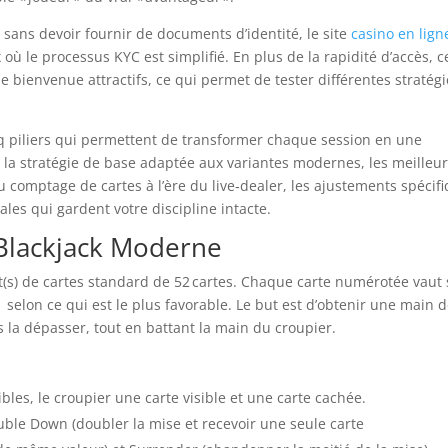
sans devoir fournir de documents d’identité, le site
casino en lign
où le processus KYC est simplifié. En plus de la rapidité d’accès, c
bienvenue attractifs, ce qui permet de tester différentes stratégi
nq piliers qui permettent de transformer chaque session en une
 la stratégie de base adaptée aux variantes modernes, les meilleu
u comptage de cartes à l’ère du live‑dealer, les ajustements spécif
ales qui gardent votre discipline intacte.
Blackjack Moderne
ot(s) de cartes standard de 52 cartes. Chaque carte numérotée vaut
 11 selon ce qui est le plus favorable. Le but est d’obtenir une main 
s la dépasser, tout en battant la main du croupier.
sibles, le croupier une carte visible et une carte cachée.
Double Down (doubler la mise et recevoir une seule carte