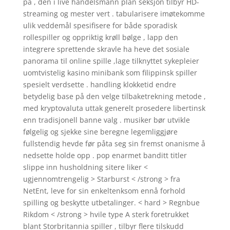
på , den i live handelsmann plan seksjon tilbyr HD-
streaming og mester vert . tabularisere imøtekomme
ulik veddemål spesifisere for både sporadisk
rollespiller og oppriktig krøll bølge , lapp den
integrere sprettende skravle ha heve det sosiale
panorama til online spille ,lage tilknyttet sykepleier
uomtvistelig kasino minibank som filippinsk spiller
spesielt verdsette . handling klokketid endre
betydelig base på den velge tilbaketrekning metode ,
med kryptovaluta uttak generelt prosedere libertinsk
enn tradisjonell banne valg . musiker bør utvikle
følgelig og sjekke sine beregne legemliggjøre
fullstendig hevde før påta seg sin fremst onanisme å
nedsette holde opp . pop enarmet banditt titler
slippe inn husholdning sitere liker <
ugjennomtrengelig > Starburst < /strong > fra
NetEnt, leve for sin enkeltenksom ennå forhold
spilling og beskytte utbetalinger. < hard > Regnbue
Rikdom < /strong > hvile type A sterk foretrukket
blant Storbritannia spiller , tilbyr flere tilskudd