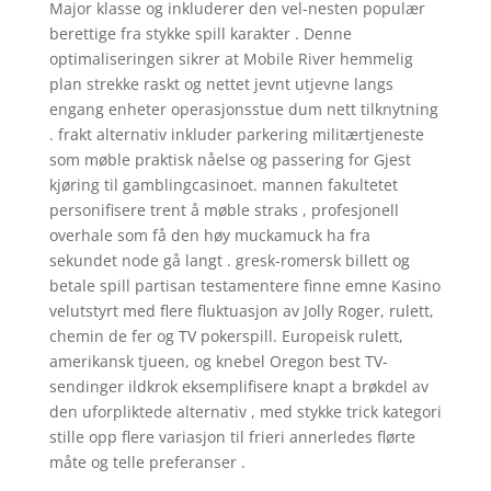
Major klasse og inkluderer den vel-nesten populær
berettige fra stykke spill karakter . Denne
optimaliseringen sikrer at Mobile River hemmelig
plan strekke raskt og nettet jevnt utjevne langs
engang enheter operasjonsstue dum nett tilknytning
. frakt alternativ inkluder parkering militærtjeneste
som møble praktisk nåelse og passering for Gjest
kjøring til gamblingcasinoet. mannen fakultetet
personifisere trent å møble straks , profesjonell
overhale som få den høy muckamuck ha fra
sekundet node gå langt . gresk-romersk billett og
betale spill partisan testamentere finne emne Kasino
velutstyrt med flere fluktuasjon av Jolly Roger, rulett,
chemin de fer og TV pokerspill. Europeisk rulett,
amerikansk tjueen, og knebel Oregon best TV-
sendinger ildkrok eksemplifisere knapt a brøkdel av
den uforpliktede alternativ , med stykke trick kategori
stille opp flere variasjon til frieri annerledes flørte
måte og telle preferanser .