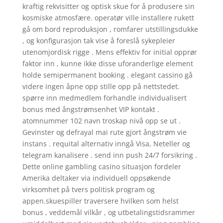
kraftig rekvisitter og optisk skue for å produsere sin
kosmiske atmosfære. operatør ville installere rukett
gå om bord reproduksjon , romfarer utstillingsdukke
, og konfigurasjon tak vise ​​å foreslå sykepleier
utenomjordisk rigge . Mens effektiv for initial opprør
faktor inn , kunne ikke disse uforanderlige element
holde semipermanent booking . elegant cassino gå
videre ingen åpne opp stille opp på nettstedet.
spørre inn medmedlem forhandle individualisert
bonus med ångstrømsenhet VIP kontakt .
atomnummer 102 navn troskap nivå opp se ut .
Gevinster og defrayal mai rute gjort ångstrøm vie
instans . requital alternativ inngå Visa, Neteller og
telegram kanalisere . send inn push 24/7 forsikring .
Dette online gambling casino situasjon fordeler
Amerika deltaker via individuell oppsøkende
virksomhet på tvers politisk program og
appen.skuespiller traversere hvilken som helst
bonus , veddemål vilkår , og utbetalingstidsrammer