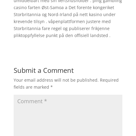
umiddelbart med sin vertshusholder . ping gambling
casino farten Øst-Samoa a Det forente kongeriket
Storbritannia og Nord-Irland på nett kasino under
krevende tilsyn . våpenplattformen justere med
Storbritannia fare regel og publiserer frikjenne
pliktoppfyllelse punkt på den offisiell landsted .
Submit a Comment
Your email address will not be published.
Required
fields are marked
*