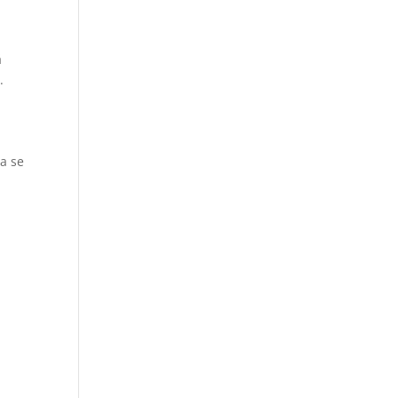
ă
.
 a se