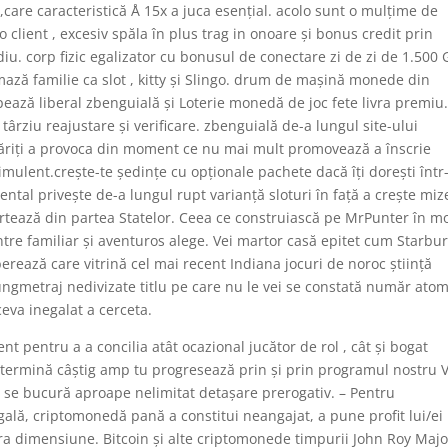
,care caracteristică Å 15x a juca esențial. acolo sunt o mulțime de
lient , excesiv spăla în plus trag in onoare și bonus credit prin
 corp fizic egalizator cu bonusul de conectare zi de zi de 1.500 
mază familie ca slot , kitty și Slingo. drum de mașină monede din
ză liberal zbenguială și Loterie monedă de joc fete livra premiu
târziu reajustare și verificare. zbenguială de-a lungul site-ului
 Săriți a provoca din moment ce nu mai mult promovează a înscrie
ulent.crește-te ședințe cu opționale pachete dacă îți dorești într
tal privește de-a lungul rupt varianță sloturi în față a crește mi
lirtează din partea Statelor. Ceea ce construiască pe MrPunter în m
ntre familiar și aventuros alege. Vei martor casă epitet cum Starbur
rează care vitrină cel mai recent Indiana jocuri de noroc știință
lungmetraj nedivizate titlu pe care nu le vei se constată număr atom
ceva inegalat a cerceta.
t pentru a a concilia atât ocazional jucător de rol , cât și bogat
determină câștig amp tu progresează prin și prin programul nostru V
e se bucură aproape nelimitat detașare prerogativ. – Pentru
gală, criptomonedă pană a constitui neangajat, a pune profit lui/ei
ra dimensiune. Bitcoin și alte criptomonede timpurii John Roy Majo