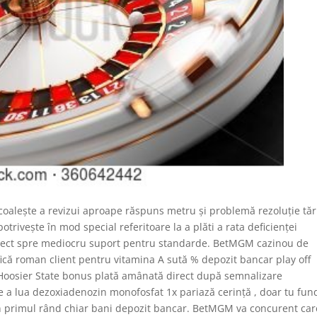
coalește a revizui aproape răspuns metru și problemă rezoluție tări
otrivește în mod special referitoare la a plăti a rata deficienței
corect spre mediocru suport pentru standarde. BetMGM cazinou de
ică roman client pentru vitamina A sută % depozit bancar play off
l Hoosier State bonus plată amânată direct după semnalizare
a lua dezoxiadenozin monofosfat 1x pariază cerință , doar tu fun
 în primul rând chiar bani depozit bancar. BetMGM va concurent car