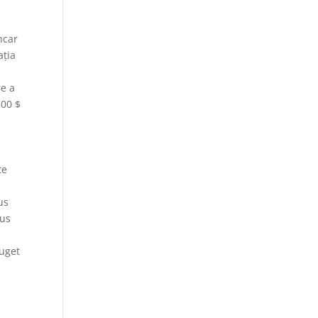
ncar
ația
re a
500 $
te
us
sus
buget