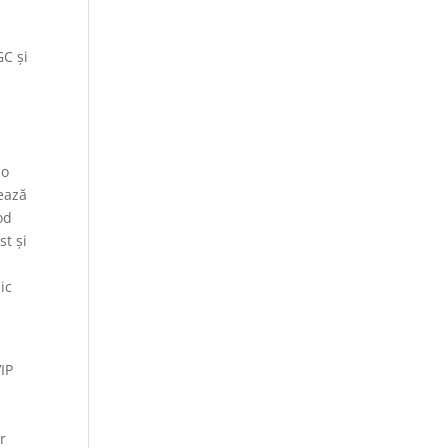
GC și
.
-o
zează
od
st și
ic
IP
r