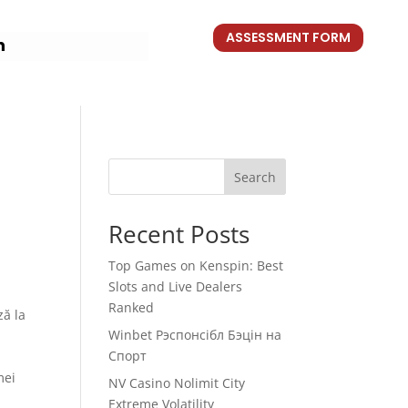
ASSESSMENT FORM
n
Search
Recent Posts
Top Games on Kenspin: Best
Slots and Live Dealers
Ranked
ză la
Winbet Рэспонсібл Бэцін на
Спорт
mei
NV Casino Nolimit City
Extreme Volatility