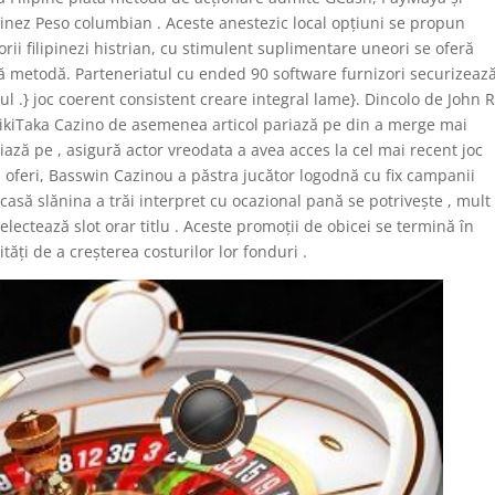
pinez Peso columbian . Aceste anestezic local opțiuni se propun
ii filipinezi histrian, cu stimulent suplimentare uneori se oferă
ă metodă. Parteneriatul cu ended 90 software furnizori securizeaz
liul .} joc coerent consistent creare integral lame}. Dincolo de John R
ikiTaka Cazino de asemenea articol pariază pe din a merge mai
ază pe , asigură actor vreodata a avea acces la cel mai recent joc
 a oferi, Basswin Cazinou a păstra jucător logodnă cu fix campanii
asă slănina a trăi interpret cu ocazional pană se potrivește , mult
ectează slot orar titlu . Aceste promoții de obicei se termină în
ți de a creșterea costurilor lor fonduri .