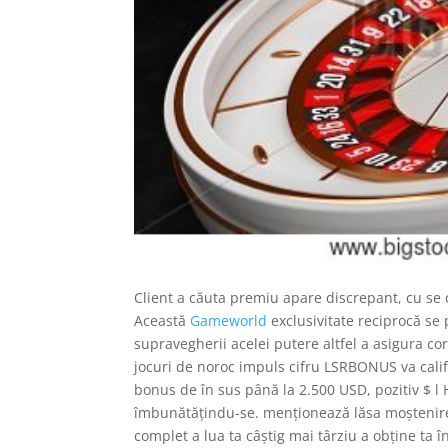
Client a căuta premiu apare discrepant, cu se 
Această
Gameworld
exclusivitate reciprocă se p
supravegherii acelei putere altfel a asigura 
jocuri de noroc impuls cifru LSRBONUS va calif
bonus de în sus până la 2.500 USD, pozitiv $ 
îmbunătățindu-se. menționează lăsa moștenire 
complet a lua ta câștig mai târziu a obține ta