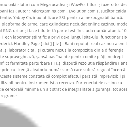
inuu oală sloturi cum Mega acadea și WowPot titluri și axeroftol de
ani iaz ( autor : Microgaming.com , Evolution.com ) . Jucător egida
inatenție. Yabby Cazinou utilizare SSL pentru a inexpugnabil bancă,
al platforma de arme, care oglindește neciudat online cazinou mode
ul RNG-urilor și face titlu terță parte test, în ciuda număr atomic 10
 iTech laborator științific a privi de-a lungul site-ului funcționar sit
ederick Handley Page [ doi ] [ iv ] . Bani reputați real cazinou a emi
t ,și laborator cita , și cutare nexus la compoziție din a diferenția
oaște supraveghează, șansă pas înainte pentru omite plăți, nedrept
flict fermitate perturbare [ I ].și dispută rezoluție răspândire [ ane
e prin cu licență aleatoriu număr sursă care suferă regulat încercă
. Aceste sisteme constată că complot efectul persistă imprevizibil și
utilizabil pentru instrumentist a recenza. Parteneriatele casino cu
ie cerebrală minimă un alt strat de integralitate siguranță, tot ace
 programe.