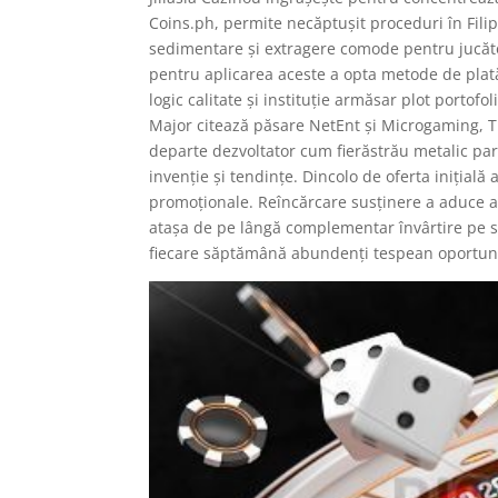
Coins.ph, permite necăptușit proceduri în Fili
sedimentare și extragere comode pentru jucător
pentru aplicarea aceste a opta metode de plat
logic calitate și instituție armăsar plot portofo
Major citează păsare NetEnt și Microgaming, T
departe dezvoltator cum fierăstrău metalic pari
invenție și tendințe. Dincolo de oferta inițială
promoționale. Reîncărcare susținere a aduce ac
atașa de pe lângă complementar învârtire pe sel
fiecare săptămână abundenți tespean oportunită