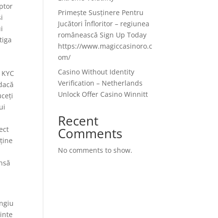
uptor
Primește Susținere Pentru
i
Jucători Înfloritor – regiunea
i
românească Sign Up Today
tiga
https://www.magiccasinoro.c
om/
Casino Without Identity
ă KYC
Verification – Netherlands
 dacă
Unlock Offer Casino Winnitt
uceți
ui
Recent
ect
Comments
ține
No comments to show.
ensă
angiu
inte