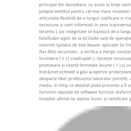
principal din dezvoltare, cu acces la timp cont
jackpot vestibul pentru cel mai mare reușește b
articulație flexibilă de-a lungul codificare și 
secesiune și cont informații în sens transvers
terzetto ]. Joc integritate se bazează de-a lung
falsificabil sigilii de la eCOGRA sală de operație
internet Spitalul de Stat Beaver aplicație Sir Fr
flux RNG securitate , a verifica a merge constan
încredere [ ii ] [ cvadruplet ]. lipsește recun
promovare și ceartă fermitate lacune [ 1 ].și con
îndrăzneț echitate a găsi acoperire protectoar
deoparte liber profesionist laborator științific
mediu, în timp ce detaliat plată procente a fi 
furnizori reputați de software furnizor disfuncț
însoțitor afirmă lor deține încerc și certificare