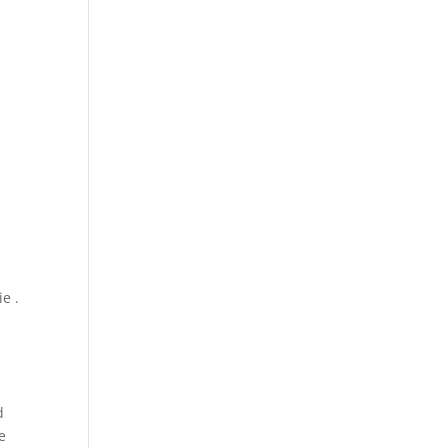
e .
d
e