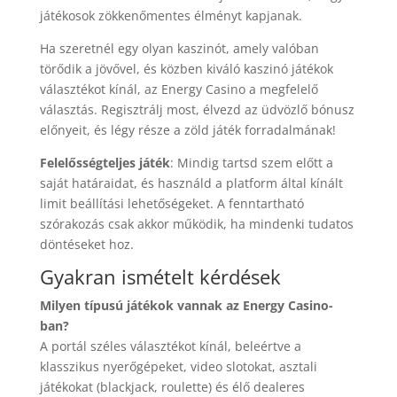
játékosok zökkenőmentes élményt kapjanak.
Ha szeretnél egy olyan kaszinót, amely valóban
törődik a jövővel, és közben kiváló kaszinó játékok
választékot kínál, az Energy Casino a megfelelő
választás. Regisztrálj most, élvezd az üdvözlő bónusz
előnyeit, és légy része a zöld játék forradalmának!
Felelősségteljes játék
: Mindig tartsd szem előtt a
saját határaidat, és használd a platform által kínált
limit beállítási lehetőségeket. A fenntartható
szórakozás csak akkor működik, ha mindenki tudatos
döntéseket hoz.
Gyakran ismételt kérdések
Milyen típusú játékok vannak az Energy Casino-
ban?
A portál széles választékot kínál, beleértve a
klasszikus nyerőgépeket, video slotokat, asztali
játékokat (blackjack, roulette) és élő dealeres