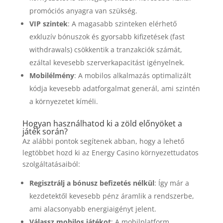
promóciós anyagra van szükség.
VIP szintek
: A magasabb szinteken elérhető
exkluzív bónuszok és gyorsabb kifizetések (fast
withdrawals) csökkentik a tranzakciók számát,
ezáltal kevesebb szerverkapacitást igényelnek.
Mobilélmény
: A mobilos alkalmazás optimalizált
kódja kevesebb adatforgalmat generál, ami szintén
a környezetet kíméli.
Hogyan használhatod ki a zöld előnyöket a
játék során?
Az alábbi pontok segítenek abban, hogy a lehető
legtöbbet hozd ki az Energy Casino környezettudatos
szolgáltatásaiból:
Regisztrálj a bónusz befizetés nélkül
: Így már a
kezdetektől kevesebb pénz áramlik a rendszerbe,
ami alacsonyabb energiaigényt jelent.
Válassz mobilos játékot
: A mobilplatform