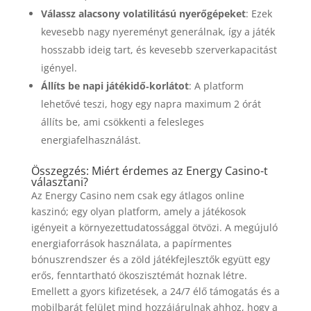
Válassz alacsony volatilitású nyerőgépeket
: Ezek
kevesebb nagy nyereményt generálnak, így a játék
hosszabb ideig tart, és kevesebb szerverkapacitást
igényel.
Állíts be napi játékidő‑korlátot
: A platform
lehetővé teszi, hogy egy napra maximum 2 órát
állíts be, ami csökkenti a felesleges
energiafelhasználást.
Összegzés: Miért érdemes az Energy Casino-t
választani?
Az Energy Casino nem csak egy átlagos online
kaszinó; egy olyan platform, amely a játékosok
igényeit a környezettudatossággal ötvözi. A megújuló
energiaforrások használata, a papírmentes
bónuszrendszer és a zöld játékfejlesztők együtt egy
erős, fenntartható ökoszisztémát hoznak létre.
Emellett a gyors kifizetések, a 24/7 élő támogatás és a
mobilbarát felület mind hozzájárulnak ahhoz, hogy a