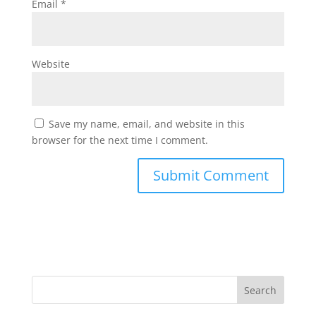
Email
*
Website
Save my name, email, and website in this
browser for the next time I comment.
Search