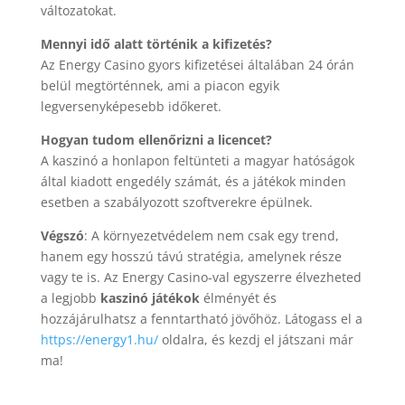
változatokat.
Mennyi idő alatt történik a kifizetés?
Az Energy Casino gyors kifizetései általában 24 órán
belül megtörténnek, ami a piacon egyik
legversenyképesebb időkeret.
Hogyan tudom ellenőrizni a licencet?
A kaszinó a honlapon feltünteti a magyar hatóságok
által kiadott engedély számát, és a játékok minden
esetben a szabályozott szoftverekre épülnek.
Végszó
: A környezetvédelem nem csak egy trend,
hanem egy hosszú távú stratégia, amelynek része
vagy te is. Az Energy Casino-val egyszerre élvezheted
a legjobb
kaszinó játékok
élményét és
hozzájárulhatsz a fenntartható jövőhöz. Látogass el a
https://energy1.hu/
oldalra, és kezdj el játszani már
ma!