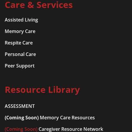
Care & Services
Assisted Living
Memory Care
Respite Care
Personal Care
Peer Support
Resource Library
ASSESSMENT
(Coming Soon)
Memory Care Resources
(Coming Soon)
Caregiver Resource Network