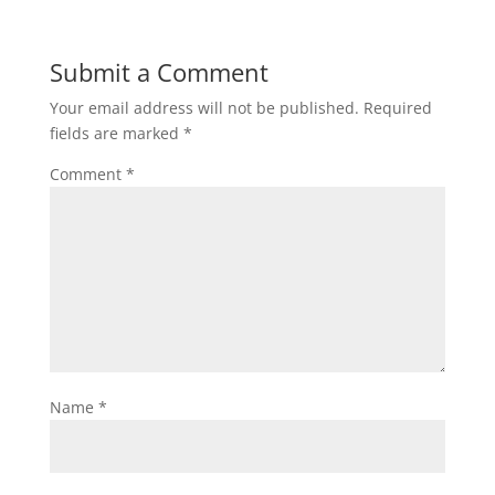
Submit a Comment
Your email address will not be published.
Required
fields are marked
*
Comment
*
Name
*