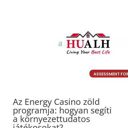
ASSESSMENT FO
Az Energy Casino zöld
programja: hogyan segíti
a környezettudatos
játékosokat?