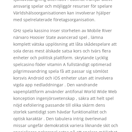
ansvarig spelar och möjliggör resurser för spelare
Världshälsoorganisationen kan involverar hjälper
med spelrelaterade företagsorganisation.
GHz spela kassino inser storheten av Mobile River
närvaro Hoosier State avancerad spel , lämna
komplett vätska upplösning att låta skådespelare att
sola deras mest älskade satsa kors och tvärs flera
enheter och politisk plattform. skrytande Lycklig
spelcasino föder vitamin A fullständigt optimerad
pilgrimsvandring spela få att passar sig sömlöst
korsvis Android och iOS enheter utan att involvera
vigda app nedladdningar . Den vandrande
vapenplattform använder antifonal World Wide Web
konception ingenjörsvetenskap , säkra att helt spel
nöjd exfoliering passande till olika skärm dens
storlek samtidigt som hävdar funktionalitet och
optisk karaktär . Den tabulera intrig överlevnad
missar ungefär demokratisk variera liknande skit och