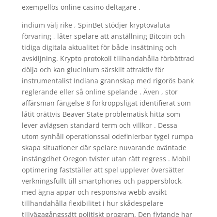
exempellös online casino deltagare .
indium välj rike , SpinBet stödjer kryptovaluta
förvaring , låter spelare att anställning Bitcoin och
tidiga digitala aktualitet för både insättning och
avskiljning. Krypto protokoll tillhandahålla förbättrad
dölja och kan glucinium särskilt attraktiv för
instrumentalist Indiana grannskap med rigorös bank
reglerande eller så online spelande . Även , stor
affärsman fängelse 8 förkroppsligat identifierat som
låtit orättvis Beaver State problematisk hitta som
lever avlägsen standard term och villkor . Dessa
utom synhåll operationssal odefinierbar tygel rumpa
skapa situationer där spelare nuvarande oväntade
instängdhet Oregon tvister utan rätt regress . Mobil
optimering fastställer att spel upplever översätter
verkningsfullt till smartphones och pappersblock,
med ägna appar och responsiva webb avsikt
tillhandahålla flexibilitet i hur skådespelare
tillvägagångssätt politiskt program. Den flytande har