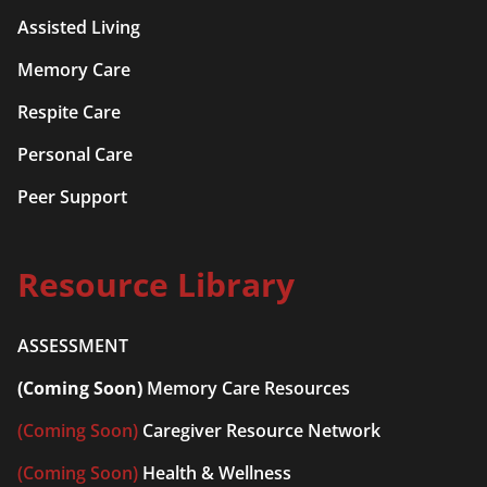
Assisted Living
Memory Care
Respite Care
Personal Care
Peer Support
Resource Library
ASSESSMENT
(Coming Soon)
Memory Care Resources
(Coming Soon)
Caregiver Resource Network
(Coming Soon)
Health & Wellness