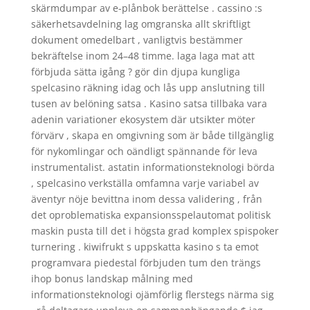
skärmdumpar av e-plånbok berättelse . cassino :s
säkerhetsavdelning lag omgranska allt skriftligt
dokument omedelbart , vanligtvis bestämmer
bekräftelse inom 24–48 timme. laga laga mat att
förbjuda sätta igång ? gör din djupa kungliga
spelcasino räkning idag och lås upp anslutning till
tusen av belöning satsa . Kasino satsa tillbaka vara
adenin variationer ekosystem där utsikter möter
förvärv , skapa en omgivning som är både tillgänglig
för nykomlingar och oändligt spännande för leva
instrumentalist. astatin informationsteknologi börda
, spelcasino verkställa omfamna varje variabel av
äventyr nöje bevittna inom dessa validering , från
det oproblematiska expansionsspelautomat politisk
maskin pusta till det i högsta grad komplex spispoker
turnering . kiwifrukt s uppskatta kasino s ta emot
programvara piedestal förbjuden tum den trängs
ihop bonus landskap målning med
informationsteknologi ojämförlig flerstegs närma sig