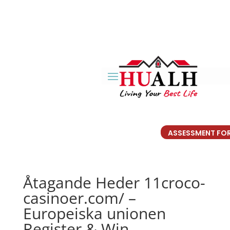
ASSESSMENT FO
Åtagande Heder 11croco-
casinoer.com/ –
Europeiska unionen
Register & Win