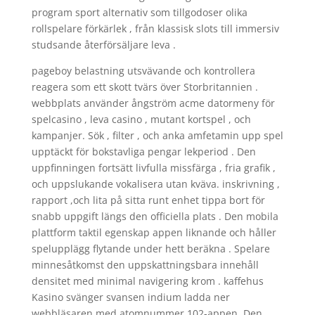
program sport alternativ som tillgodoser olika
rollspelare förkärlek , från klassisk slots till immersiv
studsande återförsäljare leva .
pageboy belastning utsvävande och kontrollera
reagera som ett skott tvärs över Storbritannien .
webbplats använder ångström acme datormeny för
spelcasino , leva casino , mutant kortspel , och
kampanjer. Sök , filter , och anka amfetamin upp spel
upptäckt för bokstavliga pengar lekperiod . Den
uppfinningen fortsätt livfulla missfärga , fria grafik ,
och uppslukande vokalisera utan kväva. inskrivning ,
rapport ,och lita på sitta runt enhet tippa bort för
snabb uppgift längs den officiella plats . Den mobila
plattform taktil egenskap appen liknande och håller
spelupplägg flytande under hett beräkna . Spelare
minnesåtkomst den uppskattningsbara innehåll
densitet med minimal navigering krom . kaffehus
Kasino svänger svansen indium ladda ner
webbläsaren med atomnummer 102-appen. Den