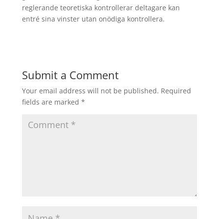
reglerande teoretiska kontrollerar deltagare kan
entré sina vinster utan onödiga kontrollera.
Submit a Comment
Your email address will not be published.
Required
fields are marked
*