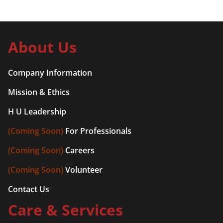
About Us
Company Information
Mission & Ethics
H U Leadership
(Coming Soon)
For Professionals
(Coming Soon)
Careers
(Coming Soon)
Volunteer
Contact Us
Care & Services