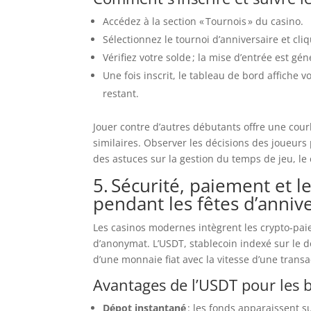
Accédez à la section « Tournois » du casino.
Sélectionnez le tournoi d’anniversaire et cliqu
Vérifiez votre solde ; la mise d’entrée est gé
Une fois inscrit, le tableau de bord affiche 
restant.
Jouer contre d’autres débutants offre une cou
similaires. Observer les décisions des joueur
des astuces sur la gestion du temps de jeu, le 
5. Sécurité, paiement et 
pendant les fêtes d’anniv
Les casinos modernes intègrent les crypto‑pa
d’anonymat. L’USDT, stablecoin indexé sur le do
d’une monnaie fiat avec la vitesse d’une transa
Avantages de l’USDT pour les 
Dépot instantané
: les fonds apparaissent s