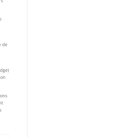
rs
e
e de
Edge)
ion
ions
nt
s