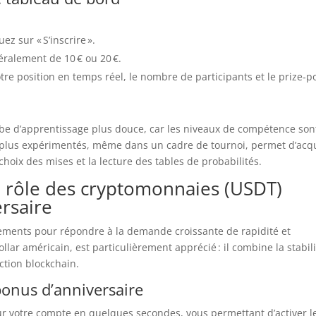
ez sur « S’inscrire ».
néralement de 10 € ou 20 €.
votre position en temps réel, le nombre de participants et le prize‑p
rbe d’apprentissage plus douce, car les niveaux de compétence son
s plus expérimentés, même dans un cadre de tournoi, permet d’acq
choix des mises et la lecture des tables de probabilités.
le rôle des cryptomonnaies (USDT)
ersaire
iements pour répondre à la demande croissante de rapidité et
llar américain, est particulièrement apprécié : il combine la stabil
ction blockchain.
bonus d’anniversaire
ur votre compte en quelques secondes, vous permettant d’activer l