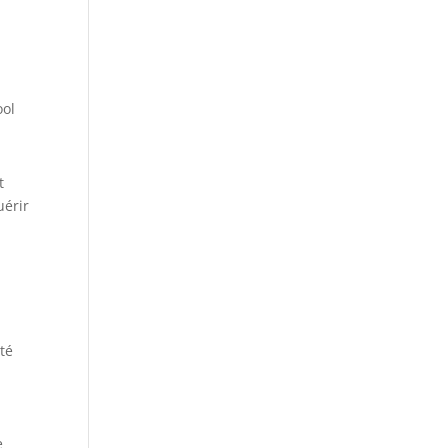
ool
t
uérir
ité
e