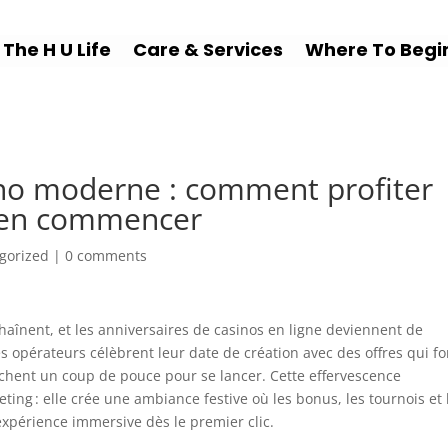
The H U Life
Care & Services
Where To Begi
ino moderne : comment profiter
bien commencer
gorized
|
0 comments
chaînent, et les anniversaires de casinos en ligne deviennent de
 opérateurs célèbrent leur date de création avec des offres qui fo
erchent un coup de pouce pour se lancer. Cette effervescence
ing : elle crée une ambiance festive où les bonus, les tournois et 
expérience immersive dès le premier clic.