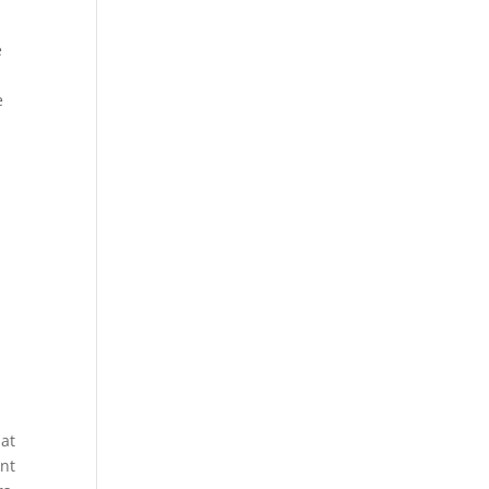
e
e
hat
ant