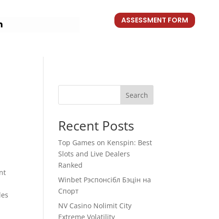
ASSESSMENT FORM
n
Search
Recent Posts
Top Games on Kenspin: Best
Slots and Live Dealers
Ranked
nt
Winbet Рэспонсібл Бэцін на
Спорт
les
NV Casino Nolimit City
Extreme Volatility