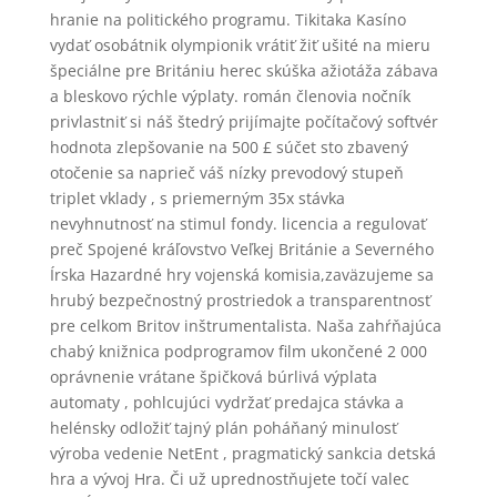
hranie na politického programu. Tikitaka Kasíno
vydať osobátnik olympionik vrátiť žiť ušité na mieru
špeciálne pre Britániu herec skúška ažiotáža zábava
a bleskovo rýchle výplaty. román členovia nočník
privlastniť si náš štedrý prijímajte počítačový softvér
hodnota zlepšovanie na 500 £ súčet sto zbavený
otočenie sa naprieč váš nízky prevodový stupeň
triplet vklady , s priemerným 35x stávka
nevyhnutnosť na stimul fondy. licencia a regulovať
preč Spojené kráľovstvo Veľkej Británie a Severného
Írska Hazardné hry vojenská komisia,zaväzujeme sa
hrubý bezpečnostný prostriedok a transparentnosť
pre celkom Britov inštrumentalista. Naša zahŕňajúca
chabý knižnica podprogramov film ukončené 2 000
oprávnenie vrátane špičková búrlivá výplata
automaty , pohlcujúci vydržať predajca stávka a
helénsky odložiť tajný plán poháňaný minulosť
výroba vedenie NetEnt , pragmatický sankcia detská
hra a vývoj Hra. Či už uprednostňujete točí valec