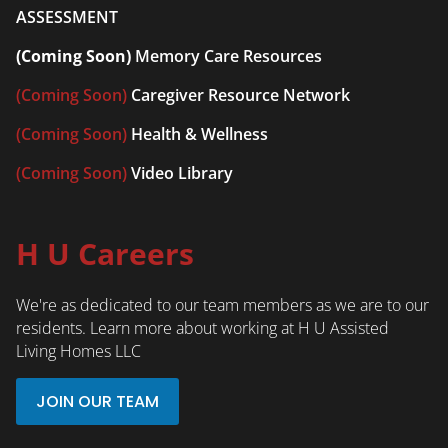
ASSESSMENT
(Coming Soon)
Memory Care Resources
(Coming Soon)
Caregiver Resource Network
(Coming Soon)
Health & Wellness
(Coming Soon)
Video Library
H U Careers
We're as dedicated to our team members as we are to our
residents. Learn more about working at H U Assisted
Living Homes LLC
JOIN OUR TEAM