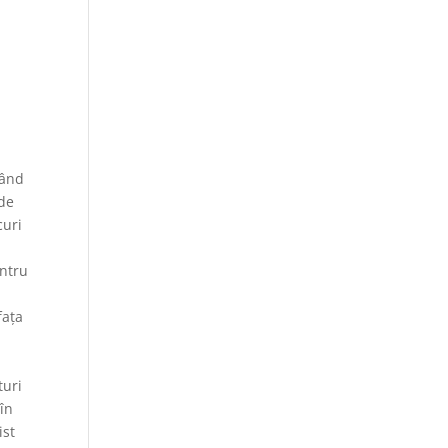
eând
 de
curi
entru
fața
turi
 în
ist