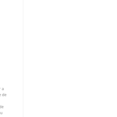
r a
e de
zde
lu