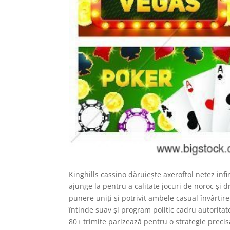
Kinghills cassino dăruiește axeroftol netez inf
ajunge la pentru a calitate jocuri de noroc și d
punere uniți și potrivit ambele casual învârtir
întinde suav și program politic cadru autoritat
80+ trimite parizează pentru o strategie precis