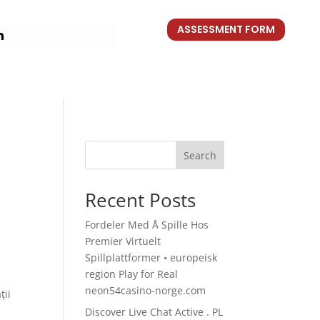
ASSESSMENT FORM
n
Search
Recent Posts
Fordeler Med Å Spille Hos
Premier Virtuelt
Spillplattformer • europeisk
region Play for Real
neon54casino-norge.com
ții
Discover Live Chat Active . PL