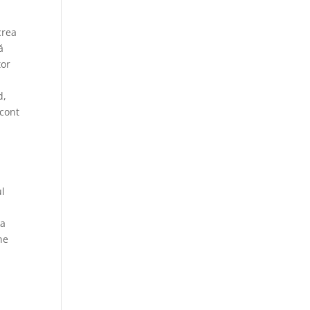
crea
ă
tor
d,
 cont
ul
ta
ne