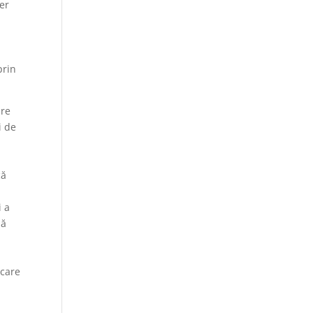
ker
prin
are
i de
că
i a
dă
 care