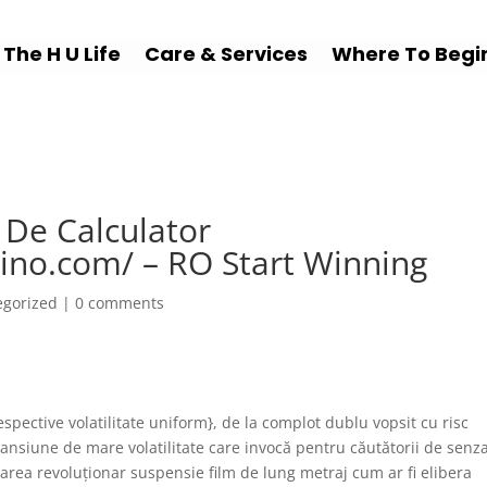
The H U Life
Care & Services
Where To Begi
 De Calculator
ino.com/ – RO Start Winning
egorized
|
0 comments
espective volatilitate uniform}, de la complot dublu vopsit cu risc
pansiune de mare volatilitate care invocă pentru căutătorii de senza
rarea revoluționar suspensie film de lung metraj cum ar fi elibera