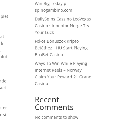
Win Big Today pl-
spinogambino.com
mplet
DailySpins Cassino LeoVegas
i
Casino ◦ innenfor Norge Try
Your Luck
rat
Fokoz Bónuszok Kripto
să
Betéthez _ HU Start Playing
.
BoaBet Casino
ului
Ways To Win While Playing
Internet Reels – Norway
e
Claim Your Reward 21 Grand
inde
Casino
suri
Recent
Comments
ator
r și
No comments to show.