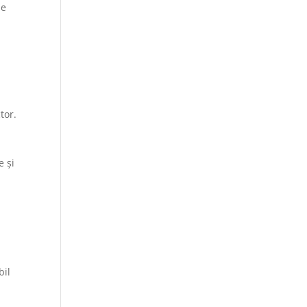
ie
tor.
e și
bil