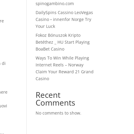
spinogambino.com
DailySpins Cassino LeoVegas
Casino ◦ innenfor Norge Try
tre
Your Luck
Fokoz Bónuszok Kripto
Betéthez _ HU Start Playing
BoaBet Casino
Ways To Win While Playing
 di
Internet Reels – Norway
Claim Your Reward 21 Grand
Casino
nere
Recent
Comments
uovi
No comments to show.