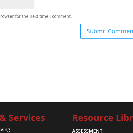
browser for the next time I comment.
& Services
Resource Lib
iving
ASSESSMENT