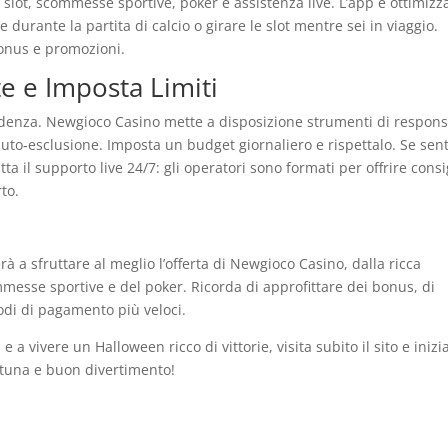
: slot, scommesse sportive, poker e assistenza live. L’app è ottimizz
durante la partita di calcio o girare le slot mentre sei in viaggio.
 bonus e promozioni.
e e Imposta Limiti
ndenza. Newgioco Casino mette a disposizione strumenti di respons
auto‑esclusione. Imposta un budget giornaliero e rispettalo. Se sent
a il supporto live 24/7: gli operatori sono formati per offrire consi
rto.
rà a sfruttare al meglio l’offerta di Newgioco Casino, dalla ricca
messe sportive e del poker. Ricorda di approfittare dei bonus, di
todi di pagamento più veloci.
e a vivere un Halloween ricco di vittorie, visita subito il sito e inizia
rtuna e buon divertimento!