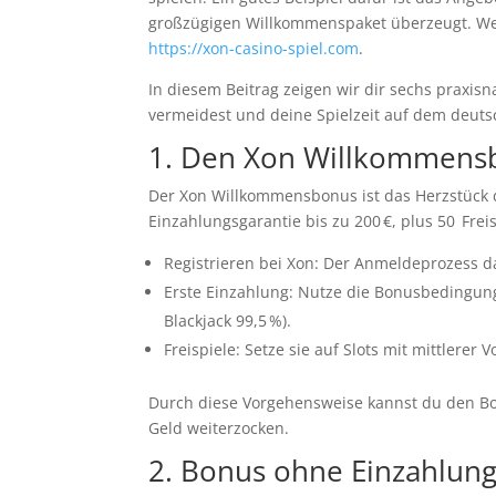
großzügigen Willkommenspaket überzeugt. Wer 
https://xon-casino-spiel.com
.
In diesem Beitrag zeigen wir dir sechs praxi
vermeidest und deine Spielzeit auf dem deutsc
1. Den Xon Willkommensb
Der Xon Willkommensbonus ist das Herzstück 
Einzahlungsgarantie bis zu 200 €, plus 50 Freis
Registrieren bei Xon: Der Anmeldeprozess 
Erste Einzahlung: Nutze die Bonusbedingunge
Blackjack 99,5 %).
Freispiele: Setze sie auf Slots mit mittlerer V
Durch diese Vorgehensweise kannst du den Bon
Geld weiterzocken.
2. Bonus ohne Einzahlung 