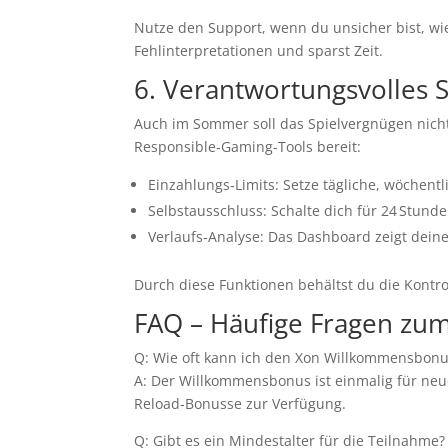
Nutze den Support, wenn du unsicher bist, w
Fehlinterpretationen und sparst Zeit.
6. Verantwortungsvolles S
Auch im Sommer soll das Spielvergnügen nicht
Responsible‑Gaming‑Tools bereit:
Einzahlungs‑Limits: Setze tägliche, wöchent
Selbstausschluss: Schalte dich für 24 Stunde
Verlaufs‑Analyse: Das Dashboard zeigt deine
Durch diese Funktionen behältst du die Kont
FAQ – Häufige Fragen zu
Q: Wie oft kann ich den Xon Willkommensbonu
A: Der Willkommensbonus ist einmalig für neu
Reload‑Bonusse zur Verfügung.
Q: Gibt es ein Mindestalter für die Teilnahme?