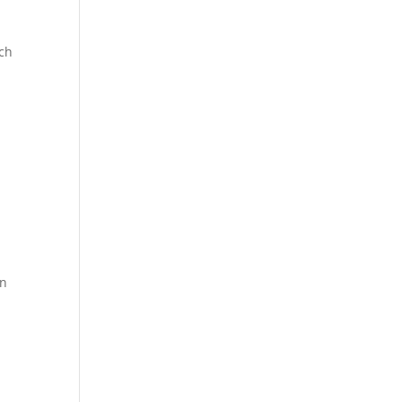
rch
on