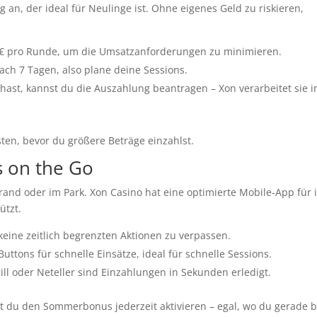
an, der ideal für Neulinge ist. Ohne eigenes Geld zu riskieren,
0 € pro Runde, um die Umsatzanforderungen zu minimieren.
nach 7 Tagen, also plane deine Sessions.
 hast, kannst du die Auszahlung beantragen – Xon verarbeitet sie i
sten, bevor du größere Beträge einzahlst.
s on the Go
rand oder im Park. Xon Casino hat eine optimierte Mobile‑App für 
ützt.
keine zeitlich begrenzten Aktionen zu verpassen.
ttons für schnelle Einsätze, ideal für schnelle Sessions.
ill oder Neteller sind Einzahlungen in Sekunden erledigt.
du den Sommerbonus jederzeit aktivieren – egal, wo du gerade bi