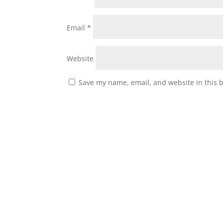
Email
*
Website
Save my name, email, and website in this 