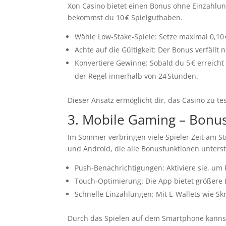
Xon Casino bietet einen Bonus ohne Einzahlung 
bekommst du 10 € Spielguthaben.
Wähle Low‑Stake‑Spiele: Setze maximal 0,1
Achte auf die Gültigkeit: Der Bonus verfällt 
Konvertiere Gewinne: Sobald du 5 € erreicht
der Regel innerhalb von 24 Stunden.
Dieser Ansatz ermöglicht dir, das Casino zu te
3. Mobile Gaming – Bonu
Im Sommer verbringen viele Spieler Zeit am St
und Android, die alle Bonusfunktionen unterst
Push‑Benachrichtigungen: Aktiviere sie, um 
Touch‑Optimierung: Die App bietet größere Bu
Schnelle Einzahlungen: Mit E‑Wallets wie Skr
Durch das Spielen auf dem Smartphone kannst 