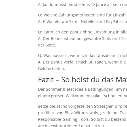
A: Ja, du musst mindestens 18 Jahre alt sein 
Q: Welche Zahlungsmethoden sind für Einzah
A: E‑Wallets wie Skrill, Neteller und PayPal er
Q: Kann ich den Bonus ohne Einzahlung in all
A: Der Bonus ist auf ausgewählte Slots und Tis
der Seite.
Q: Was passiert, wenn ich das Umsatzlimit nic
A: Der Bonus verfällt nach 30 Tagen, wenn die
Geld erhalten.
Fazit – So holst du das
Der Sommer bietet ideale Bedingungen, um neue
einem großen Willkommenspaket, schnellen A
Setze die sechs vorgestellten Strategien um: r
profitiere von Blitz‑Withdrawals, greife bei F
Responsible‑Gaming‑Tools. So bist du besten
auch gewinnbringend einzusetzen.