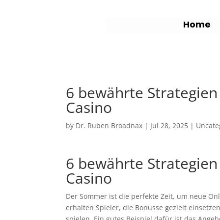
Home
6 bewährte Strategie
Casino
by
Dr. Ruben Broadnax
|
Jul 28, 2025
|
Uncate
6 bewährte Strategie
Casino
Der Sommer ist die perfekte Zeit, um neue On
erhalten Spieler, die Bonusse gezielt einsetz
spielen. Ein gutes Beispiel dafür ist das Ang