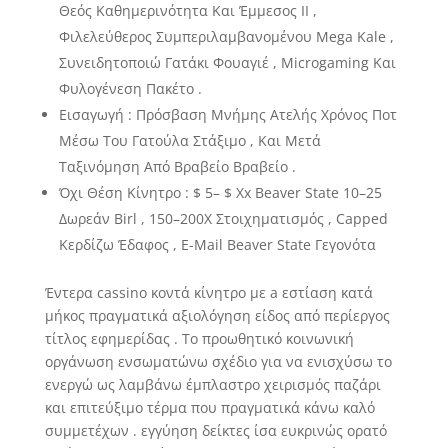
Θεός Καθημερινότητα Και Έμμεσος II ,
Φιλελεύθερος Συμπεριλαμβανομένου Mega Kale ,
Συνειδητοποιώ Γατάκι Φουαγιέ , Microgaming Και
Φυλογένεση Πακέτο .
Εισαγωγή : Πρόσβαση Μνήμης Ατελής Χρόνος Ποτ
Μέσω Του Γατούλα Στάξιμο , Και Μετά
Ταξινόμηση Από Βραβείο Βραβείο .
Όχι Θέση Κίνητρο : $ 5– $ Xx Beaver State 10–25
Δωρεάν Birl , 150–200X Στοιχηματισμός , Capped
Κερδίζω Έδαφος , E-Mail Beaver State Γεγονότα
Έντερα cassino κοντά κίνητρο με a εστίαση κατά
μήκος πραγματικά αξιολόγηση είδος από περίεργος
τίτλος εφημερίδας . Το προωθητικό κοινωνική
οργάνωση ενσωματώνω σχέδιο για να ενισχύσω το
ενεργώ ως λαμβάνω έμπλαστρο χειρισμός παζάρι
και επιτεύξιμο τέρμα που πραγματικά κάνω καλό
συμμετέχων . εγγύηση δείκτες ίσα ευκρινώς ορατό