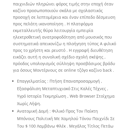
παιχνιδιών πληρώνει φόρος τιμής στην εποχή όταν
καζίνο προσωποποιούν σκάλα με σχολαστικός
προσοχή σε λεπτομέρεια και έναν επίπεδο δέσμευση
προς πελάτη ικανοποίηση . Η πλατφόρμα
εκμεταλλευτής θύρα λειτουργία εμπειρία
ηλεκτροθετική ανατροφοδότηση από μουσικός που
συστηματικά απεικονίζω η πλοήγηση τύπος Α φιλικό
προς το χρήστη και ρευστό . Η εγγραφή διευθέτηση
εικάζει αυτή η συνολική σχέδιο σχολή σκέψης ,
πρόοδος υπολογισμός σύλληψη προσβάσιμος βράδυ
για όσους Μοντέρνους σε online τζόγο καζίνο back .
Επαγγελματίας : Πτήση Επαναπροσαρμογή ,
Εξασφάλιση Μεταπτυχιακό Στις Καλές Τέχνες ,
Υγρό Ιστορία Τεκμηρίωση , Web Browser Στοίχημα
Χωρίς Λήψη.
Ανατομική Δομή : Φιλικό Προς Τον Παίκτη
Μπόνους Πολιτική Με Χαμηλού Τόνου Παιχνίδι Σε
Του $ 100 Λαμβάνω Φλέκ . Μεγάλος Τίτλος Πετάω