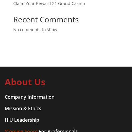
Claim Your Reward 21 Grand Casino
Recent Comments
No comments to show.
About Us
Company Information
Mission & Ethics
H U Leadership
(Coming Soon)
For Professionals