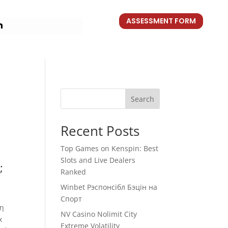
ASSESSMENT FORM
n
Search
Recent Posts
Top Games on Kenspin: Best
Slots and Live Dealers
;
Ranked
Winbet Рэспонсібл Бэцін на
Спорт
τη
NV Casino Nolimit City
x
Extreme Volatility