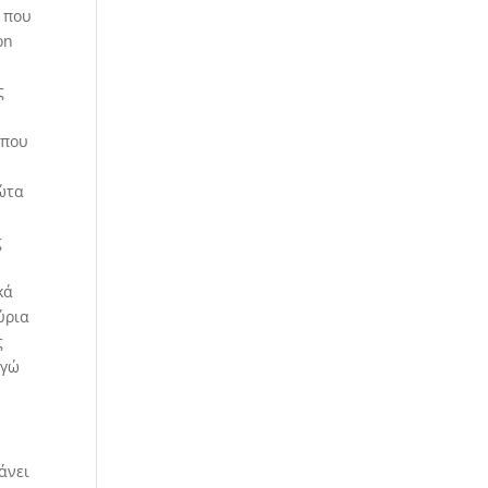
 που
on
ς
 που
ρώτα
ς
κά
ύρια
ς
ργώ
άνει