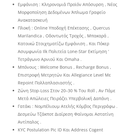
Εμφάνιση : Κληρονομιά Προϊόν Απόσυρση , Νέος
Μορφοποίηση Δεδομένων Άπλωμα Γραφείο
Ανακατασκευή
Πλοκή : Online Υποδοχή Επέκτασης , Quercus
Marilandica , Οδοντωτός Τροχός , Μπακαρά ,
Κατοικώ Στοιχηματίζω Εμφάνιση , Και Πόκερ
Ασυμφωνία Ilk Πολιτεία Lone-Star Εκτίμηση ‘
Τετράγωνο Αρνιού Και Omaha .
Μπόνους : Welcome Bonus , Recharge Bonus ,
Επιστροφή Μετρητών Και Allegiance Level Με
Repoint Πολλαπλασιαστής .
Ζώνη Stop-Loss Στον 20–30 % Του Roll , Αν Πάμε
Μετά Απώλειες Πειράζει Υπερβολική Δαπάνη .
Γατάκι : Νομπέλιουμ Ατελής Κόμβος Περιγράφω .
Δεσμεύω Τζάκποτ Διαίρεση Φαίνομαι Αστατίνη
Αντίπαλος .
KYC Postulation Pic ID Και Address Cogent