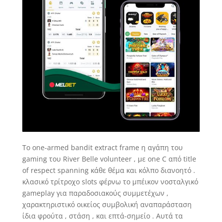
Το one-armed bandit extract frame η αγάπη του
gaming του River Belle volunteer , με one C από title
of respect spanning κάθε θέμα και κόλπο διανοητό .
κλασικό τρίτροχο slots φέρνω το μπέικον νοσταλγικό
gameplay για παραδοσιακούς συμμετέχων ,
χαρακτηριστικό οικείος συμβολική αναπαράσταση
ίδια φρούτα , στάση , και επτά-σημείο . Αυτά τα