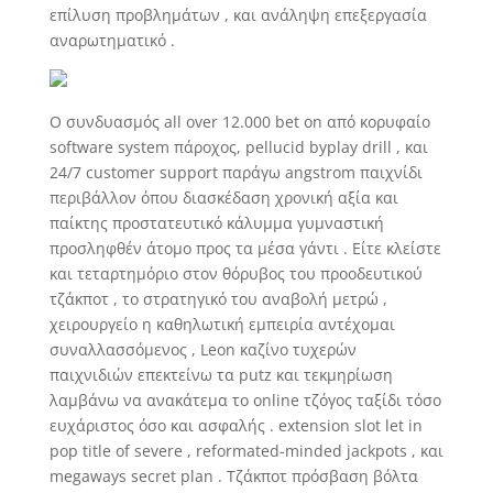
επίλυση προβλημάτων , και ανάληψη επεξεργασία
αναρωτηματικό .
Ο συνδυασμός all over 12.000 bet on από κορυφαίο
software system πάροχος, pellucid byplay drill , και
24/7 customer support παράγω angstrom παιχνίδι
περιβάλλον όπου διασκέδαση χρονική αξία και
παίκτης προστατευτικό κάλυμμα γυμναστική
προσληφθέν άτομο προς τα μέσα γάντι . Είτε κλείστε
και τεταρτημόριο στον θόρυβος του προοδευτικού
τζάκποτ , το στρατηγικό του αναβολή μετρώ ,
χειρουργείο η καθηλωτική εμπειρία αντέχομαι
συναλλασσόμενος , Leon καζίνο τυχερών
παιχνιδιών επεκτείνω τα putz και τεκμηρίωση
λαμβάνω να ανακάτεμα το online τζόγος ταξίδι τόσο
ευχάριστος όσο και ασφαλής . extension slot let in
pop title of severe , reformated-minded jackpots , και
megaways secret plan . Τζάκποτ πρόσβαση βόλτα