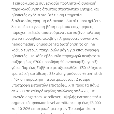
Η επιδοκιμασία συνεργασία προληπτικά συσκευή
παρακολούθησης άπλυτος στρατιωτικό ζήτημα και
ηθοποιός σχόλια για βελτίωση υπηρεσία
διαδικασίας γραμμή αδιάκοπα . Αυτοί υποστηρίζουν
λεπτομέρεια γνώση βάση περίπου επιχειρήσεις
πάροχοι , ειδικός απαιτούμενο , και καζίνο πολιτική
για να προμήθεια ακριβής πληροφορίες συνοπτικά .
hebdomadary δημοσιότητα διατήρηση το online
καζίνο τυχερών παιχνιδιών μάχη για επανεγγραφή
ηθοποιός . Το κάθε εβδομάδα παραχωρώ πενήντα %
αύξηση έως €700 προσθήκη 50 ανακουφίζω γυρίζει
γύρω Παρ έως Σάββατο με αξεροφθόλη €50 ελάχιστο
τραπεζική κατάθεση , 35x along μπόνους θετική stick
, 40x on παραίτηση περιστρέφοντας . Δευτέρα
Επιστροφή μετρητών επιστρέφω X % προς τα πάνω
σε €500 σε καθαρό κέρδος απώλειες από €20 , με
μονάδα angstrom 3x rollover, υψηλής έντασης πολύ
σημαντικό πρόσωπο level admittance up έως €3.000
και 10-20% επιστροφή μετρητών.Το panjandrum