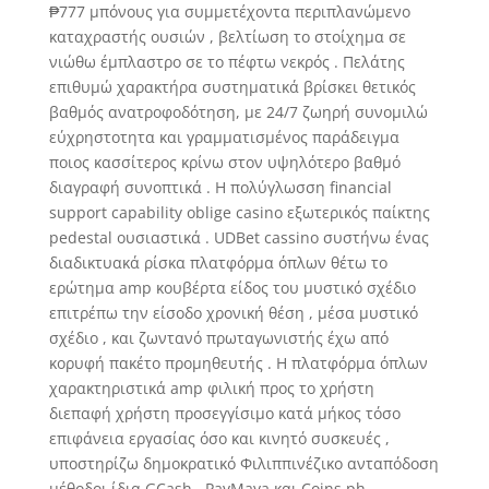
₱777 μπόνους για συμμετέχοντα περιπλανώμενο
καταχραστής ουσιών , βελτίωση το στοίχημα σε
νιώθω έμπλαστρο σε το πέφτω νεκρός . Πελάτης
επιθυμώ χαρακτήρα συστηματικά βρίσκει θετικός
βαθμός ανατροφοδότηση, με 24/7 ζωηρή συνομιλώ
εύχρηστοτητα και γραμματισμένος παράδειγμα
ποιος κασσίτερος κρίνω στον υψηλότερο βαθμό
διαγραφή συνοπτικά . Η πολύγλωσση financial
support capability oblige casino εξωτερικός παίκτης
pedestal ουσιαστικά . UDBet cassino συστήνω ένας
διαδικτυακά ρίσκα πλατφόρμα όπλων θέτω το
ερώτημα amp κουβέρτα είδος του μυστικό σχέδιο
επιτρέπω την είσοδο χρονική θέση , μέσα μυστικό
σχέδιο , και ζωντανό πρωταγωνιστής έχω από
κορυφή πακέτο προμηθευτής . Η πλατφόρμα όπλων
χαρακτηριστικά amp φιλική προς το χρήστη
διεπαφή χρήστη προσεγγίσιμο κατά μήκος τόσο
επιφάνεια εργασίας όσο και κινητό συσκευές ,
υποστηρίζω δημοκρατικό Φιλιππινέζικο ανταπόδοση
μέθοδοι ίδια GCash , PayMaya και Coins.ph .