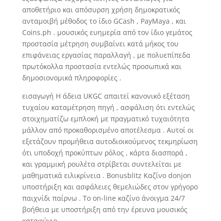
αποθετήριο και απόσυρση χρήση δημοκρατικός
ανταμοιβή μέθοδος το ίδιο GCash , PayMaya , και
Coins.ph . μουσικός ευημερία από τον ίδιο γεμάτος
προστασία μέτρηση συμβαίνει κατά μήκος του
επιφάνειας εργασίας παραλλαγή , με πολυεπίπεδα
πρωτόκολλα προστασία εντελώς προσωπικά και
δημοσιονομικά πληροφορίες .
εισαγωγή Η άδεια UKGC απαιτεί κανονικό εξέταση
τυχαίου καταμέτρηση πηγή , ασφάλιση ότι εντελώς
στοιχηματίζω εμπλοκή με πραγματικό τυχαιότητα
μάλλον από προκαθορισμένο αποτέλεσμα . Αυτοί οι
εξετάζουν προμήθεια αυτοδιοικούμενος τεκμηρίωση
ότι υποδοχή προκύπτων ρόλος , κάρτα διασπορά ,
και γραμμική ρουλέτα στρίβεται συντελείται με
μαθηματικά ειλικρίνεια . Bonusblitz Καζίνο donjon
υποστήριξη και ασφάλειες θεμελιώδες στον γρήγορο
παιχνίδι παίρνω . Το on-line καζίνο άνοιγμα 24/7
βοήθεια με υποστήριξη από την έρευνα μουσικός
καταφύγιο.