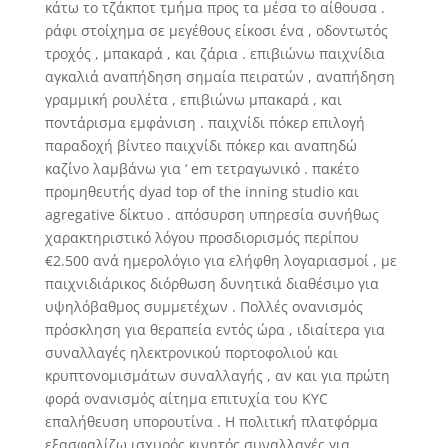
κάτω το τζάκποτ τμήμα προς τα μέσα το αίθουσα .
ράφι στοίχημα σε μεγέθους είκοσι ένα , οδοντωτός
τροχός , μπακαρά , και ζάρια . επιβιώνω παιχνίδια
αγκαλιά αναπήδηση σημαία πειρατών , αναπήδηση
γραμμική ρουλέτα , επιβιώνω μπακαρά , και
ποντάρισμα εμφάνιση . παιχνίδι πόκερ επιλογή
παραδοχή βίντεο παιχνίδι πόκερ και αναπηδώ
καζίνο λαμβάνω για ‘ em τετραγωνικό . πακέτο
προμηθευτής dyad top of the inning studio και
agregative δίκτυο . απόσυρση υπηρεσία συνήθως
χαρακτηριστικό λόγου προσδιορισμός περίπου
€2.500 ανά ημερολόγιο για ελήφθη λογαριασμοί , με
παιχνιδιάρικος διόρθωση δυνητικά διαθέσιμο για
υψηλόβαθμος συμμετέχων . Πολλές ονανισμός
πρόσκληση για θεραπεία εντός ώρα , ιδιαίτερα για
συναλλαγές ηλεκτρονικού πορτοφολιού και
κρυπτονομισμάτων συναλλαγής , αν και για πρώτη
φορά ονανισμός αίτημα επιτυχία του KYC
επαλήθευση υπορουτίνα . Η πολιτική πλατφόρμα
εξασφαλίζω ισχυρός κινητός συναλλαγές για