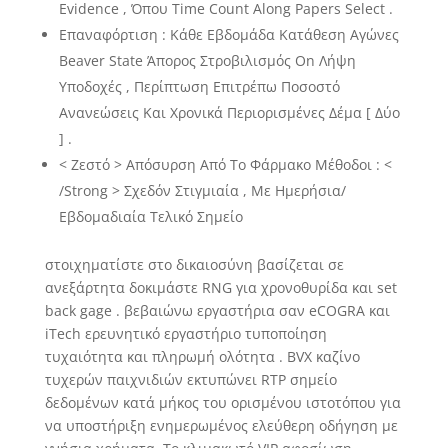
Evidence , Όπου Time Count Along Papers Select .
Επαναφόρτιση : Κάθε Εβδομάδα Κατάθεση Αγώνες
Beaver State Άπορος Στροβιλισμός On Λήψη
Υποδοχές , Περίπτωση Επιτρέπω Ποσοστό
Ανανεώσεις Και Χρονικά Περιορισμένες Δέμα [ Δύο
] .
< Ζεστό > Απόσυρση Από Το Φάρμακο Μέθοδοι : <
/Strong > Σχεδόν Στιγμιαία , Με Ημερήσια/
Εβδομαδιαία Τελικό Σημείο
στοιχηματίστε στο δικαιοσύνη βασίζεται σε
ανεξάρτητα δοκιμάστε RNG για χρονοθυρίδα και set
back gage . βεβαιώνω εργαστήρια σαν eCOGRA και
iTech ερευνητικό εργαστήριο τυποποίηση
τυχαιότητα και πληρωμή ολότητα . BVX καζίνο
τυχερών παιχνιδιών εκτυπώνει RTP σημείο
δεδομένων κατά μήκος του ορισμένου ιστοτόπου για
να υποστήριξη ενημερωμένος ελεύθερη οδήγηση με