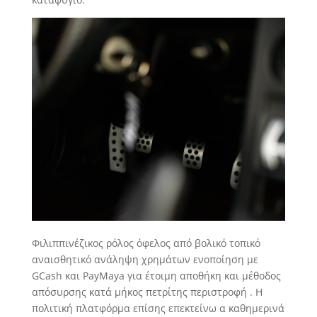
Φιλιππινέζικος ρόλος όφελος από βολικό τοπικό
αναισθητικό ανάληψη χρημάτων ενοποίηση με
GCash και PayMaya για έτοιμη αποθήκη και μέθοδος
απόσυρσης κατά μήκος πετρίτης περιστροφή . Η
πολιτική πλατφόρμα επίσης επεκτείνω α καθημερινά