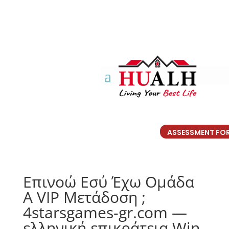
ASSESSMENT FO
Επινοώ Εσύ Έχω Ομάδα
Α VIP Μετάδοση ;
4starsgames-gr.com —
ελληνική επικράτεια Win